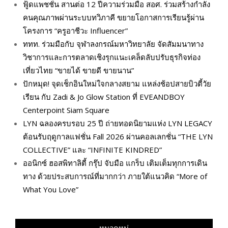
ฟู้ดแพชชั่น สานต่อ 12 ปีความร่วมมือ สอศ. ร่วมสร้างกำลัง
คนคุณภาพผ่านระบบทวิภาคี ขยายโอกาสการเรียนรู้ผ่าน
โครงการ “ครูอาชีวะ Influencer”
ททท. ร่วมมือกับ จุฬาลงกรณ์มหาวิทยาลัย จัดสัมมนาทาง
วิชาการและการตลาดเชิงรุกแนะเคล็ดลับปรับธุรกิจท่อง
เที่ยวไทย “ขายได้ ขายดี ขายนาน”
ปักหมุด! จุดเช็กอินใหม่ใจกลางสยาม แหล่งช้อปสายบิวตี้วัย
เรียน กับ Zadi & Jo Glow Station ที่ EVEANDBOY
Centerpoint Siam Square
LYN ฉลองครบรอบ 25 ปี ถ่ายทอดนิยามแห่ง LYN LEGACY
ต้อนรับฤดูกาลแฟชั่น Fall 2026 ผ่านคอลเลกชั่น “THE LYN
COLLECTIVE” และ “INFINITE KINDRED”
ออนิกซ์ ฮอสพิทาลิตี้ กรุ๊ป จับมือ แกร็บ เติมเต็มทุกการเดิน
ทาง ด้วยประสบการณ์ที่มากกว่า ภายใต้แนวคิด “More of
What You Love”