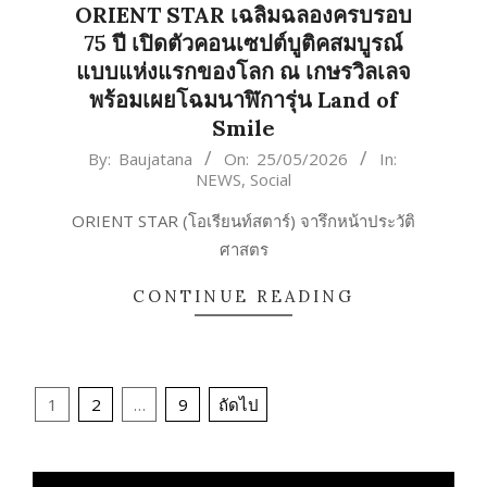
ORIENT STAR เฉลิมฉลองครบรอบ
75 ปี เปิดตัวคอนเซปต์บูติคสมบูรณ์
แบบแห่งแรกของโลก ณ เกษรวิลเลจ
พร้อมเผยโฉมนาฬิการุ่น Land of
Smile
2026-
By:
Baujatana
On:
25/05/2026
In:
NEWS
,
Social
05-
25
ORIENT STAR (โอเรียนท์สตาร์) จารึกหน้าประวัติ
ศาสตร
CONTINUE READING
Posts
1
2
…
9
ถัดไป
pagination