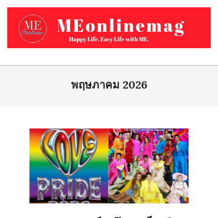
Skip
to
content
MEONLINEMAG.COM
Primary
Navigation
พฤษภาคม 2026
Menu