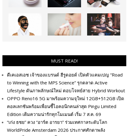
MUST READ!
ดีเคเอสเอช เจ้าของแบรนด์ ฮีรูดอยด์ เปิดตัวแคมเปญ “Road
to Winning with the MPS Science” รุกตลาด Active
Lifestyle ดันภาพลักษณ์ใหม่ ตอบโจทย์สาย Hybrid Workout
OPPO Reno16 5G มาพร้อมความจุใหม่ 12GB+512GB เปิด
คอลเลกชันพร้อมเพื่อนซี้ไอคอนิกคนล่าสุด Pingu Limited
Edition เติมความน่ารักทุกโมเมนต์ เริ่ม 7 ส.ค. 69
“เก่ง ธชย” ควง “อาร์ต อารยา” ร่วมเทศกาลระดับโลก
WorldPride Amsterdam 2026 ประกาศศักดาพลัง