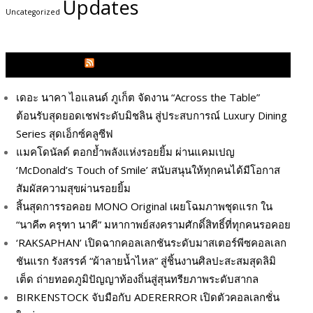
Updates
Uncategorized
GLITZMAGAZINES.COM
เดอะ นาคา ไอแลนด์ ภูเก็ต จัดงาน “Across the Table”
ต้อนรับสุดยอดเชฟระดับมิชลิน สู่ประสบการณ์ Luxury Dining
Series สุดเอ็กซ์คลูซีฟ
แมคโดนัลด์ ตอกย้ำพลังแห่งรอยยิ้ม ผ่านแคมเปญ
‘McDonald’s Touch of Smile’ สนับสนุนให้ทุกคนได้มีโอกาส
สัมผัสความสุขผ่านรอยยิ้ม
สิ้นสุดการรอคอย MONO Original เผยโฉมภาพชุดแรก ใน
“นาคี๓ ครุฑา นาคี” มหากาพย์สงครามศักดิ์สิทธิ์ที่ทุกคนรอคอย
‘RAKSAPHAN’ เปิดฉากคอลเลกชันระดับมาสเตอร์พีซคอลเลก
ชันแรก รังสรรค์ “ผ้าลายน้ำไหล” สู่ชิ้นงานศิลปะสะสมสุดลิมิ
เต็ด ถ่ายทอดภูมิปัญญาท้องถิ่นสู่สุนทรียภาพระดับสากล
BIRKENSTOCK จับมือกับ ADERERROR เปิดตัวคอลเลกชั่น