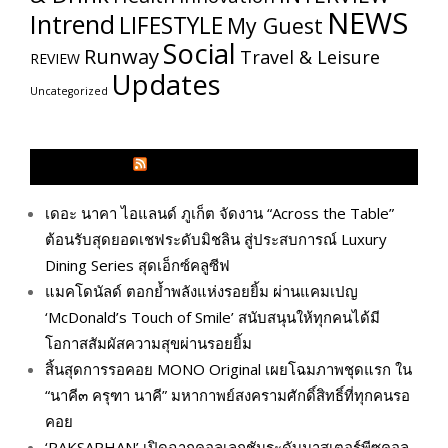
NEWS
Intrend
LIFESTYLE
My​ Guest
Social
Runway
Travel & Leisure
REVIEW
Updates
Uncategorized
GLITZMAGAZINES.COM
เดอะ นาคา ไอแลนด์ ภูเก็ต จัดงาน “Across the Table”
ต้อนรับสุดยอดเชฟระดับมิชลิน สู่ประสบการณ์ Luxury
Dining Series สุดเอ็กซ์คลูซีฟ
แมคโดนัลด์ ตอกย้ำพลังแห่งรอยยิ้ม ผ่านแคมเปญ
‘McDonald’s Touch of Smile’ สนับสนุนให้ทุกคนได้มี
โอกาสสัมผัสความสุขผ่านรอยยิ้ม
สิ้นสุดการรอคอย MONO Original เผยโฉมภาพชุดแรก ใน
“นาคี๓ ครุฑา นาคี” มหากาพย์สงครามศักดิ์สิทธิ์ที่ทุกคนรอ
คอย
‘RAKSAPHAN’ เปิดฉากคอลเลกชันระดับมาสเตอร์พีซคอล