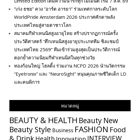
Limited Edition เติมความน่ารักทุกโมเมนต์ เริ่ม 7 ส.ค. 69
“เก่ง ธชย” ควง “อาร์ต อารยา” ร่วมเทศกาลระดับโลก
WorldPride Amsterdam 2026 ประกาศศักดาพลัง
ประเทศไทยสู่สายตาชาวโลก
สมาคมกีฬาเทนนิสสูงอายุไทย สร้างปรากฏการณ์ครั้ง
ประวัติศาสตร์ “ศึกเทนนิสสูงอายุประเภททีม ชิงแชมป์
ประเทศไทย 2569” ทีมเข้าร่วมสูงสุดเป็นประวัติการณ์
ตอกย้ำความนิยมกีฬาเทนนิสในทุกช่วงวัย
ทองก้อนใหญ่ โฮลดิ้ง ร่วมงาน NCPD 2026 นำนวัตกรรม
“Eyetronix” และ “NeuroSight” หนุนคุณภาพชีวิตเด็ก LD
และคนพิการ
หมวดหมู่
BEAUTY & HEALTH
Beauty New
FASHION
Beauty Style
Food
Business
& Drink
INTERVIEW
Health
Innovation