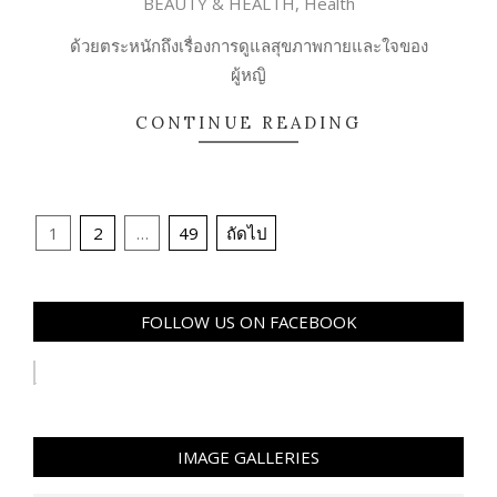
BEAUTY & HEALTH
,
Health
07-
21
ด้วยตระหนักถึงเรื่องการดูแลสุขภาพกายและใจของ
ผู้หญิ
CONTINUE READING
Posts
1
2
…
49
ถัดไป
pagination
FOLLOW US ON FACEBOOK
IMAGE GALLERIES