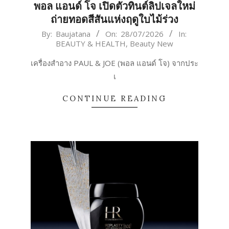
พอล แอนด์ โจ เปิดตัวทินต์ลิปเจลใหม่
ถ่ายทอดสีสันแห่งฤดูใบไม้ร่วง
2026-
By:
Baujatana
On:
28/07/2026
In:
BEAUTY & HEALTH
,
Beauty New
07-
28
เครื่องสำอาง PAUL & JOE (พอล แอนด์ โจ) จากประ
เ
CONTINUE READING