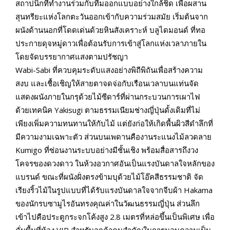
สถาปนิกที่ทำงานร่วมกับทีมออกแบบอย่างใกล้ชิด เพื่อผสาน
สุนทรียะแห่งโลกตะวันออกเข้ากับความร่วมสมัย เริ่มต้นจาก
ผนังด้านนอกที่โดดเด่นด้วยหินสังเคราะห์ บลูไดมอนด์ ที่ทอ
ประกายดุจหมู่ดาวเพื่อต้อนรับการเข้าสู่โลกแห่งเวลาภายใน
โดยจัดบรรยากาศแสงตามปรัชญา
Wabi-Sabi ที่ควบคุมระดับแสงอย่างพิถีพิถันเพื่อสร้างความ
สงบ และเชื้อเชิญให้สายตาจดจ่อกับเรือนเวลาบนแท่นจัด
แสดงผนังภายในกรุด้วยไม้ซีดาร์ที่ผ่านกระบวนการเผาไฟ
ด้วยเทคนิค Yakisugi ตามธรรมเนียมช่างญี่ปุ่นดั้งเดิมที่ไม่
เพียงเพิ่มความทนทานให้กับไม้ แต่ยังก่อให้เกิดพื้นผิวสีดำลึกที่
มีความงามเฉพาะตัว ส่วนบนเพดานคืองานระแนงไม้ลวดลาย
Kumigo ที่ซ่อนงานระบบอย่างมีชั้นเชิง พร้อมสื่อสารถึงวง
โคจรของดวงดาว ในห้วงอวกาศอันเป็นแรงบันดาลใจหลักของ
แบรนด์ ขณะที่ผนังฝั่งตรงข้ามบุด้วยไม้โอ๊คสีธรรมชาติ จัด
เรียงริ้วไม้ในรูปแบบที่ได้รับแรงบันดาลใจจากจีบผ้า Hakama
ของนักรบซามูไรอันทรงคุณค่าในวัฒนธรรมญี่ปุ่น ส่วนลึก
เข้าไปคือประตูกระจกโค้งสูง 2.8 เมตรที่หล่อขึ้นเป็นพิเศษ เพื่อ
คั่นพื้นที่ห้อง VIP สำหรับลูกค้าคนสำคัญในการมอบความเป็น