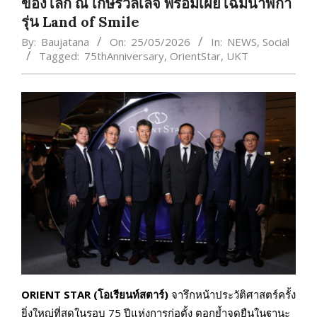
ของโลก ณ เกษรวิลเลจ พร้อมเผยโฉมนาฬิกา
รุ่น Land of Smile
By:
Baujatana
On:
25/05/2026
In:
NEWS
,
Social
Tagged:
75thAnniversary
,
OrientStar
,
UKT
ORIENT STAR (โอเรียนท์สตาร์)
จารึกหน้าประวัติศาสตร์ครั้ง
ยิ่งใหญ่ที่สุดในรอบ 75 ปีแห่งการก่อตั้ง ตอกย้ำจุดยืนในฐานะ