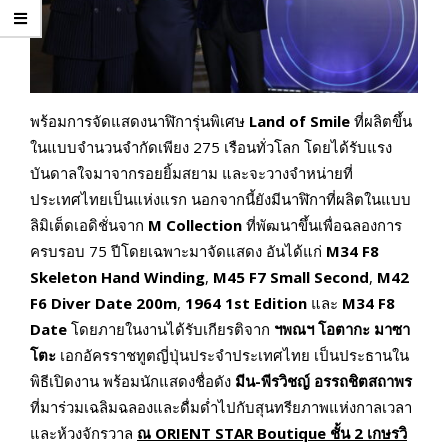
พร้อมการจัดแสดงนาฬิการุ่นพิเศษ
Land of Smile
ที่ผลิตขึ้น
ในแบบจำนวนจำกัดเพียง 275 เรือนทั่วโลก โดยได้รับแรง
บันดาลใจมาจากรอยยิ้มสยาม และจะวางจำหน่ายที่
ประเทศไทยเป็นแห่งแรก นอกจากนี้ยังมีนาฬิกาที่ผลิตในแบบ
ลิมิเต็ดเอดิชั่นจาก
M Collection
ที่พัฒนาขึ้นเพื่อฉลองการ
ครบรอบ 75 ปีโดยเฉพาะมาจัดแสดง อันได้แก่
M34 F8
Skeleton Hand Winding
,
M45 F7 Small Second
,
M42
F6 Diver Date 200m
,
1964 1st Edition
และ
M34 F8
Date
โดยภายในงานได้รับเกียรติจาก
ฯพณฯ โอตากะ มาซา
โตะ
เอกอัครราชทูตญี่ปุ่นประจำประเทศไทย เป็นประธานใน
พิธีเปิดงาน พร้อมนักแสดงชื่อดัง
มีน
-พีรวิชญ์ อรรถชิตสถาพร
ที่มาร่วมเฉลิมฉลองและดื่มด่ำไปกับสุนทรียภาพแห่งกาลเวลา
และห้วงจักรวาล
ณ
ORIENT STAR Boutique ชั้น 2 เกษรวิ