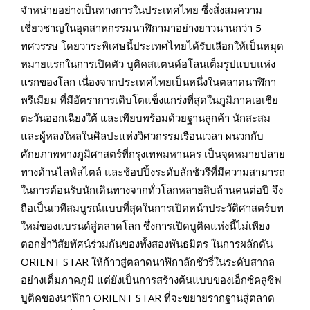
จำหน่ายอย่างเป็นทางการในประเทศไทย ซึ่งสั่งสมความ
เชี่ยวชาญในอุตสาหกรรมนาฬิกามาอย่างยาวนานกว่า 5
ทศวรรษ โดยวาระพิเศษนี้ประเทศไทยได้รับเลือกให้เป็นหมุด
หมายแรกในการเปิดตัว บูติคสแตนด์อโลนเต็มรูปแบบแห่ง
แรกของโลก เนื่องจากประเทศไทยเป็นหนึ่งในตลาดนาฬิกา
พรีเมียม ที่มีอัตราการเติบโตแข็งแกร่งที่สุดในภูมิภาคเอเชีย
ตะวันออกเฉียงใต้ และเพียบพร้อมด้วยฐานลูกค้า นักสะสม
และผู้หลงใหลในศิลปะแห่งวิศวกรรมเรือนเวลา ผนวกกับ
ศักยภาพทางภูมิศาสตร์ที่กรุงเทพมหานคร เป็นจุดหมายปลาย
ทางด้านไลฟ์สไตล์ และช้อปปิ้งระดับลักชัวรีที่มีความสามารถ
ในการต้อนรับนักเดินทางจากทั่วโลกหลายสิบล้านคนต่อปี จึง
ถือเป็นเวทีสมบูรณ์แบบที่สุดในการเปิดหน้าประวัติศาสตร์บท
ใหม่ของแบรนด์สู่ตลาดโลก ซึ่งการเปิดบูติคแห่งนี้ไม่เพียง
ตอกย้ำวิสัยทัศน์ร่วมกันของทั้งสองพันธมิตร ในการผลักดัน
ORIENT STAR ให้ก้าวสู่ตลาดนาฬิกาลักชัวรี่ในระดับสากล
อย่างเต็มภาคภูมิ แต่ยังเป็นการสร้างต้นแบบของเอ็กซ์คลูซีฟ
บูติคของนาฬิกา ORIENT STAR ที่จะขยายรากฐานสู่ตลาด