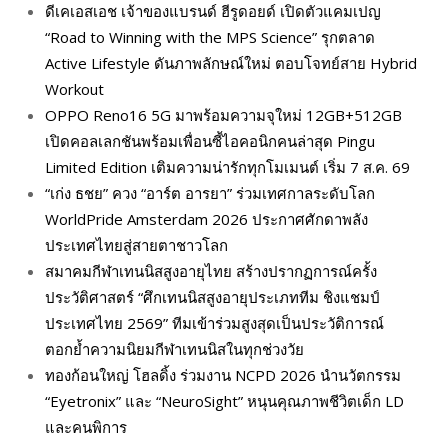
ดีเคเอสเอช เจ้าของแบรนด์ ฮีรูดอยด์ เปิดตัวแคมเปญ
“Road to Winning with the MPS Science” รุกตลาด
Active Lifestyle ดันภาพลักษณ์ใหม่ ตอบโจทย์สาย Hybrid
Workout
OPPO Reno16 5G มาพร้อมความจุใหม่ 12GB+512GB
เปิดคอลเลกชันพร้อมเพื่อนซี้ไอคอนิกคนล่าสุด Pingu
Limited Edition เติมความน่ารักทุกโมเมนต์ เริ่ม 7 ส.ค. 69
“เก่ง ธชย” ควง “อาร์ต อารยา” ร่วมเทศกาลระดับโลก
WorldPride Amsterdam 2026 ประกาศศักดาพลัง
ประเทศไทยสู่สายตาชาวโลก
สมาคมกีฬาเทนนิสสูงอายุไทย สร้างปรากฏการณ์ครั้ง
ประวัติศาสตร์ “ศึกเทนนิสสูงอายุประเภททีม ชิงแชมป์
ประเทศไทย 2569” ทีมเข้าร่วมสูงสุดเป็นประวัติการณ์
ตอกย้ำความนิยมกีฬาเทนนิสในทุกช่วงวัย
ทองก้อนใหญ่ โฮลดิ้ง ร่วมงาน NCPD 2026 นำนวัตกรรม
“Eyetronix” และ “NeuroSight” หนุนคุณภาพชีวิตเด็ก LD
และคนพิการ