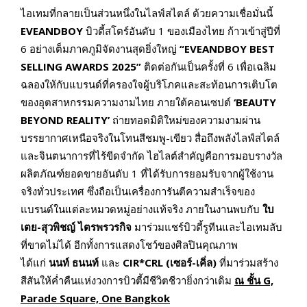
ไอเทมที่กลายเป็นส่วนหนึ่งในไลฟ์สไตล์ ด้วยความเชื่อมั่นนี้
EVEANDBOY
บิวตี้สโตร์อันดับ 1 ของเมืองไทย ก้าวเข้าสู่ปีที่
6 อย่างเต็มภาคภูมิจัดงานสุดยิ่งใหญ่
“EVEANDBOY BEST
SELLING AWARDS 2025”
ติดต่อกันเป็นครั้งที่ 6 เพื่อเฉลิม
ฉลองให้กับแบรนด์ที่ครองใจผู้บริโภคและสะท้อนการเติบโต
ของอุตสาหกรรมความงามไทย ภายใต้คอนเซปต์
‘BEAUTY
BEYOND REALITY’
ถ่ายทอดมิติใหม่ของความงามผ่าน
บรรยากาศเหนือจริงในโทนสีชมพู-เขียว สื่อถึงพลังไลฟ์สไตล์
และจินตนาการที่ไร้ขีดจำกัด ไฮไลต์สำคัญคือการมอบรางวัล
ผลิตภัณฑ์ยอดขายอันดับ 1 ที่ได้รับการยอมรับจากผู้ใช้งาน
จริงทั่วประเทศ ซึ่งถือเป็นเครื่องการันตีความสำเร็จของ
แบรนด์ในแต่ละหมวดหมู่อย่างแท้จริง ภายในงานพบกับ
ใบ
เตย-สุวพิชญ์ ไตรพรวรกิจ
มาร่วมแชร์บิวตี้รูทีนและไอเทมลับ
ที่ขาดไม่ได้ อีกทั้งการแสดงโชว์ของศิลปินคุณภาพ
ได้แก่
นนท์
ธนนท์
และ
CIR*CRL
(เซอร์-เคิ่ล)
ที่มาร่วมสร้าง
สีสันให้ค่ำคืนแห่งวงการบิวตี้มีชีวิตชีวายิ่งกว่าเดิม
ณ
ชั้น
G,
Parade Square, One Bangkok