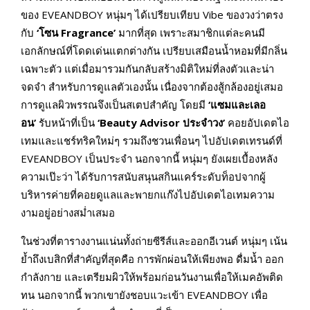
ของ EVEANDBOY หนุ่มๆ ได้เปรียบเทียบ Vibe ของวงว่าตรง
กับ
‘โซน Fragrance’
มากที่สุด เพราะสมาชิกแต่ละคนมี
เอกลักษณ์ที่โดดเด่นแตกต่างกัน เปรียบเสมือนน้ำหอมที่มีกลิ่น
เฉพาะตัว แต่เมื่อมารวมกันกลับสร้างมิติใหม่ที่ลงตัวและน่า
จดจำ สำหรับการดูแลตัวเองนั้น เนื่องจากต้องสู้กล้องอยู่เสมอ
การดูแลผิวพรรณจึงเป็นสเตปสำคัญ โดยมี
‘แซมและเลอ
อน’
รับหน้าที่เป็น
‘Beauty Advisor ประจำวง’
คอยอัปเดตไอ
เทมและแชร์ทริคใหม่ๆ รวมถึงชวนเพื่อนๆ ไปอัปเดตเทรนด์ที่
EVEANDBOY เป็นประจำ นอกจากนี้ หนุ่มๆ ยังเผยเบื้องหลัง
ความเป๊ะว่า ได้รับการสนับสนุนสกินแคร์ระดับท็อปจากผู้
บริหารค่ายที่คอยดูแลและพายกแก๊งไปอัปเดตไอเทมความ
งามอยู่อย่างสม่ำเสมอ
ในช่วงที่ตารางงานแน่นทั้งถ่ายซีรีส์และออกอีเวนต์ หนุ่มๆ เน้น
ย้ำถึงเบสิกที่สำคัญที่สุดคือ การพักผ่อนให้เพียงพอ ดื่มน้ำ ออก
กำลังกาย และเตรียมผิวให้พร้อมก่อนวันงานเพื่อให้เมคอัพติด
ทน นอกจากนี้ พวกเขายังชอบแวะเข้า EVEANDBOY เพื่อ