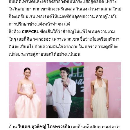
อัปเดตเทรนด์และเครื่องสำอางที่เป็นกระแสอยู่ตลอด เพราะ
ในวันสบายๆ พวกเขามักจะครีเอตลุคกันเอง ส่วนงานสเกลใหญ่
ก็จะเตรียมเรฟเฟอเรนซ์ให้แมตช์กับลุคของงาน ควบคู่ไปกับ
การปรึกษาช่างแต่งหน้าทำผม แต่
สิ่งที่วง
CIR*CRL
ขีดเส้นใต้ว่าสำคัญไม่แพ้ไอเทมความงาม
ใดๆ เลยก็คือ ‘Mindset’ เพราะพวกเขาเชื่อว่าเมื่อเตรียมตัวมา
ดีและเปี่ยมไปด้วยความมั่นใจจากภายใน ออร่าความดูดีก็จะ
เปล่งประกายสู่ภายนอกได้อย่างแน่นอน
ด้าน
ใบเตย-สุวพิชญ์ ไตรพรวรกิจ
เผยถึงเคล็ดลับความสวยว่า