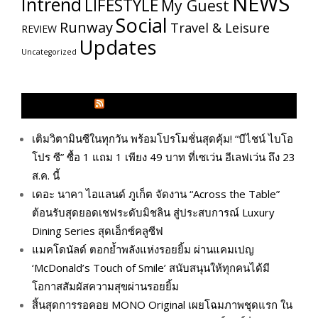
NEWS
Intrend
LIFESTYLE
My​ Guest
Social
Runway
Travel & Leisure
REVIEW
Updates
Uncategorized
GLITZMAGAZINES.COM
เติมวิตามินซีในทุกวัน พร้อมโปรโมชั่นสุดคุ้ม! “บีไชน์ ไบโอ
โปร ซี” ซื้อ 1 แถม 1 เพียง 49 บาท ที่เซเว่น อีเลฟเว่น ถึง 23
ส.ค. นี้
เดอะ นาคา ไอแลนด์ ภูเก็ต จัดงาน “Across the Table”
ต้อนรับสุดยอดเชฟระดับมิชลิน สู่ประสบการณ์ Luxury
Dining Series สุดเอ็กซ์คลูซีฟ
แมคโดนัลด์ ตอกย้ำพลังแห่งรอยยิ้ม ผ่านแคมเปญ
‘McDonald’s Touch of Smile’ สนับสนุนให้ทุกคนได้มี
โอกาสสัมผัสความสุขผ่านรอยยิ้ม
สิ้นสุดการรอคอย MONO Original เผยโฉมภาพชุดแรก ใน