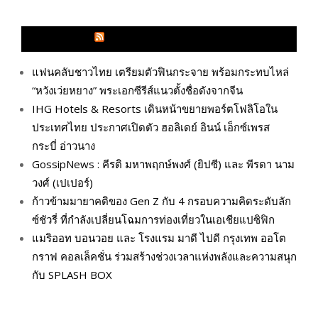
GLITZMAGAZINES.COM
แฟนคลับชาวไทย เตรียมตัวฟินกระจาย พร้อมกระทบไหล่
“หวังเว่ยหยาง” พระเอกซีรีส์แนวตั้งชื่อดังจากจีน
IHG Hotels & Resorts เดินหน้าขยายพอร์ตโฟลิโอใน
ประเทศไทย ประกาศเปิดตัว ฮอลิเดย์ อินน์ เอ็กซ์เพรส
กระบี่ อ่าวนาง
GossipNews : คีรติ มหาพฤกษ์พงศ์ (ยิปซี) และ พีรดา นาม
วงศ์ (เปเปอร์)
ก้าวข้ามมายาคติของ Gen Z กับ 4 กรอบความคิดระดับลัก
ซ์ชัวรี่ ที่กำลังเปลี่ยนโฉมการท่องเที่ยวในเอเชียแปซิฟิก
แมริออท บอนวอย และ โรงแรม มาดี ไปดี กรุงเทพ ออโต
กราฟ คอลเล็คชั่น ร่วมสร้างช่วงเวลาแห่งพลังและความสนุก
กับ SPLASH BOX