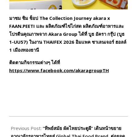
มาชม ชิม ช็อป
The Collection Journey akara x
FAAN.PEETI และ ผลิตภัณฑ์ไข่ไก่สด ผลิตภัณฑ์อาหารและ
โปรตีนคุณภาพจาก Akara Group ได้ที่
บูธ อัครา กรุ๊ป (
บูธ
1-UU57) ในงาน THAIFEX 2026
อิมแพค ชาเลนเจอร์ ฮอลล์
1 เมืองทองธานี
ติดตามกิจกรรมต่างๆ ได้ที่
https://www.facebook.com/akaragroupTH
2026-
05-
Previous Post:
“ทิพย์สมัย ผัดไทยประตูผี” เดินหน้าขยาย
28
อาณาจักรอาหารไทยสู่ Global Thai Food Brand ต่อยอด