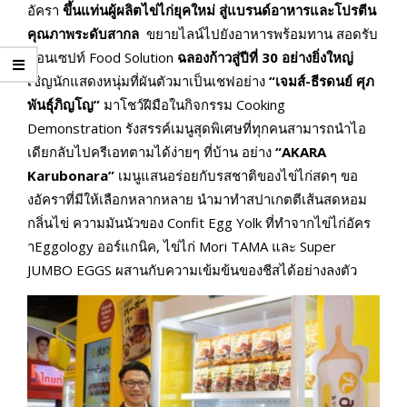
อัครา
ขึ้นแท่นผู้ผลิตไข่ไก่ยุคใหม่ สู่แบรนด์อาหารและโปรตีน
คุณภาพระดับสากล
ขยายไลน์ไปยังอาหารพร้อมทาน สอดรับ
คอนเซปท์ Food Solution
ฉลองก้าวสู่ปีที่ 30 อย่างยิ่งใหญ่
เชิญนักแสดงหนุ่มที่ผันตัวมาเป็นเชฟอย่าง
“เจมส์-ธีรดนย์ ศุภ
พันธุ์ภิญโญ”
มาโชว์ฝีมือในกิจกรรม Cooking
Demonstration รังสรรค์เมนูสุดพิเศษที่ทุกคนสามารถนำไอ
เดียกลับไปครีเอทตามได้ง่ายๆ ที่บ้าน อย่าง
“
AKARA
Karubonara”
เมนูแสนอร่อยกับรสชาติของไข่ไก่สดๆ ขอ
งอัคราที่มีให้เลือกหลากหลาย นำมาทำสปาเกตตีเส้นสดหอม
กลิ่นไข่ ความมันนัวของ Confit Egg Yolk ที่ทำจากไข่ไก่อัคร
าEggology ออร์แกนิค, ไข่ไก่ Mori TAMA และ Super
JUMBO EGGS ผสานกับความเข้มข้นของชีสได้อย่างลงตัว