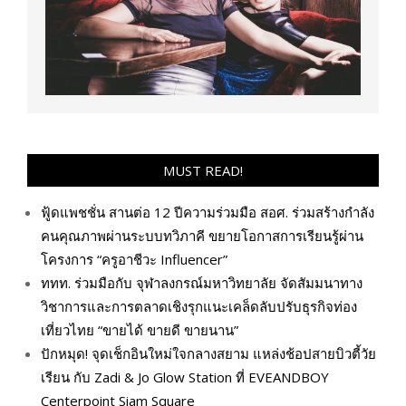
MUST READ!
ฟู้ดแพชชั่น สานต่อ 12 ปีความร่วมมือ สอศ. ร่วมสร้างกำลัง
คนคุณภาพผ่านระบบทวิภาคี ขยายโอกาสการเรียนรู้ผ่าน
โครงการ “ครูอาชีวะ Influencer”
ททท. ร่วมมือกับ จุฬาลงกรณ์มหาวิทยาลัย จัดสัมมนาทาง
วิชาการและการตลาดเชิงรุกแนะเคล็ดลับปรับธุรกิจท่อง
เที่ยวไทย “ขายได้ ขายดี ขายนาน”
ปักหมุด! จุดเช็กอินใหม่ใจกลางสยาม แหล่งช้อปสายบิวตี้วัย
เรียน กับ Zadi & Jo Glow Station ที่ EVEANDBOY
Centerpoint Siam Square