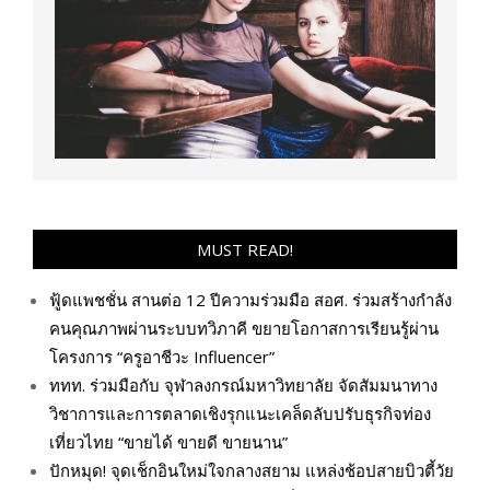
MUST READ!
ฟู้ดแพชชั่น สานต่อ 12 ปีความร่วมมือ สอศ. ร่วมสร้างกำลัง
คนคุณภาพผ่านระบบทวิภาคี ขยายโอกาสการเรียนรู้ผ่าน
โครงการ “ครูอาชีวะ Influencer”
ททท. ร่วมมือกับ จุฬาลงกรณ์มหาวิทยาลัย จัดสัมมนาทาง
วิชาการและการตลาดเชิงรุกแนะเคล็ดลับปรับธุรกิจท่อง
เที่ยวไทย “ขายได้ ขายดี ขายนาน”
ปักหมุด! จุดเช็กอินใหม่ใจกลางสยาม แหล่งช้อปสายบิวตี้วัย