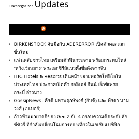
Updates
Uncategorized
GLITZMAGAZINES.COM
BIRKENSTOCK จับมือกับ ADERERROR เปิดตัวคอลเลก
ชั่นใหม่
แฟนคลับชาวไทย เตรียมตัวฟินกระจาย พร้อมกระทบไหล่
“หวังเว่ยหยาง” พระเอกซีรีส์แนวตั้งชื่อดังจากจีน
IHG Hotels & Resorts เดินหน้าขยายพอร์ตโฟลิโอใน
ประเทศไทย ประกาศเปิดตัว ฮอลิเดย์ อินน์ เอ็กซ์เพรส
กระบี่ อ่าวนาง
GossipNews : คีรติ มหาพฤกษ์พงศ์ (ยิปซี) และ พีรดา นาม
วงศ์ (เปเปอร์)
ก้าวข้ามมายาคติของ Gen Z กับ 4 กรอบความคิดระดับลัก
ซ์ชัวรี่ ที่กำลังเปลี่ยนโฉมการท่องเที่ยวในเอเชียแปซิฟิก