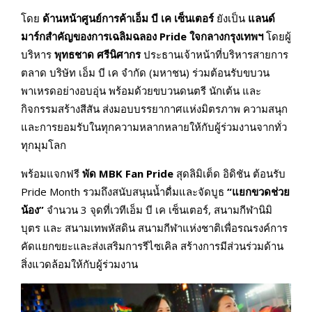
โดย
ด้านหน้าศูนย์การค้าเอ็ม บี เค เซ็นเตอร์
ยังเป็น
แลนด์
มาร์กสำคัญของการเฉลิมฉลอง
Pride ใจกลางกรุงเทพฯ
โดยผู้
บริหาร
พุทธชาด ศรีนิศากร
ประธานเจ้าหน้าที่บริหารสายการ
ตลาด บริษัท เอ็ม บี เค จำกัด (มหาชน) ร่วมต้อนรับขบวน
พาเหรดอย่างอบอุ่น พร้อมด้วยขบวนดนตรี นักเต้น และ
กิจกรรมสร้างสีสัน ส่งมอบบรรยากาศแห่งมิตรภาพ ความสนุก
และการยอมรับในทุกความหลากหลายให้กับผู้ร่วมงานจากทั่ว
ทุกมุมโลก
พร้อมแจกฟรี
พัด
MBK Fan Pride
สุดลิมิเต็ด อิดิชัน ต้อนรับ
Pride Month รวมถึงสนับสนุนน้ำดื่มและจัดบูธ
“แยกขวดช่วย
น้อง”
จำนวน 3 จุดที่เวทีเอ็ม บี เค เซ็นเตอร์, สนามกีฬานิมิ
บุตร และ สนามเทพหัสดิน สนามกีฬาแห่งชาติเพื่อรณรงค์การ
คัดแยกขยะและส่งเสริมการรีไซเคิล สร้างการมีส่วนร่วมด้าน
สิ่งแวดล้อมให้กับผู้ร่วมงาน