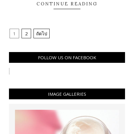
CONTINUE READING
Posts
1
2
ถัดไป
pagination
FOLLOW US ON FACEBOOK
IMAGE GALLERIES