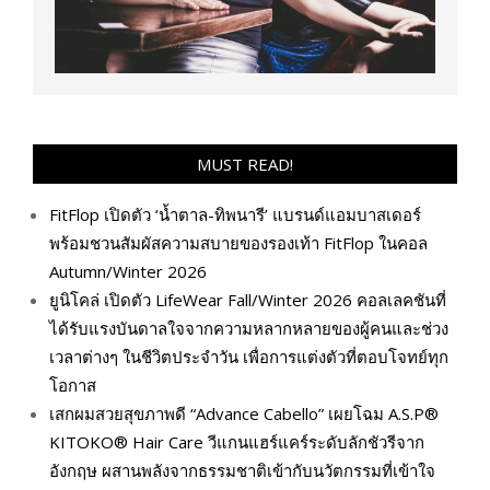
MUST READ!
FitFlop เปิดตัว ‘น้ำตาล-ทิพนารี’ แบรนด์แอมบาสเดอร์
พร้อมชวนสัมผัสความสบายของรองเท้า FitFlop ในคอล
Autumn/Winter 2026
ยูนิโคล่ เปิดตัว LifeWear Fall/Winter 2026 คอลเลคชันที่
ได้รับแรงบันดาลใจจากความหลากหลายของผู้คนและช่วง
เวลาต่างๆ ในชีวิตประจำวัน เพื่อการแต่งตัวที่ตอบโจทย์ทุก
โอกาส
เสกผมสวยสุขภาพดี “Advance Cabello” เผยโฉม A.S.P®
KITOKO® Hair Care วีแกนแฮร์แคร์ระดับลักชัวรีจาก
อังกฤษ ผสานพลังจากธรรมชาติเข้ากับนวัตกรรมที่เข้าใจ