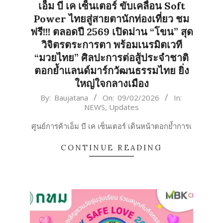
เอ็ม บี เค เซ็นเตอร์ ขับเคลื่อน Soft
Power ไทยสู่สายตานักท่องเที่ยว ชม
ฟรี!!! ตลอดปี 2569 เปิดม่าน “โขน” สุด
วิจิตรตระการตา พร้อมเนรมิตเวที
“มวยไทย” ศิลปะการต่อสู้ประจำชาติ
ตอกย้ำแลนด์มาร์กวัฒนธรรมไทย ยิ่ง
ใหญ่ใจกลางเมือง
2026-
By:
Baujatana
On:
09/02/2026
In:
NEWS
,
Updates
02-
09
ศูนย์การค้าเอ็ม บี เค เซ็นเตอร์ เดินหน้าตอกย้ำการเ
CONTINUE READING