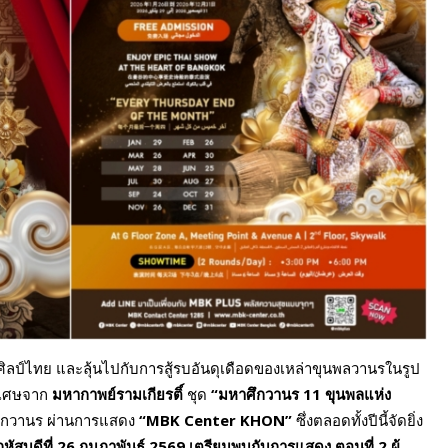
ลป์ไทย และลุ้นไปกับการสู้รบอันดุเดือดของเหล่าขุนพลวานรในรูป
ิเศษจาก
มหากาพย์รามเกียรติ์
ชุด
“มหาศึกวานร
11 ขุนพลแห่ง
เอกวานร ผ่านการแสดง
“
MBK Center KHON”
ซึ่งตลอดทั้งปีนี้จัดยิ่ง
หัสบดีที่
26 กุมภาพันธ์ 2569 เตรียมพบกับการแสดง ตอนที่ 2 ผู้