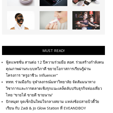
MUST READ!
ฟู้ดแพชชั่น สานต่อ 12 ปีความร่วมมือ สอศ. ร่วมสร้างกำลังคน
คุณภาพผ่านระบบทวิภาคี ขยายโอกาสการเรียนรู้ผ่าน
โครงการ “ครูอาชีวะ Influencer”
ททท. ร่วมมือกับ จุฬาลงกรณ์มหาวิทยาลัย จัดสัมมนาทาง
วิชาการและการตลาดเชิงรุกแนะเคล็ดลับปรับธุรกิจท่องเที่ยว
ไทย “ขายได้ ขายดี ขายนาน”
ปักหมุด! จุดเช็กอินใหม่ใจกลางสยาม แหล่งช้อปสายบิวตี้วัย
เรียน กับ Zadi & Jo Glow Station ที่ EVEANDBOY