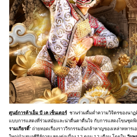
ศูนย์การค้าเอ็ม บี เค เซ็นเตอร์
ชวนร่วมดื่มด่ำความวิจิตรของนาฏศิ
แบบการแสดงที่ร่วมสมัยและน่าตื่นตาตื่นใจ กับการแสดงโขนชุดพ
รามเกียรติ์
” ถ่ายทอดเรื่องราววีรกรรมอันกล้าหาญของเหล่าทหาร
ใหญ่นำเสนอซีรีส์การแสดงต่อเนื่อง 12 ตอน 12 เดือน โดยใน
วันพฤ