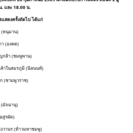
น. และ 18.00 น.
แสดงครั้งถัดไป ได้แก่
 (หนุมาน)
กา (องคต)
าญกล้า (ชมพูพาน)
ล้าในสมรภูมิ (นิลนนท์)
ัก (ชามพูวราช)
(มัจฉานุ)
อสูรผัด)
ห่งวานร (ท้าวมหาชมพู)