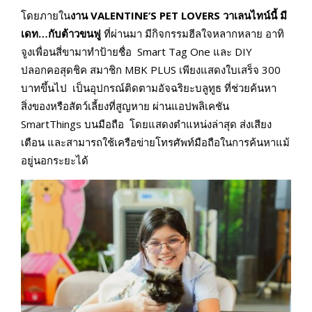
โดยภายใน
งาน
VALENTINE’S PET LOVERS วาเลนไทน์นี้ มี
เดท…กับต้าวขนฟู
ที่ผ่านมา มีกิจกรรมฮีลใจหลากหลาย อาทิ
จูงเพื่อนสี่ขามาทำป้ายชื่อ Smart Tag One และ DIY
ปลอกคอสุดชิค สมาชิก MBK PLUS เพียงแสดงใบเสร็จ 300
บาทขึ้นไป เป็นอุปกรณ์ติดตามอัจฉริยะบลูทูธ ที่ช่วยค้นหา
สิ่งของหรือสัตว์เลี้ยงที่สูญหาย ผ่านแอปพลิเคชัน
SmartThings บนมือถือ โดยแสดงตำแหน่งล่าสุด ส่งเสียง
เตือน และสามารถใช้เครือข่ายโทรศัพท์มือถือในการค้นหาแม้
อยู่นอกระยะได้