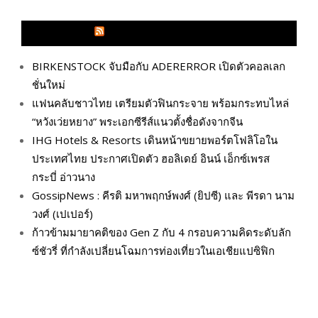
GLITZMAGAZINES.COM
BIRKENSTOCK จับมือกับ ADERERROR เปิดตัวคอลเลก
ชั่นใหม่
แฟนคลับชาวไทย เตรียมตัวฟินกระจาย พร้อมกระทบไหล่
“หวังเว่ยหยาง” พระเอกซีรีส์แนวตั้งชื่อดังจากจีน
IHG Hotels & Resorts เดินหน้าขยายพอร์ตโฟลิโอใน
ประเทศไทย ประกาศเปิดตัว ฮอลิเดย์ อินน์ เอ็กซ์เพรส
กระบี่ อ่าวนาง
GossipNews : คีรติ มหาพฤกษ์พงศ์ (ยิปซี) และ พีรดา นาม
วงศ์ (เปเปอร์)
ก้าวข้ามมายาคติของ Gen Z กับ 4 กรอบความคิดระดับลัก
ซ์ชัวรี่ ที่กำลังเปลี่ยนโฉมการท่องเที่ยวในเอเชียแปซิฟิก