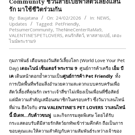
Community ชวนสายเปย์พาสัตว์เลี้ยงแสน
รัก มาใช้ชีวิตร่วมกัน
By:
Baujatana
On:
24/02/2026
In:
NEWS
,
Updates
Tagged:
PetFriendly
,
PetsumerCommunity
,
TheNineCenterRaMa9
,
VALENTINE’SPETLOVERS
,
คนรักสัตว์
,
ทาสสายเปย์
,
เดอะ
ไนน์พระราม9
กุมภาพันธ์ เดือนของวันสัตว์เลี้ยงโลก (World Love Your Pet
Day)
เดอะไนน์ เซ็นเตอร์ พระราม 9
ศูนย์การค้าเครือ
เอ็ม บี
เค
เดินหน้าตอกย้ำความเป็น
ศูนย์การค้า
Pet Friendly
ทั้ง
การเปิดพื้นที่พร้อมสิ่งอำนวยความสะดวกแบบครบครันเพื่อ
สัตว์เลี้ยงที่คุณรัก เพราะเจ้าสี่ขาไม่เพียงเป็นเพื่อนที่ซื่อสัตย์
แต่มีความสำคัญเสมือนสมาชิกในครอบครัว ซึ่งวันวาเลนไทน์
ที่ผ่าน ฮีลใจกับ
งาน
VALENTINE’S PET LOVERS วาเลนไทน์
นี้ มีเดท…กับต้าวขนฟู
และกิจกรรมสุดพิเศษ โดยได้รับ
กระแสตอบรับดีมีสายรักสัตว์ยกทัพเข้าร่วมคึกคัก ถือเป็นการ
ขอบคุณและให้ความสำคัญกับความสัมพันธ์ระหว่างเจ้าของ