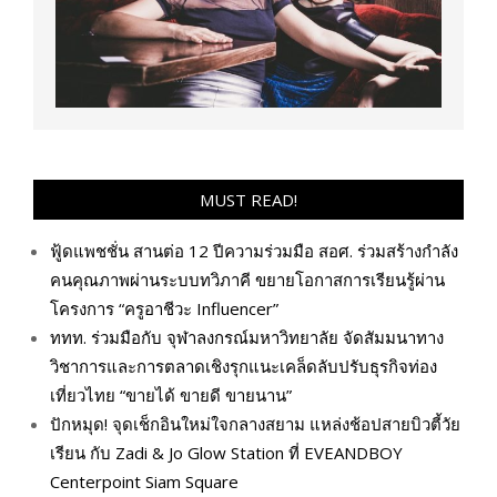
MUST READ!
ฟู้ดแพชชั่น สานต่อ 12 ปีความร่วมมือ สอศ. ร่วมสร้างกำลัง
คนคุณภาพผ่านระบบทวิภาคี ขยายโอกาสการเรียนรู้ผ่าน
โครงการ “ครูอาชีวะ Influencer”
ททท. ร่วมมือกับ จุฬาลงกรณ์มหาวิทยาลัย จัดสัมมนาทาง
วิชาการและการตลาดเชิงรุกแนะเคล็ดลับปรับธุรกิจท่อง
เที่ยวไทย “ขายได้ ขายดี ขายนาน”
ปักหมุด! จุดเช็กอินใหม่ใจกลางสยาม แหล่งช้อปสายบิวตี้วัย
เรียน กับ Zadi & Jo Glow Station ที่ EVEANDBOY
Centerpoint Siam Square