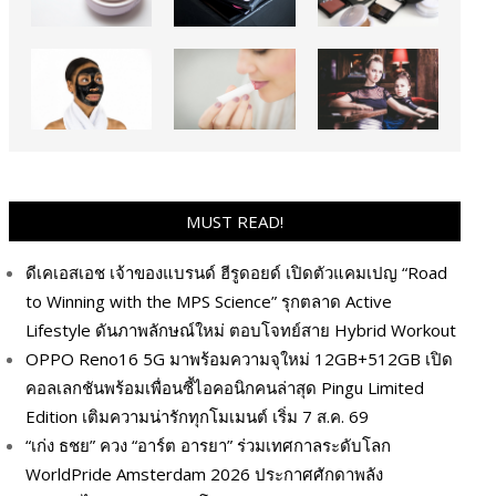
MUST READ!
ดีเคเอสเอช เจ้าของแบรนด์ ฮีรูดอยด์ เปิดตัวแคมเปญ “Road
to Winning with the MPS Science” รุกตลาด Active
Lifestyle ดันภาพลักษณ์ใหม่ ตอบโจทย์สาย Hybrid Workout
OPPO Reno16 5G มาพร้อมความจุใหม่ 12GB+512GB เปิด
คอลเลกชันพร้อมเพื่อนซี้ไอคอนิกคนล่าสุด Pingu Limited
Edition เติมความน่ารักทุกโมเมนต์ เริ่ม 7 ส.ค. 69
“เก่ง ธชย” ควง “อาร์ต อารยา” ร่วมเทศกาลระดับโลก
WorldPride Amsterdam 2026 ประกาศศักดาพลัง