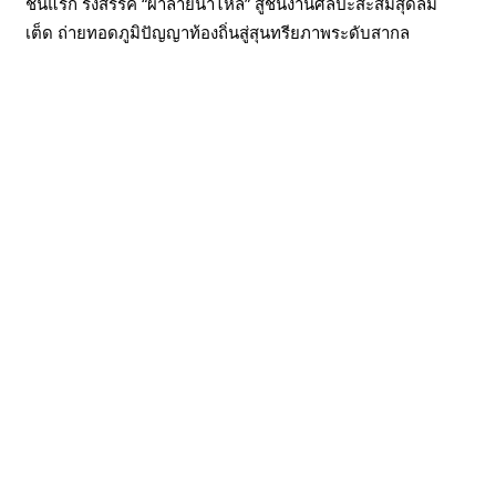
ชันแรก รังสรรค์ “ผ้าลายน้ำไหล” สู่ชิ้นงานศิลปะสะสมสุดลิมิ
เต็ด ถ่ายทอดภูมิปัญญาท้องถิ่นสู่สุนทรียภาพระดับสากล