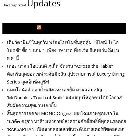
Updates
Uncategorized
GLITZMAGAZINES.COM
เติมวิตามินซีในทุกวัน พร้อมโปรโมชั่นสุดคุ้ม! “บีไชน์ ไบโอ
โปร ซี” ซื้อ 1 แถม 1 เพียง 49 บาท ที่เซเว่น อีเลฟเว่น ถึง 23
ส.ค. นี้
เดอะ นาคา ไอแลนด์ ภูเก็ต จัดงาน “Across the Table”
ต้อนรับสุดยอดเชฟระดับมิชลิน สู่ประสบการณ์ Luxury Dining
Series สุดเอ็กซ์คลูซีฟ
แมคโดนัลด์ ตอกย้ำพลังแห่งรอยยิ้ม ผ่านแคมเปญ
‘McDonald’s Touch of Smile’ สนับสนุนให้ทุกคนได้มีโอกาส
สัมผัสความสุขผ่านรอยยิ้ม
สิ้นสุดการรอคอย MONO Original เผยโฉมภาพชุดแรก ใน
“นาคี๓ ครุฑา นาคี” มหากาพย์สงครามศักดิ์สิทธิ์ที่ทุกคนรอคอย
‘RAKSAPHAN’ เปิดฉากคอลเลกชันระดับมาสเตอร์พีซคอลเลก