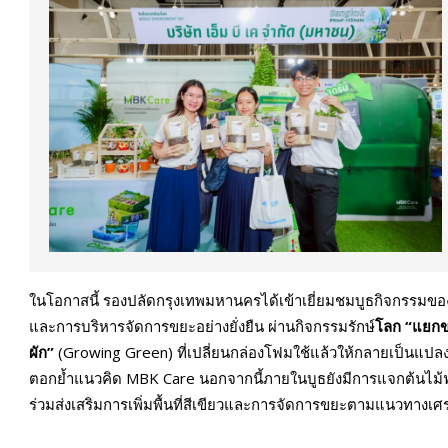
ในโอกาสนี้ รองปลัดกรุงเทพมหานครได้เข้าเยี่ยมชมบูธกิจกรรมของเค
และการบริหารจัดการขยะอย่างยั่งยืน ผ่านกิจกรรมรักษ์
โลก
“
แยกข
ผัก”
(Growing Green) ที่เปลี่ยนกล่องโฟมใช้แล้วให้กลายเป็นแปลง
ตอกย้ำแนวคิด MBK Care นอกจากนี้ภายในบูธยังมีการแจกต้นไม้
ร่วมส่งเสริมการเพิ่มพื้นที่สีเขียวและการจัดการขยะตามแนวทางเศร