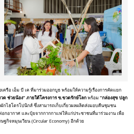
รือ เอ็ม บี เค ที่มาร่วมออกบูธ พร้อมให้ความรู้เรื่องการคัดแยก
วด ช่วยน้อง” ภายใต้โครงการ ข.ขวดรักษ์โลก
พร้อม
“
กล่องสุข ปลูก
ผักไฮโดรโปนิกส์ ซึ่งสามารถเก็บเกี่ยวผลผลิตส่งมอบคืนชุมชน
ฟอกอากาศ และปุ๋ยจากกากกาแฟให้แก่ประชาชนที่มาร่วมงาน เพื่อ
ษฐกิจหมุนเวียน (Circular Economy) อีกด้วย