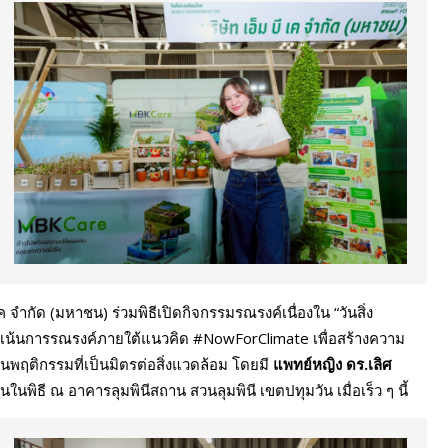
ค จำกัด (มหาชน) ร่วมพิธีเปิดกิจกรรมรณรงค์เนื่องใน “วันสิ่ง
ุ่งเน้นการรณรงค์ภายใต้แนวคิด #NowForClimate เพื่อสร้างความ
ยนพฤติกรรมที่เป็นมิตรต่อสิ่งแวดล้อม โดยมี
แพทย์หญิง ดร.เลิศ
พิธี ณ อาคารลุมพินีสถาน สวนลุมพินี เขตปทุมวัน เมื่อเร็ว ๆ นี้