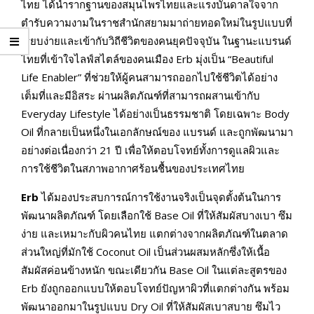
ไทย ได้นำรากฐานของสมุนไพรไทยและแรงบันดาลใจจาก
ตำรับความงามในราชสำนักสยามมาถ่ายทอดใหม่ในรูปแบบที่
เรียบง่ายและเข้ากับวิถีชีวิตของคนยุคปัจจุบัน ในฐานะแบรนด์
ไทยที่เข้าใจไลฟ์สไตล์ของคนเมือง Erb มุ่งเป็น “Beautiful
Life Enabler” ที่ช่วยให้ผู้คนสามารถออกไปใช้ชีวิตได้อย่าง
เต็มที่และมีอิสระ ผ่านผลิตภัณฑ์ที่สามารถผสานเข้ากับ
Everyday Lifestyle ได้อย่างเป็นธรรมชาติ โดยเฉพาะ Body
Oil ที่กลายเป็นหนึ่งในเอกลักษณ์ของ แบรนด์ และถูกพัฒนามา
อย่างต่อเนื่องกว่า 21 ปี เพื่อให้ตอบโจทย์ทั้งการดูแลผิวและ
การใช้ชีวิตในสภาพอากาศร้อนชื้นของประเทศไทย
Erb
ได้มองประสบการณ์การใช้งานจริงเป็นจุดตั้งต้นในการ
พัฒนาผลิตภัณฑ์ โดยเลือกใช้ Base Oil ที่ให้สัมผัสบางเบา ซึม
ง่าย และเหมาะกับผิวคนไทย แตกต่างจากผลิตภัณฑ์ในตลาด
ส่วนใหญ่ที่มักใช้ Coconut Oil เป็นส่วนผสมหลักซึ่งให้เนื้อ
สัมผัสค่อนข้างหนัก ขณะเดียวกัน Base Oil ในแต่ละสูตรของ
Erb ยังถูกออกแบบให้ตอบโจทย์ปัญหาผิวที่แตกต่างกัน พร้อม
พัฒนาออกมาในรูปแบบ Dry Oil ที่ให้สัมผัสเบาสบาย ซึมไว