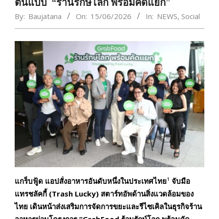
ต้นแบบ “ร้านรักษ์โลก พร้อมคัดแยก”
By:
Baujatana
On:
15/06/2026
In:
NEWS
,
Social
แกร็บฟู้ด แอปสั่งอาหารอันดับหนึ่งในประเทศไทย
¹
จับมือ
แทรชลัคกี้ (Trash Lucky) สตาร์ทอัพด้านสิ่งแวดล้อมของ
ไทย เดินหน้าส่งเสริมการจัดการขยะและรีไซเคิลในธุรกิจร้าน
อาหารผ่านโครงการ “GrabFood ร้านรักษ์โลก พร้อมคัด