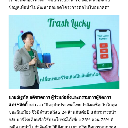
ข้อมูลเพื่อนำไปพัฒนาต่อยอดโครงการต่อไปในอนาคต”
นายณัฐภัค อติชาตการ ผู้ร่วมก่อตั้งและกรรมการผู้จัดการ
แทรชลัคกี้
กล่าวว่า “ปัจจุบันประเทศไทยกำลังเผชิญกับวิกฤต
ขยะล้นเมือง ซึ่งมีจำนวนถึง 2.24 ล้านตันต่อปี แต่สามารถนำ
กลับมารีไซเคิลหรือใช้ประโยชน์ได้เพียง 25% ส่วน 75% ที่
เหลือ ถูกนำไปกำจัดด้วยวิธีฝังกลบ เผา หรือเกิดการหลุดรอด