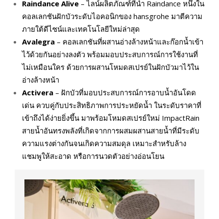
Raindance Alive
– ไลน์ผลิตภัณฑ์ที่นำ Raindance หนึ่งใน
คอลเลกชันฝักบัวระดับไอคอนิกของ hansgrohe มาตีความ
ภายใต้ดีไซน์และเทคโนโลยีใหม่ล่าสุด
Avalegra
– คอลเลกชันที่ผสานอ่างล้างหน้าและก๊อกน้ำเข้า
ไว้ด้วยกันอย่างลงตัว พร้อมมอบประสบการณ์การใช้งานที่
ไม่เหมือนใคร ด้วยการผสานโหมดสเปรย์ในฝักบัวมาไว้ใน
อ่างล้างหน้า
Activera
– ฝักบัวที่มอบประสบการณ์การอาบน้ำอันโดด
เด่น ควบคู่กับประสิทธิภาพการประหยัดน้ำ ในระดับราคาที่
เข้าถึงได้ง่ายยิ่งขึ้น มาพร้อมโหมดสเปรย์ใหม่ ImpactRain
สายน้ำอันทรงพลังที่เกิดจากการผสมผสานสายน้ำที่มีระดับ
ความแรงต่างกันจนเกิดความสมดุล เหมาะสำหรับล้าง
แชมพูให้สะอาด หรือการนวดตัวอย่างอ่อนโยน