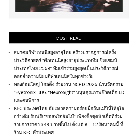
MUST READ!
สมาคมกีฬาเทนนิสสูงอายุไทย สร้างปรากฏการณ์ครั้ง
ประวัติศาสตร์ “ศึกเทนนิสสูงอายุประเภททีม ชิงแชมป์
ประเทศไทย 2569” ทีมเข้าร่วมสูงสุดเป็นประวัติการณ์
ตอกย้ำความนิยมกีฬาเทนนิสในทุกช่วงวัย
ทองก้อนใหญ่ โฮลดิ้ง ร่วมงาน NCPD 2026 นำนวัตกรรม
“Eyetronix” และ “NeuroSight” หนุนคุณภาพชีวิตเด็ก LD
และคนพิการ
KFC ประเทศไทย อัปเลเวลความอร่อยมื้อวันแม่ปีนี้ให้จุใจ
กว่าเดิม รับฟรี! “ซอสพริกจัมโบ้” เพียงซื้อชุดบักเก็ตที่ร่วม
รายการราคา 349 บาทขึ้นไป ตั้งแต่ 8 – 12 สิงหาคมนี้ ที่
ร้าน KFC ทั่วประเทศ