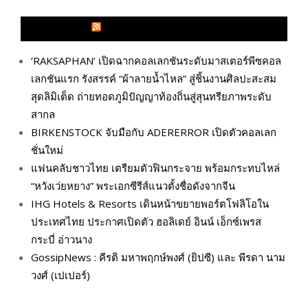
GLITZMAGAZINES.COM
‘RAKSAPHAN’ เปิดฉากคอลเลกชันระดับมาสเตอร์พีซคอล
เลกชันแรก รังสรรค์ “ผ้าลายน้ำไหล” สู่ชิ้นงานศิลปะสะสม
สุดลิมิเต็ด ถ่ายทอดภูมิปัญญาท้องถิ่นสู่สุนทรียภาพระดับ
สากล
BIRKENSTOCK จับมือกับ ADERERROR เปิดตัวคอลเลก
ชั่นใหม่
แฟนคลับชาวไทย เตรียมตัวฟินกระจาย พร้อมกระทบไหล่
“หวังเว่ยหยาง” พระเอกซีรีส์แนวตั้งชื่อดังจากจีน
IHG Hotels & Resorts เดินหน้าขยายพอร์ตโฟลิโอใน
ประเทศไทย ประกาศเปิดตัว ฮอลิเดย์ อินน์ เอ็กซ์เพรส
กระบี่ อ่าวนาง
GossipNews : คีรติ มหาพฤกษ์พงศ์ (ยิปซี) และ พีรดา นาม
วงศ์ (เปเปอร์)