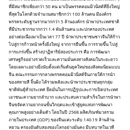
ที่มีสมาชิกเพียงกว่า
50
คน มาเป็นพรรคคอมมิวนิสต์ที่ยิ่งใหญ่
ที่สุดในโลกด้วยจำนวนสมาชิกกว่า
100
ล้านคน มีองค์กร
พรรคระดับฐานรากมากกว่า
5
ล้านองค์กร นำพาประเทศชาติ
ที่มีประชากรมากกว่า
1.4
พันล้านคน และปกครองประเทศ
อย่างต่อเนื่องมาเป็นเวลา
77
ปี นำพาประชาชนชาวจีนให้ก้าว
ไปสู่การก้าวหน้าครั้งยิ่งใหญ่ จากการยืนขึ้น การรวยขึ้น ไปสู่
การแกร่งขึ้น สร้างปาฏิหาริย์สองประการ คือ การพัฒนา
เศรษฐกิจอย่างรวดเร็วและความมั่นคงทางสังคมในระยะยาว
โดยเฉพาะอย่างยิ่งนับตั้งแต่เริ่มต้นยุคใหม่ของสังคมนิยมแบบ
จีน คณะกรรมการกลางพรรคคอมมิวนิสต์จีนภายใต้การนำ
ของสหายสี
จิ้
นผิง ได้รวมพลังและนำพาประชาชนทุกกลุ่ม
ชาติพันธุ์ทั่วประเทศ ยึดมั่นในการปฏิรูปและการเปิดประเทศ
เอาชนะความยากลำบาก และประสบความสำเร็จในการนำพา
จีนขจัดความยากจนขั้นวิกฤตและเข้าสู่ยุคแห่งการพัฒนา
คุณภาพสูงอย่างเต็มตัว โดยในปี
2568
ผลิตภัณฑ์มวลรวม
ภายในประเทศ (
GDP)
ของจีนแตะระดับ
140.19
ล้านล้าน
หยวน ครองอันดับสองของโลกอย่างมั่นคง มีบทบาทในเวที