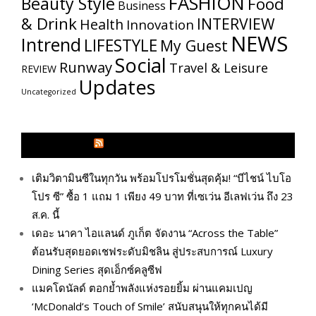
FASHION
Beauty Style
Food
Business
& Drink
INTERVIEW
Health
Innovation
NEWS
Intrend
LIFESTYLE
My​ Guest
Social
Runway
Travel & Leisure
REVIEW
Updates
Uncategorized
GLITZMAGAZINES.COM
เติมวิตามินซีในทุกวัน พร้อมโปรโมชั่นสุดคุ้ม! “บีไชน์ ไบโอ
โปร ซี” ซื้อ 1 แถม 1 เพียง 49 บาท ที่เซเว่น อีเลฟเว่น ถึง 23
ส.ค. นี้
เดอะ นาคา ไอแลนด์ ภูเก็ต จัดงาน “Across the Table”
ต้อนรับสุดยอดเชฟระดับมิชลิน สู่ประสบการณ์ Luxury
Dining Series สุดเอ็กซ์คลูซีฟ
แมคโดนัลด์ ตอกย้ำพลังแห่งรอยยิ้ม ผ่านแคมเปญ
‘McDonald’s Touch of Smile’ สนับสนุนให้ทุกคนได้มี