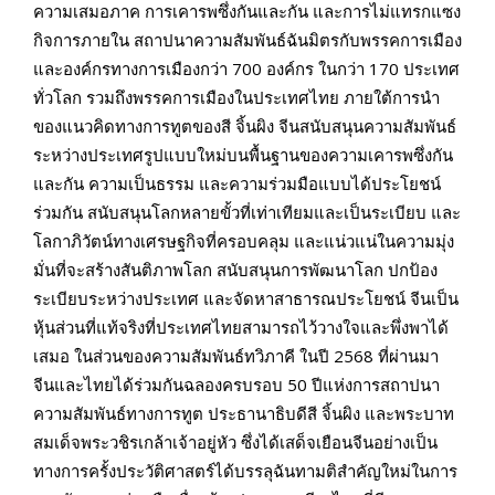
ความเสมอภาค การเคารพซึ่งกันและกัน และการไม่แทรกแซง
กิจการภายใน สถาปนาความสัมพันธ์ฉันมิตรกับพรรคการเมือง
และองค์กรทางการเมืองกว่า
700
องค์กร ในกว่า
170
ประเทศ
ทั่วโลก รวมถึงพรรคการเมืองในประเทศไทย ภายใต้การนำ
ของแนวคิดทางการทูตของสี
จิ้
นผิง จีนสนับสนุนความสัมพันธ์
ระหว่างประเทศรูปแบบใหม่บนพื้นฐานของความเคารพซึ่งกัน
และกัน ความเป็นธรรม และความร่วมมือแบบได้ประโยชน์
ร่วมกัน สนับสนุนโลกหลายขั้วที่เท่าเทียมและเป็นระเบียบ และ
โลกา
ภิวั
ตน์ทางเศรษฐกิจที่ครอบคลุม และแน่วแน่ในความมุ่ง
มั่นที่จะสร้างสันติภาพโลก สนับสนุนการพัฒนาโลก ปกป้อง
ระเบียบระหว่างประเทศ และจัดหาสาธารณประโยชน์ จีนเป็น
หุ้นส่วนที่แท้จริงที่ประเทศไทยสามารถไว้วางใจและพึ่งพาได้
เสมอ ในส่วนของความสัมพันธ์ทวิภาคี ในปี
2568
ที่ผ่านมา
จีนและไทยได้ร่วมกันฉลองครบรอบ
50
ปีแห่งการสถาปนา
ความสัมพันธ์ทางการทูต ประธานาธิบดีสี
จิ้
นผิง และพระบาท
สมเด็จพระว
ชิร
เกล้าเจ้าอยู่หัว ซึ่งได้เสด็จเยือนจีนอย่างเป็น
ทางการครั้งประวัติศาสตร์ได้บรรลุฉันทามติสำคัญใหม่ในการ