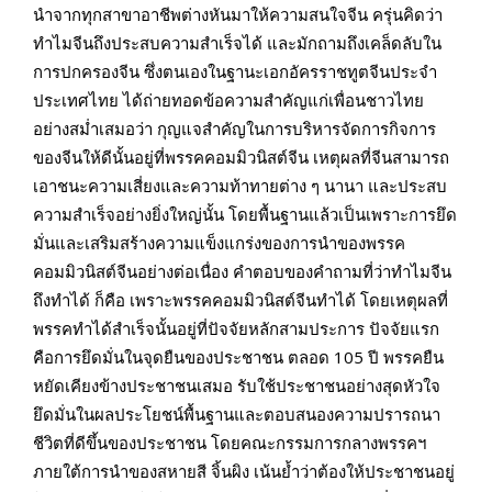
นำจากทุกสาขาอาชีพต่างหันมาให้ความสนใจจีน ครุ่นคิดว่า
ทำไมจีนถึงประสบความสำเร็จได้ และมักถามถึงเคล็ดลับใน
การปกครองจีน ซึ่งตนเองในฐานะเอกอัครราชทูตจีนประจำ
ประเทศไทย ได้ถ่ายทอดข้อความสำคัญแก่เพื่อนชาวไทย
อย่างสม่ำเสมอว่า กุญแจสำคัญในการบริหารจัดการกิจการ
ของจีน
ให้ดีนั้นอยู่ที่พรรคคอมมิวนิสต์จีน เหตุผลที่จีนสามารถ
เอาชนะความเสี่ยงและความท้าทายต่าง ๆ นานา และประสบ
ความสำเร็จอย่างยิ่งใหญ่นั้น โดยพื้นฐานแล้วเป็นเพราะการยึด
มั่นและเสริมสร้างความแข็งแกร่งของการนำของพรรค
คอมมิวนิสต์จีนอย่างต่อเนื่อง คำตอบของคำถามที่ว่าทำไมจีน
ถึงทำได้ ก็คือ เพราะพรรคคอมมิวนิสต์จีนทำได้ โดยเหตุผลที่
พรรคทำได้สำเร็จนั้นอยู่ที่ปัจจัยหลักสามประการ ปัจจัยแรก
คือการยึดมั่นในจุดยืนของประชาชน ตลอด
105
ปี พรรคยืน
หยัดเคียงข้างประชาชนเสมอ รับใช้ประชาชนอย่างสุดหัวใจ
ยึดมั่นในผลประโยชน์พื้นฐานและตอบสนองความปรารถนา
ชีวิตที่ดีขึ้นของประชาชน โดยคณะกรรมการกลางพรรคฯ
ภายใต้การนำของสหายสี
จิ้
นผิง เน้นย้ำว่าต้องให้ประชาชนอยู่