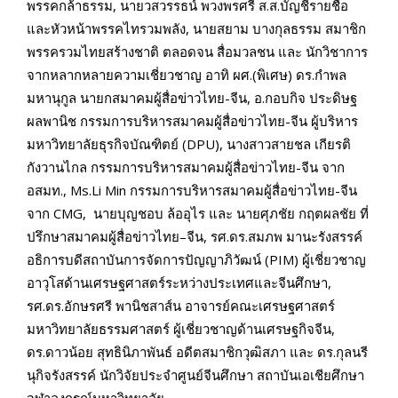
พรรคกล้าธรรม
,
นายว
สวรรธน์
พวงพรศรี ส.ส.บัญชีรายชื่อ
และหัวหน้าพรรคไทรวมพลัง
,
นายสยาม บางกุลธรรม สมาชิก
พรรครวมไทยสร้างชาติ ตลอดจน
สื่อมวลชน และ
นักวิชาการ
จากหลากหลายความเชี่ยวชาญ อาทิ ผศ.(พิเศษ) ดร.กำพล
มหานุกูล นายกสมาคมผู้สื่อข่าวไทย-จีน
,
อ.กอบกิจ ประ
ดิษฐ
ผลพาน
ิช
กรรมการบริหารสมาคมผู้สื่อข่าวไทย-จีน ผู้บริหาร
มหาวิทยาลัยธุรกิจบัณฑิตย์ (
DPU),
นางสาวสายชล เกียรติ
กังวานไกล กรรมการบริหารสมาคมผู้สื่อข่าวไทย-จีน จาก
อส
มท.
,
Ms.Li
Min
กรรมการบริหารสมาคมผู้สื่อข่าวไทย-จีน
จาก
CMG,
นายบุญชอบ ล้ออุไร และ นายศุภชัย กฤตผลชัย ที่
ปรึกษาสมาคมผู้สื่อข่าวไทย–จีน
,
รศ.ดร.สมภพ มานะรังสรรค์
อธิการบดีสถาบันการจัดการปัญญา
ภิวัฒน์
(
PIM)
ผู้เชี่ยวชาญ
อาวุโสด้านเศรษฐศาสตร์ระหว่างประเทศและจีนศึกษา
,
รศ.ดร.อักษรศรี พาน
ิช
สา
ส์น
อาจารย์คณะเศรษฐศาสตร์
มหาวิทยาลัยธรรมศาสตร์ ผู้เชี่ยวชาญด้านเศรษฐกิจจีน
,
ดร.ดาวน้อย สุทธินิภาพันธ์
อดีตสมาชิกวุฒิสภา และ ดร.กุลนรี
นุกิจรังสรรค์ นักวิจัยประจำศูนย์จีนศึกษา สถาบันเอเชียศึกษา
จุฬาลงกรณ์มหาวิทยาลัย