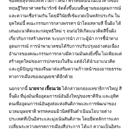
ซื่อสัตย์สุจริตและความก้าวหน้า พรรคยึดมั่นในแนวทางของ
ทฤษฎีวิทยาศาสตร์มาร์ก
ซ์
จัดตั้งขึ้นบนพื้นฐานของอุดมการณ์
และความเชื่อร่วมกัน โดยมีวินัยที่เข้มงวดเป็นหลักประกัน ใน
ยุคใหม่นี้ คณะกรรมการกลางพรรคฯ นำโดยสหายสี
จิ้
นผิง ได้
เสนอแนวคิดและกลยุทธ์ใหม่ ๆ จนก่อให้เกิดแนวคิดสี
จิ้
นผิง
เกี่ยวกับการสร้างพรรค ระบบการนำ ภาวะผู้นำ การชี้นำทาง
อุดมการณ์ การนำพามวลชนได้รับการปรับปรุงอย่างต่อเนื่อง
อำนาจของคณะกรรมการกลางมีความมั่นคงยิ่งขึ้น ไม่เพียงแต่
สร้างยุคใหม่ของการปกครองในจีน แต่ยังได้นำเอาแนวคิด
และภูมิปัญญาของจีนมาส่งเสริมความก้าวหน้าของอา
รย
ธรรม
ทางการเมืองของมนุษยชาติอีกด้วย
นอกจากนี้
นายจาง เจี้
ยนเว่ย
ได้กล่าวยกย่องเลขาธิการใหญ่ สี
จิ้
นผิง ที่มุ่งมั่นเพื่ออุดมการณ์อันยิ่งใหญ่ของชาติจีน และอุทิศ
ตนเพื่ออุดมการณ์อันสูงส่งแห่งสันติภาพและการพัฒนาของ
มวลมนุษยชาติ พรรคคอมมิวนิสต์จีนดำเนินนโยบายต่าง
ประเทศที่เป็นอิสระและมุ่งเน้นสันติภาพ โดยยึดหลักการแลก
เปลี่ยนระหว่างพรรคการเมืองสี่ประการ ได้แก่ ความเป็นอิสระ