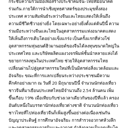
กระชับความร่วมมือเพื่อสร้างประชาคมจีน-ไทยที่มีอนาคต
ร่วมกัน ภายใต้การนำเชิงยุทธศาสตร์ของประมุขทั้งสอง
ประเทศ ความสัมพันธ์ระหว่างจีนและไทยแสดงให้เห็นถึง
ความมีชีวิตชีวาอย่างยิ่ง โดยเฉพาะอย่างยิ่งตั้งแต่ต้นปีนี้ ความ
ร่วมมือระหว่างจีนและไทยในอุตสาหกรรมแห่งอนาคตแสดง
ให้เห็นถึงการเติบโตอย่างแข็งแกร่ง เป็นครั้งแรกที่ห่วงโซ่
อุตสาหกรรมหุ่นยนต์
ฮิว
มาน
อยด์
ของจีนได้ลงทุนขนาดใหญ่ใน
ประเทศไทย และบริษัทผลิตแผงวงจรพิมพ์ชั้นนำหลายแห่งได้
ขยายการลงทุนในประเทศไทย ช่วยให้อุตสาหกรรมไทย
เปลี่ยนผ่านไปสู่อุตสาหกรรมใหม่ที่เป็นมิตรต่อสิ่งแวดล้อมและ
อัจฉริยะ ขณะที่การแลกเปลี่ยนระหว่างประชาชนมีความ
คึกคักอย่างมาก ณ วันที่
20
มิถุนายนปีนี้ จำนวนนักท่องเที่ยว
ชาวจีนที่มาเยือนประเทศไทยมีจำนวนถึง
2.54
ล้านคน เพิ่ม
ขึ้นเกือบ
19%
เมื่อเทียบกับช่วงเวลาเดียวกันของปีที่แล้ว ครอง
อันดับหนึ่งในบรรดานักท่องเที่ยวต่างชาติ จำนวนนักท่องเที่ยว
ชาวไทยที่ไปท่องเที่ยวจีนก็เพิ่มสูงขึ้นอย่างต่อเนื่องเช่นกัน
ปัญญาประดิษฐ์ การศึกษาอัจฉริยะ การสำรวจอวกาศห้วงลึก
และอุตสาหกรรมการบินและอวกาศ กำลังกลายเป็นจุดเติบโต