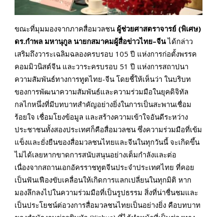
ขณะที่มุมมองจากภาคสื่อมวลชน
ผู้ช่วยศาสตราจารย์ (พิเศษ)
ดร.กำพล มหานุกูล นายกสมาคมผู้สื่อข่าวไทย–จีน
ได้กล่าว
เสริมถึงวาระ
เฉลิมฉลองครบรอบ
105
ปี แห่งการก่อตั้งพรรค
คอมมิวนิสต์จีน และวาระครบรอบ
51
ปี แห่งการสถาปนา
ความสัมพันธ์ทางการทูตไทย-จีน โดยชี้ให้เห็นว่า ในบริบท
ของการพัฒนาความสัมพันธ์และความร่วมมือในยุคดิจิทัล
กลไกหนึ่งที่มีบทบาทสำคัญอย่างยิ่งในการเป็นสะพานเชื่อม
ร้อยใจ เชื่อมโยงข้อมูล และสร้างความเข้าใจอันดีระหว่าง
ประชาชนทั้งสองประเทศก็คือสื่อมวลชน ซึ่งความร่วมมือที่เข้ม
แข็งและยั่งยืนของสื่อมวลชนไทยและจีนในทุกวันนี้ จะเกิดขึ้น
ไม่ได้เลยหากขาดการสนับสนุนอย่างเต็มกำลังและ
ต่อ
เนื่องจากสถานเอกอัครราชทูตจีนประจำประเทศไทย ที่คอย
เป็นฟันเฟืองขับเคลื่อนให้เกิดการแลกเปลี่ยนในทุกมิติ หาก
มองลึกลงไปในความร่วมมือที่เป็นรูปธรรม สิ่งที่น่าชื่นชมและ
เป็นประโยชน์ต่อวงการสื่อมวลชนไทยเป็นอย่างยิ่ง คือบทบาท