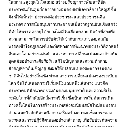
ในสถานะสูงสุดในใจเสมอ สร้างปรัชญาการพัฒนาที่ยึด
ประชาชนเป็นศูนย์กลางอย่างมั่นคง ดังที่เลขาธิการใหญ่สี
จิ้
น
ผิง ชี้ให้เห็นว่า ประเทศคือประชาชน และประชาชนคือ
ประเทศ การสนับสนุนจากประชาชนเป็นรากฐานอันแข็งแกร่ง
ที่ทำให้พรรคคงอยู่ได้อย่างไม่มีวันเสื่อมคลาย ปัจจัยที่สองคือ
ความสามารถในการปรับตัวให้เข้ากับกระแสของยุคสมัย
พรรคเข้าใจกฎเกณฑ์และทิศทางการพัฒนาของประวัติศาสตร์
จีนและโลกอย่างแม่นยำ แสวงหาการเปลี่ยนแปลงและก้าวทัน
ยุคสมัยอย่างกระตือรือร้น แก้ไขปัญหาและความท้าทาย
สำคัญที่ชาติเผชิญอยู่ ส่งผลให้เปลี่ยนแปลงชะตากรรมของ
ชาติจีนไปอย่างสิ้นเชิง ท่ามกลางการเปลี่ยนแปลงของระเบียบ
โลก จีนได้เสนอความริเริ่มหนึ่งแถบหนึ่งเส้นทาง แนวคิด
ประชาคมที่มีอนาคตร่วมกันของมนุษยชาติ และความริเริ่ม
ระดับโลกที่สำคัญอีกสี่ความริเริ่ม ซึ่งเป็นการเริ่มต้นการเดิน
ทางครั้งใหม่ในการสร้างประเทศสังคมนิยมสมัยใหม่แบบรอบ
ด้าน และปัจจัยที่สามคือการเสริมสร้างความแข็งแกร่งของ
พรรคและการปฏิวัติตนเองอย่างกล้าหาญ เพื่อรับประกันความ