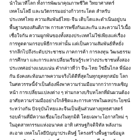
นำในเวทีโลก ทั้งการพัฒนาคุณภาพชีวิต วิทยาศาสตร์
เทคโนโลยี และนวัตกรรมอย่างก้าวกระโดด สำหรับ
ประเทศไทย ความสัมพันธ์ไทย-จีน เติบโตและดำเนินอยู่บน
พื้นฐานของสันติภาพ การเคารพซึ่งกันและกัน และความไว้เนื้อ
เชื่อใจกัน ความผูกพันของทั้งสองประเทศไม่ใช่เพียงแค่เรื่อง
การทูตตาม
กรอบพิธีการเท่านั้น แต่เป็นความสัมพันธ์ที่หยั่ง
รากลึกไปถึงระดับประชาชน ภาคการค้า การลงทุน วัฒนธรรม
การศึกษา และการแลกเปลี่ยนเรียนรู้ระหว่างประชาชนทั้งสอง
ประเทศอย่างแนบแน่น คำกล่าวที่ว่า จีน-ไทย ใช่อื่นไกล พี่น้อง
กัน ยังคงสะท้อนภาพความจริงได้ดีที่สุดในทุกยุคทุกสมัย โลก
ในศตวรรษนี้จำเป็นต้องพึ่งพาความร่วมมือมากกว่าการเผชิญ
หน้า การเปลี่ยนแปลงต่าง ๆ ท่ามกลางบริบทโลกที่ผันผวนต้อง
อาศัยความร่วมมืออย่างใกล้ชิดและการเคารพในผลประโยชน์
ระหว่างกัน ปัจจุบันไทยและจีนเป็นหุ้นส่วนทางยุทธศาสตร์
รอบด้านที่มีความเชื่อมโยงในทุกมิติ โดยเฉพาะโอกาสใหม่ ๆ
ในอุตสาหกรรมแห่งอนาคต อาทิ เศรษฐกิจดิจิทัล พลังงาน
สะอาด เทคโนโลยีปัญญาประดิษฐ์ โครงสร้างพื้นฐานข้อมูล