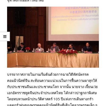
บรรยากาศภายในงานเริ่มต้นด้วยการฉายวิดีทัศน์พรรค
คอมมิวนิสต์จีน สะท้อนความแน่วแน่ในการฟื้นความผาสุกให้
กับประชาชนจีนและประชาคมโลก จากนั้น นายจาง เจี้
ยนเว่ย
เอกอัครราชทูตจีนประจำประเทศไทย ได้กล่าวปาฐกถาพิเศษ
โดยทบทวนหน้าประวัติศาสตร์
105
ปีแห่งการเดินทางกรำ
แดดกรำฝนของพรรคคอมมิวนิสต์จีนที่เติบโตจากพรรคเล็ก ๆ