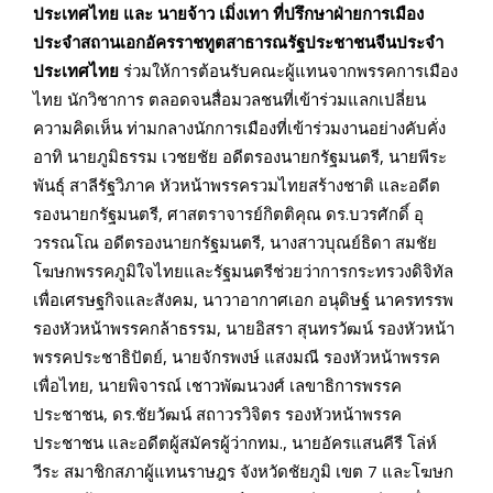
ประเทศไทย และ นายจ้าว เมิ่ง
เทา ที่ปรึกษาฝ่ายการเมือง
ประจำสถานเอกอัครราชทูตสาธารณรัฐประชาชนจีนประจำ
ประเทศไทย
ร่วมให้การต้อนรับคณะผู้แทนจากพรรคการเมือง
ไทย นักวิชาการ ตลอดจนสื่อมวลชนที่เข้าร่วมแลกเปลี่ยน
ความคิดเห็น ท่ามกลางนักการเมืองที่เข้าร่วมงานอย่างคับคั่ง
อาทิ นายภูมิธรรม เวชยชัย อดีตรองนายกรัฐมนตรี
,
นายพีระ
พันธุ์ สาลีรัฐวิภาค หัวหน้าพรรครวมไทยสร้างชาติ และอดีต
รองนายกรัฐมนตรี
,
ศาสตราจารย์กิตติคุณ ดร.บวรศักดิ์
อุ
วรร
ณโณ อดีตรองนายกรัฐมนตรี
,
นางสาวบุณย์ธิดา สมชัย
โฆษกพรรคภูมิใจไทยและรัฐมนตรีช่วยว่าการกระทรวงดิจิทัล
เพื่อเศรษฐกิจและสังคม
,
นาวาอากาศเอก อนุดิษฐ์ นาครทรรพ
รองหัวหน้าพรรคกล้าธรรม
,
นายอิสรา สุนทร
วัฒน์
รองหัวหน้า
พรรคประชาธิปัตย์
,
นายจักรพง
ษ์
แสงมณี รองหัวหน้าพรรค
เพื่อไทย
,
นายพิจารณ์ เชาวพัฒนวงศ์ เลขาธิการพรรค
ประชาชน
,
ดร.ชัยวัฒน์ สถาวรวิจิตร รองหัวหน้าพรรค
ประชาชน และอดีตผู้สมัครผู้ว่ากทม.
,
นายอัครแสนคีรี
โล่ห์
วีระ สมาชิกสภาผู้แทนราษฎร จังหวัดชัยภูมิ เขต
7
และโฆษก