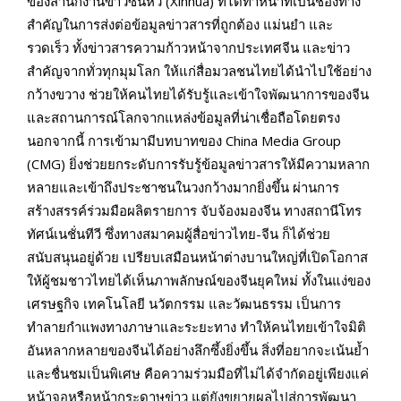
ของสำนักงานข่าวซินหัว (
Xinhua)
ที่ได้ทำหน้าที่เป็นช่องทาง
สำคัญในการส่งต่อข้อมูลข่าวสารที่ถูกต้อง แม่นยำ และ
รวดเร็ว ทั้งข่าวสารความก้าวหน้าจากประเทศจีน และข่าว
สำคัญจากทั่วทุกมุมโลก ให้แก่สื่อมวลชนไทยได้นำไปใช้อย่าง
กว้างขวาง ช่วยให้คนไทยได้รับรู้และเข้าใจพัฒนาการของจีน
และสถานการณ์โลกจากแหล่งข้อมูลที่น่าเชื่อถือโดยตรง
นอกจากนี้ การเข้ามามีบทบาทของ
China Media Group
(CMG)
ยิ่งช่วยยกระดับการรับรู้ข้อมูลข่าวสารให้มีความหลาก
หลายและเข้าถึงประชาชนในวงกว้างมากยิ่งขึ้น ผ่านการ
สร้างสรรค์ร่วมมือผลิตรายการ จับจ้องมองจีน ทางสถานีโทร
ทัศน์เนชั่นทีวี ซึ่งทางสมาคมผู้สื่อข่าวไทย-จีน ก็ได้ช่วย
สนับสนุนอยู่ด้วย เปรียบเสมือนหน้าต่างบานใหญ่ที่เปิดโอกาส
ให้ผู้ชมชาวไทยได้เห็นภาพลักษณ์ของจีนยุคใหม่ ทั้งในแง่ของ
เศรษฐกิจ เทคโนโลยี นวัตกรรม และวัฒนธรรม เป็นการ
ทำลายกำแพงทางภาษาและระยะทาง ทำให้คนไทยเข้าใจมิติ
อันหลากหลายของจีนได้อย่างลึกซึ้งยิ่งขึ้น สิ่งที่อยากจะเน้นย้ำ
และชื่นชมเป็นพิเศษ คือความร่วมมือที่ไม่ได้จำกัดอยู่เพียงแค่
หน้าจอหรือหน้ากระดาษข่าว แต่ยังขยายผลไปสู่การพัฒนา