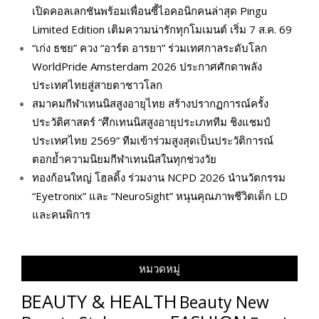
เปิดคอลเลกชันพร้อมเพื่อนซี้ไอคอนิกคนล่าสุด Pingu
Limited Edition เติมความน่ารักทุกโมเมนต์ เริ่ม 7 ส.ค. 69
“เก่ง ธชย” ควง “อาร์ต อารยา” ร่วมเทศกาลระดับโลก
WorldPride Amsterdam 2026 ประกาศศักดาพลัง
ประเทศไทยสู่สายตาชาวโลก
สมาคมกีฬาเทนนิสสูงอายุไทย สร้างปรากฏการณ์ครั้ง
ประวัติศาสตร์ “ศึกเทนนิสสูงอายุประเภททีม ชิงแชมป์
ประเทศไทย 2569” ทีมเข้าร่วมสูงสุดเป็นประวัติการณ์
ตอกย้ำความนิยมกีฬาเทนนิสในทุกช่วงวัย
ทองก้อนใหญ่ โฮลดิ้ง ร่วมงาน NCPD 2026 นำนวัตกรรม
“Eyetronix” และ “NeuroSight” หนุนคุณภาพชีวิตเด็ก LD
และคนพิการ
หมวดหมู่
BEAUTY & HEALTH
Beauty New