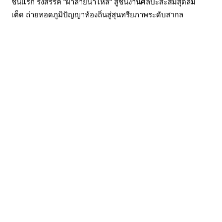
ชันแรก รังสรรค์ “ผ้าลายน้ำไหล” สู่ชิ้นงานศิลปะสะสมสุดลิมิ
เต็ด ถ่ายทอดภูมิปัญญาท้องถิ่นสู่สุนทรียภาพระดับสากล