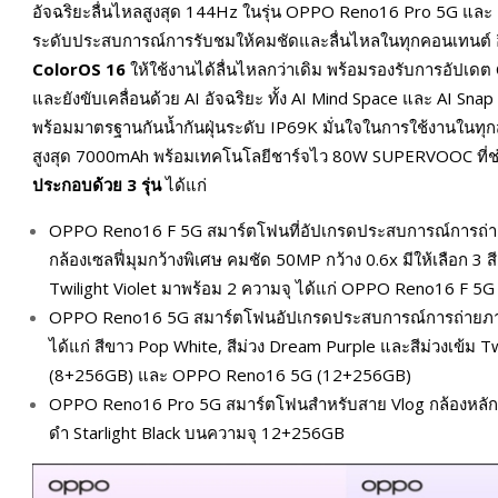
อัจฉริยะลื่นไหลสูงสุด 144Hz ในรุ่น OPPO Reno16 Pro 5G แ
ระดับประสบการณ์การรับชมให้คมชัดและลื่นไหลในทุกคอนเทนต์ อีก
ColorOS 16
ให้ใช้งานได้ลื่นไหลกว่าเดิม พร้อมรองรับการอัปเดต
และยังขับเคลื่อนด้วย AI อัจฉริยะ ทั้ง AI Mind Space และ AI Snap
พร้อมมาตรฐานกันน้ำกันฝุ่นระดับ IP69K มั่นใจในการใช้งานในท
สูงสุด 7000mAh พร้อมเทคโนโลยีชาร์จไว 80W SUPERVOOC ที่ช่ว
ประกอบด้วย 3 รุ่น
ได้แก่
OPPO Reno16 F 5G สมาร์ตโฟนที่อัปเกรดประสบการณ์การถ่าย
กล้องเซลฟี่มุมกว้างพิเศษ คมชัด 50MP กว้าง 0.6x มีให้เลือก 3 ส
Twilight Violet มาพร้อม 2 ความจุ ได้แก่ OPPO Reno16 F
OPPO Reno16 5G สมาร์ตโฟนอัปเกรดประสบการณ์การถ่ายภาพกับก
ได้แก่ สีขาว Pop White, สีม่วง Dream Purple และสีม่วงเข้ม 
(8+256GB) และ OPPO Reno16 5G (12+256GB)
OPPO Reno16 Pro 5G สมาร์ตโฟนสำหรับสาย Vlog กล้องหลักคมช
ดำ Starlight Black บนความจุ 12+256GB