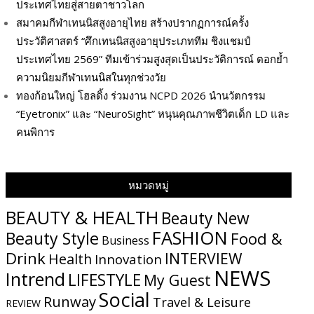
ประเทศไทยสู่สายตาชาวโลก
สมาคมกีฬาเทนนิสสูงอายุไทย สร้างปรากฏการณ์ครั้ง
ประวัติศาสตร์ “ศึกเทนนิสสูงอายุประเภททีม ชิงแชมป์
ประเทศไทย 2569” ทีมเข้าร่วมสูงสุดเป็นประวัติการณ์ ตอกย้ำ
ความนิยมกีฬาเทนนิสในทุกช่วงวัย
ทองก้อนใหญ่ โฮลดิ้ง ร่วมงาน NCPD 2026 นำนวัตกรรม
“Eyetronix” และ “NeuroSight” หนุนคุณภาพชีวิตเด็ก LD และ
คนพิการ
หมวดหมู่
BEAUTY & HEALTH
Beauty New
FASHION
Beauty Style
Food &
Business
Drink
INTERVIEW
Health
Innovation
NEWS
Intrend
LIFESTYLE
My​ Guest
Social
Runway
Travel & Leisure
REVIEW