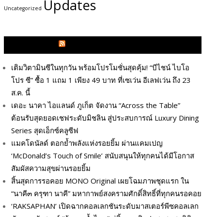
Updates
Uncategorized
GLITZMAGAZINES.COM
เติมวิตามินซีในทุกวัน พร้อมโปรโมชั่นสุดคุ้ม! “บีไชน์ ไบโอ
โปร ซี” ซื้อ 1 แถม 1 เพียง 49 บาท ที่เซเว่น อีเลฟเว่น ถึง 23
ส.ค. นี้
เดอะ นาคา ไอแลนด์ ภูเก็ต จัดงาน “Across the Table”
ต้อนรับสุดยอดเชฟระดับมิชลิน สู่ประสบการณ์ Luxury Dining
Series สุดเอ็กซ์คลูซีฟ
แมคโดนัลด์ ตอกย้ำพลังแห่งรอยยิ้ม ผ่านแคมเปญ
‘McDonald’s Touch of Smile’ สนับสนุนให้ทุกคนได้มีโอกาส
สัมผัสความสุขผ่านรอยยิ้ม
สิ้นสุดการรอคอย MONO Original เผยโฉมภาพชุดแรก ใน
“นาคี๓ ครุฑา นาคี” มหากาพย์สงครามศักดิ์สิทธิ์ที่ทุกคนรอคอย
‘RAKSAPHAN’ เปิดฉากคอลเลกชันระดับมาสเตอร์พีซคอลเลก