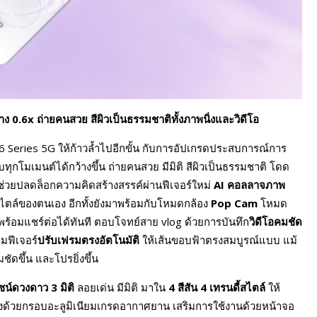
0.6x ถ่ายคนสวย สีผิวเป็นธรรมชาติทั้งภาพนิ่งและวิดีโอ
eries 5G ให้ก้าวล้ำไปอีกขั้น กับการอัปเกรดประสบการณ์การ
บทุกโมเมนต์ได้กว้างขึ้น ถ่ายคนสวย มีมิติ สีผิวเป็นธรรมชาติ โดด
ช่วยปลดล็อกความคิดสร้างสรรค์ผ่านฟีเจอร์ใหม่
AI คอลลาจภาพ
ตล์ของตนเอง อีกทั้งยังมาพร้อมกับโหมดกล้อง
Pop Cam
โหมด
ย พร้อมแชร์ต่อได้ทันที ตอบโจทย์สาย vlog ด้วยการบันทึก
วิดีโอคมชัด
มฟีเจอร์
ปรับเฟรมตรงอัตโนมัติ
ให้เส้นขอบฟ้าตรงสมบูรณ์แบบ แม้
ัดขึ้น และโปรยิ่งขึ้น
ไซน์ดวงดาว
3 มิติ
ลอยเด่น มีมิติ มาใน
4 สีสัน 4 เทรนดี้สไตล์
ให้
แรงด้วยกรอบอะลูมิเนียมเกรดอากาศยาน เสริมการใช้งานด้วยหน้าจอ