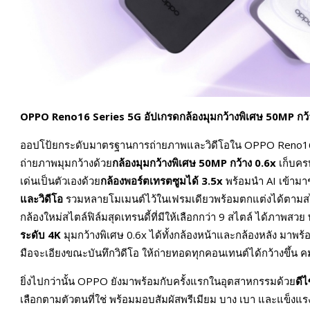
OPPO Reno16 Series 5G อัปเกรดกล้องมุมกว้างพิเศษ 50MP กว้าง 
ออปโป้ยกระดับมาตรฐานการถ่ายภาพและวิดีโอใน OPPO Reno16 S
ถ่ายภาพมุมกว้างด้วย
กล้องมุมกว้างพิเศษ
50MP กว้าง 0.6x
เก็บคร
เด่นเป็นตัวเองด้วย
กล้องพอร์ตเทรตซูมได้
3.5x
พร้อมนำ AI เข้ามา
และวิดีโอ
รวมหลายโมเมนต์ไว้ในเฟรมเดียวพร้อมตกแต่งได้ตามสไ
กล้องใหม่สไตล์ฟิล์มสุดเทรนดี้ที่มีให้เลือกกว่า 9 สไตล์ ได้ภาพสว
ระดับ
4K
มุมกว้างพิเศษ 0.6x ได้ทั้งกล้องหน้าและกล้องหลัง มาพร้อ
มือจะเอียงขณะบันทึกวิดีโอ ให้ถ่ายทอดทุกคอนเทนต์ได้กว้างขึ้น คมช
ยิ่งไปกว่านั้น OPPO ยังมาพร้อมกับครั้งแรกในอุตสาหกรรมด้วย
ดี
เลือกตามตัวตนที่ใช่ พร้อมมอบสัมผัสพรีเมียม บาง เบา และแข็ง