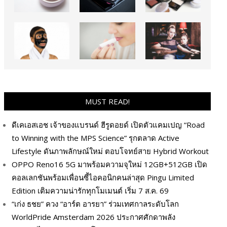
MUST READ!
ดีเคเอสเอช เจ้าของแบรนด์ ฮีรูดอยด์ เปิดตัวแคมเปญ “Road
to Winning with the MPS Science” รุกตลาด Active
Lifestyle ดันภาพลักษณ์ใหม่ ตอบโจทย์สาย Hybrid Workout
OPPO Reno16 5G มาพร้อมความจุใหม่ 12GB+512GB เปิด
คอลเลกชันพร้อมเพื่อนซี้ไอคอนิกคนล่าสุด Pingu Limited
Edition เติมความน่ารักทุกโมเมนต์ เริ่ม 7 ส.ค. 69
“เก่ง ธชย” ควง “อาร์ต อารยา” ร่วมเทศกาลระดับโลก
WorldPride Amsterdam 2026 ประกาศศักดาพลัง