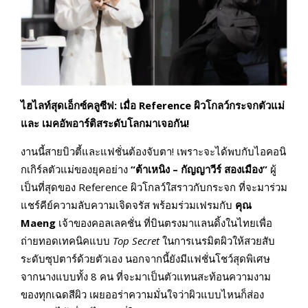
ไฮไลท์สุดเอ็กซ์คลูซีฟ: เมื่อ Reference
ผิวโกลว์กระจกตัวแม่
และ เมคอัพอาร์ติสระดับโลกมาเจอกัน!
งานนี้สายบิวตี้และแฟชั่นต้องจับตา! เพราะจะได้พบกับไอคอนิ
กเกิร์ลตัวแม่ของยุคอย่าง
“
ต้าเหนิง – กัญญาวีร์ สองเมือง”
ผู้
เป็นที่สุดของ Reference ผิวโกลว์ใสราวกับกระจก ที่จะมาร่วม
แชร์คีย์ความลับความเจิดจรัส พร้อมร่วมเฟรมกับ
คุณ
Maeng
เจ้าของคอลเลคชั่น ที่บินตรงมาแลนดิ้งในไทยเพื่อ
ถ่ายทอดเทคนิคแบบ
Top Secret
ในการเนรมิตผิวให้สวยสับ
ระดับซุปตาร์ด้วยตัวเอง นอกจากนี้ยังมีแฟชั่นโชว์สุดพิเศษ
จากนางแบบทั้ง 8 คน ที่จะมาเป็นตัวแทนสะท้อนความงาม
ของทุกเฉดสีผิว เผยออร่าความมั่นใจว่าผิวแบบไหนก็ส่อง