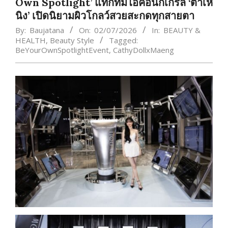
Own Spotlight’ แท็กทีมไอคอนิกเกิร์ล ‘ต้าเห
นิง’ เปิดนิยามผิวโกลว์สวยสะกดทุกสายตา
By:
Baujatana
On:
02/07/2026
In:
BEAUTY &
HEALTH
,
Beauty Style
Tagged:
BeYourOwnSpotlightEvent
,
CathyDollxMaeng