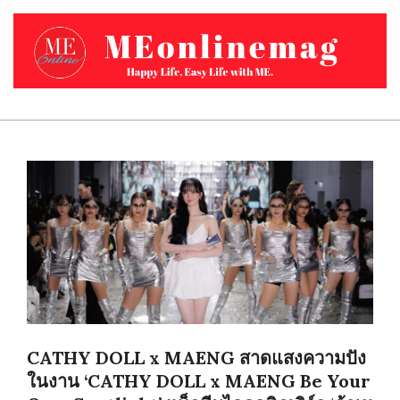
Skip
to
content
MEONLINEMAG.COM
Primary
Navigation
Menu
CATHY DOLL x MAENG สาดแสงความปัง
ในงาน ‘CATHY DOLL x MAENG Be Your