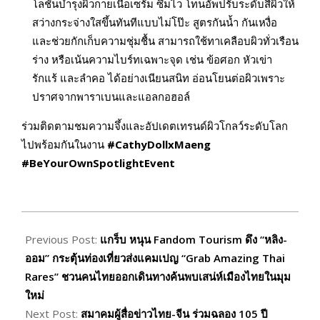
โลชั่นบำรุงผิวกายเนื้อเซรั่ม ซึมไว โทนอัพปรับระดับสีผิวให้
สว่างกระจ่างใสขึ้นทันทีแบบไม่โป๊ะ สูตรกันน้ำ กันเหงื่อ
และช่วยกักเก็บความชุ่มชื้น สามารถใช้ทาเคลือบผิวทั่วเรือน
ร่าง หรือเน้นความไบร์ทเฉพาะจุด เช่น ข้อศอก หัวเข่า
รักแร้ และลำคอ ได้อย่างเนียนสนิท อ่อนโยนต่อผิวเพราะ
ปราศจากพาราเบนและแอลกอฮอล์
ร่วมติดตามชมความจึ้งและอัปเดตเทรนด์ผิวโกลว์ระดับโลก
ไปพร้อมกันในงาน
#CathyDollxMaeng
#BeYourOwnSpotlightEvent
2026-
07-
Previous Post:
แกร็บ หนุน Fandom Tourism ดึง “หลิง-
02
ออม” กระตุ้นท่องเที่ยวส่งแคมเปญ “Grab Amazing Thai
Rares” ชวนคนไทยออกเดินทางค้นพบเสน่ห์เมืองไทยในมุม
ใหม่
Next Post:
สมาคมผู้สื่อข่าวไทย-จีน ร่วมฉลอง 105 ปี