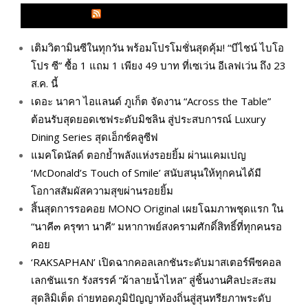
GLITZMAGAZINES.COM
เติมวิตามินซีในทุกวัน พร้อมโปรโมชั่นสุดคุ้ม! “บีไชน์ ไบโอ
โปร ซี” ซื้อ 1 แถม 1 เพียง 49 บาท ที่เซเว่น อีเลฟเว่น ถึง 23
ส.ค. นี้
เดอะ นาคา ไอแลนด์ ภูเก็ต จัดงาน “Across the Table”
ต้อนรับสุดยอดเชฟระดับมิชลิน สู่ประสบการณ์ Luxury
Dining Series สุดเอ็กซ์คลูซีฟ
แมคโดนัลด์ ตอกย้ำพลังแห่งรอยยิ้ม ผ่านแคมเปญ
‘McDonald’s Touch of Smile’ สนับสนุนให้ทุกคนได้มี
โอกาสสัมผัสความสุขผ่านรอยยิ้ม
สิ้นสุดการรอคอย MONO Original เผยโฉมภาพชุดแรก ใน
“นาคี๓ ครุฑา นาคี” มหากาพย์สงครามศักดิ์สิทธิ์ที่ทุกคนรอ
คอย
‘RAKSAPHAN’ เปิดฉากคอลเลกชันระดับมาสเตอร์พีซคอล
เลกชันแรก รังสรรค์ “ผ้าลายน้ำไหล” สู่ชิ้นงานศิลปะสะสม
สุดลิมิเต็ด ถ่ายทอดภูมิปัญญาท้องถิ่นสู่สุนทรียภาพระดับ