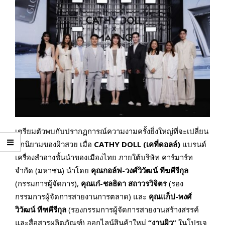
เตรียมตัวพบกับปรากฏการณ์ความงามครั้งยิ่งใหญ่ที่จะเปลี่ยน
ทุกนิยามของผิวสวย เมื่อ
CATHY DOLL (
เคที่ดอลล์)
แบรนด์
เครื่องสำอางชั้นนำของเมืองไทย ภายใต้บริษัท คาร์มาร์ท
จำกัด (มหาชน) นำโดย
คุณกอล์ฟ-วงศ์วิวัฒน์ ทีฆคีรีกุล
(กรรมการผู้จัดการ),
คุณเก๋-ชลธิดา สถาวรวิจิตร
(รอง
กรรมการผู้จัดการสายงานการตลาด) และ
คุณแก็ป-พงศ์
วิวัฒน์ ทีฑคีรีกุล
(รองกรรมการผู้จัดการสายงานสร้างสรรค์
และสื่อสารผลิตภัณฑ์) ออกไลน์สินค้าใหม่
“
งานผิว”
ในโปรเจ