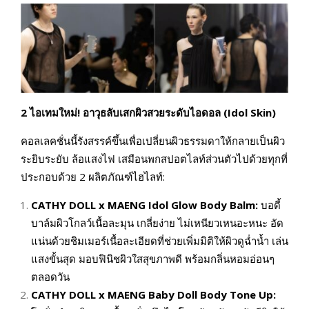
2
ไอเทมใหม่! อาวุธลับเสกผิวสวยระดับไอดอล (Idol Skin)
คอลเลคชั่นนี้รังสรรค์ขึ้นเพื่อเปลี่ยนผิวธรรมดาให้กลายเป็นผิว
ระยิบระยับ ล้อแสงไฟ เสมือนพกสปอตไลท์ส่วนตัวไปด้วยทุกที่
ประกอบด้วย 2 ผลิตภัณฑ์ไฮไลท์:
CATHY DOLL x MAENG Idol Glow Body Balm:
บอดี้
บาล์มผิวโกลว์เนื้อละมุน เกลี่ยง่าย ไม่เหนียวเหนอะหนะ อัด
แน่นด้วยชิมเมอร์เนื้อละเอียดที่ช่วยเพิ่มมิติให้ผิวดูฉ่ำน้ำ เล่น
แสงขั้นสุด มอบฟินิชผิวใสสุขภาพดี พร้อมกลิ่นหอมอ่อนๆ
ตลอดวัน
CATHY DOLL x MAENG Baby Doll Body Tone Up: