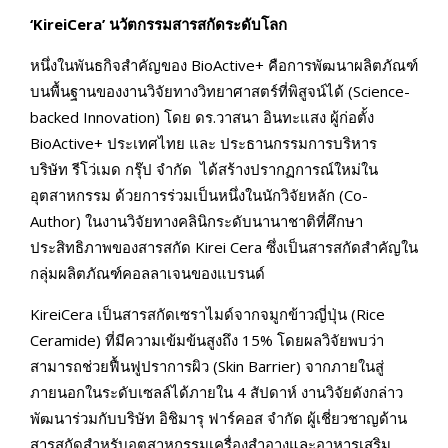
‘KireiCera’
นวัตกรรมสารสกัดระดับโลก
หนึ่งในพันธกิจสำคัญของ BioActive+ คือการพัฒนาผลิตภัณฑ์
บนพื้นฐานของงานวิจัยทางวิทยาศาสตร์ที่พิสูจน์ได้ (Science-
backed Innovation) โดย ดร.วาสนา อินทะแสง ผู้ก่อตั้ง
BioActive+ ประเทศไทย และ ประธานกรรมการบริหาร
บริษัท รีโว่เมด กรุ๊ป จำกัด ได้สร้างปรากฏการณ์ใหม่ใน
อุตสาหกรรม ด้วยการร่วมเป็นหนึ่งในนักวิจัยหลัก (Co-
Author) ในงานวิจัยทางคลินิกระดับนานาชาติที่ศึกษา
ประสิทธิภาพของสารสกัด Kirei Cera ซึ่งเป็นสารสกัดสำคัญใน
กลุ่มผลิตภัณฑ์คอลลาเจนของแบรนด์
KireiCera เป็นสารสกัดเซราไมด์จากจมูกข้าวญี่ปุ่น (Rice
Ceramide) ที่มีความเข้มข้นสูงถึง 15% โดยผลวิจัยพบว่า
สามารถช่วยฟื้นฟูปราการผิว (Skin Barrier) จากภายในสู่
ภายนอกในระดับเซลล์ได้ภายใน 4 สัปดาห์ งานวิจัยดังกล่าว
พัฒนาร่วมกับบริษัท อิชิมารุ ฟาร์คอส จำกัด ผู้เชี่ยวชาญด้าน
สารสกัดสำหรับอุตสาหกรรมเครื่องสำอางและอาหารเสริม