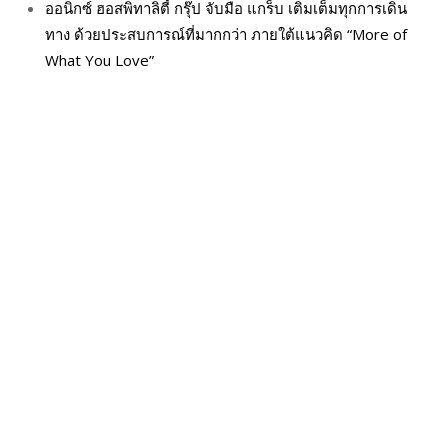
ออนิกซ์ ฮอสพิทาลิตี้ กรุ๊ป จับมือ แกร็บ เติมเต็มทุกการเดิน
ทาง ด้วยประสบการณ์ที่มากกว่า ภายใต้แนวคิด “More of
What You Love”
หมวดหมู่
BEAUTY & HEALTH
Beauty New
FASHION
Beauty Style
Food
Business
& Drink
INTERVIEW
Health
Innovation
NEWS
Intrend
LIFESTYLE
My​ Guest
Social
Runway
Travel & Leisure
REVIEW
Updates
Uncategorized
GLITZMAGAZINES.COM