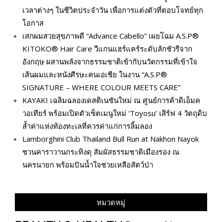
เวลาต่างๆ ในชีวิตประจำวัน เพื่อการแต่งตัวที่ตอบโจทย์ทุก
โอกาส
เสกผมสวยสุขภาพดี “Advance Cabello” เผยโฉม A.S.P®
KITOKO® Hair Care วีแกนแฮร์แคร์ระดับลักชัวรีจาก
อังกฤษ ผสานพลังจากธรรมชาติเข้ากับนวัตกรรมที่เข้าใจ
เส้นผมและหนังศีรษะคนเอเชีย ในงาน “A.S.P®
SIGNATURE – WHERE COLOUR MEETS CARE”
KAYAKI เฉลิมฉลองเดสติเนชันใหม่ ณ ศูนย์การค้าดิเอ็มค
วอเทียร์ พร้อมเปิดตัวเซ็ตเมนูใหม่ ‘Toyosu’ เสิร์ฟ 4 วัตถุดิบ
ล้ำค่าแห่งท้องทะเลที่ควรค่าแก่การลิ้มลอง
Lamborghini Club Thailand Bull Run at Nakhon Nayok
ชวนคาราวานกระทิงดุ สัมผัสธรรมชาติเมืองรอง ณ
นครนายก พร้อมปันน้ำใจช่วยเหลือสัตว์ป่า
หมวดหมู่