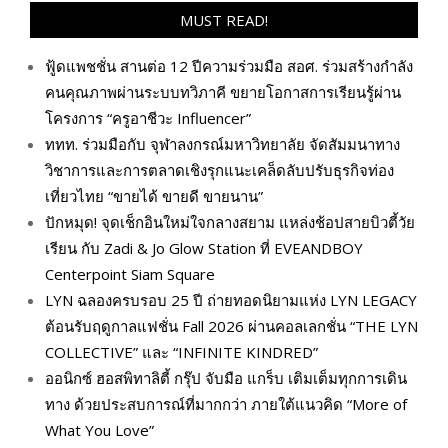
MUST READ!
ฟู้ดแพชชั่น สานต่อ 12 ปีความร่วมมือ สอศ. ร่วมสร้างกำลัง
คนคุณภาพผ่านระบบทวิภาคี ขยายโอกาสการเรียนรู้ผ่าน
โครงการ “ครูอาชีวะ Influencer”
ททท. ร่วมมือกับ จุฬาลงกรณ์มหาวิทยาลัย จัดสัมมนาทาง
วิชาการและการตลาดเชิงรุกแนะเคล็ดลับปรับธุรกิจท่อง
เที่ยวไทย “ขายได้ ขายดี ขายนาน”
ปักหมุด! จุดเช็กอินใหม่ใจกลางสยาม แหล่งช้อปสายบิวตี้วัย
เรียน กับ Zadi & Jo Glow Station ที่ EVEANDBOY
Centerpoint Siam Square
LYN ฉลองครบรอบ 25 ปี ถ่ายทอดนิยามแห่ง LYN LEGACY
ต้อนรับฤดูกาลแฟชั่น Fall 2026 ผ่านคอลเลกชั่น “THE LYN
COLLECTIVE” และ “INFINITE KINDRED”
ออนิกซ์ ฮอสพิทาลิตี้ กรุ๊ป จับมือ แกร็บ เติมเต็มทุกการเดิน
ทาง ด้วยประสบการณ์ที่มากกว่า ภายใต้แนวคิด “More of
What You Love”