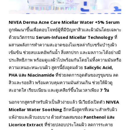
NIVEA Derma Acne Care Micellar Water +5% Serum
ถูกพัฒนาขึ้นเพื่อตอบโจทย์ผู้ที่มีปัญหาสิวและผิวมันโดยเฉพาะ
ด้วยนวัตกรรม
Serum-Infused Micellar Technology
ที่
ผสานพลังการทำความสะอาดของไมเซลล่ากับเซรั่มบำรุงผิว
เข้มข้น ช่วยลบเมคอัพกันน้ำ สิ่งสกปรก และมลภาวะได้อย่างมี
ประสิทธิภาพ พร้อมดูแลผิวไปพร้อมกันโดยไม่ทิ้งความมันหรือ
ความเหนอะหนะบนผิว สูตรนี้ยังอุดมด้วย
Salicylic Acid,
PHA และ Niacinamide
ที่ช่วยลดการอุดตันของรูขุมขน ลด
สิวและรอยสิว พร้อมควบคุมความมันส่วนเกิน ช่วยให้ผิวดู
สะอาดใส เรียบเนียน และดูเคลียร์ขึ้นในเวลาเพียง
7 วัน
นอกจากสูตรสำหรับผิวเป็นสิวง่ายแล้ว นีเวียยังเปิดตัว
NIVEA
Micellar Water Soothing
อีกหนึ่งสูตรที่เหมาะสำหรับผิว
แพ้ง่ายและผิวบอบบาง ด้วยส่วนผสมของ
Panthenol และ
Licorice Extract
ที่ช่วยปลอบประโลมผิว ลดการระคาย