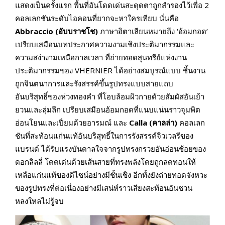
แสดงเป็นครั้งแรก พื้นที่อันโดดเด่นสะดุดตาถูกสำรองไว้เพื่อ 2
คอลเลกชันระดับไอคอนที่ยากจะหาใครเทียบ นั่นคือ
Abbraccio (อับบราชโช)
ภาษาอิตาเลียนหมายถึง ‘อ้อมกอด’
เปรียบเสมือนบทประกาศความงามเชิงประติมากรรมและ
ความสง่างามเหนือกาลเวลา ที่ถ่ายทอดสุนทรีย์แห่งงาน
ประติมากรรมของ VHERNIER ได้อย่างสมบูรณ์แบบ ชิ้นงาน
ถูกจินตนาการและรังสรรค์ขึ้นรูปทรงแบบสายแถบ
อันบริสุทธิ์ของห่วงทองคำ ที่โอบล้อมผิวกายด้วยสัมผัสอันเย้า
ยวนและลุ่มลึก เปรียบเสมือนอ้อมกอดที่แนบแน่นราวจุมพิต
อ่อนโยนและเปี่ยมด้วยอารมณ์ และ
Calla (คาลล่า)
คอลเลก
ชันที่สะท้อนแก่นแท้อันบริสุทธิ์ในการรังสรรค์จิวเวลรีของ
แบรนด์ ได้รับแรงบันดาลใจจากรูปทรงกรวยอันอ่อนช้อยของ
ดอกลิลลี่ โดดเด่นด้วยเส้นสายที่ทรงพลังโดยถูกลดทอนให้
เหลือแก่นแท้ของดีไซน์อย่างมีชั้นเชิง อีกทั้งยังถ่ายทอดจังหวะ
ของรูปทรงที่ต่อเนื่องอย่างมีเสน่ห์ราวเสียงสะท้อนอันชวน
หลงใหลไม่รู้จบ