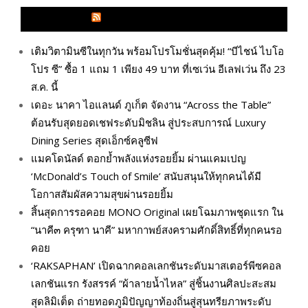
GLITZMAGAZINES.COM
เติมวิตามินซีในทุกวัน พร้อมโปรโมชั่นสุดคุ้ม! “บีไชน์ ไบโอ
โปร ซี” ซื้อ 1 แถม 1 เพียง 49 บาท ที่เซเว่น อีเลฟเว่น ถึง 23
ส.ค. นี้
เดอะ นาคา ไอแลนด์ ภูเก็ต จัดงาน “Across the Table”
ต้อนรับสุดยอดเชฟระดับมิชลิน สู่ประสบการณ์ Luxury
Dining Series สุดเอ็กซ์คลูซีฟ
แมคโดนัลด์ ตอกย้ำพลังแห่งรอยยิ้ม ผ่านแคมเปญ
‘McDonald’s Touch of Smile’ สนับสนุนให้ทุกคนได้มี
โอกาสสัมผัสความสุขผ่านรอยยิ้ม
สิ้นสุดการรอคอย MONO Original เผยโฉมภาพชุดแรก ใน
“นาคี๓ ครุฑา นาคี” มหากาพย์สงครามศักดิ์สิทธิ์ที่ทุกคนรอ
คอย
‘RAKSAPHAN’ เปิดฉากคอลเลกชันระดับมาสเตอร์พีซคอล
เลกชันแรก รังสรรค์ “ผ้าลายน้ำไหล” สู่ชิ้นงานศิลปะสะสม
สุดลิมิเต็ด ถ่ายทอดภูมิปัญญาท้องถิ่นสู่สุนทรียภาพระดับ