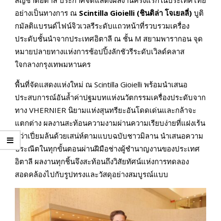
อย่างเป็นทางการ ณ
Scintilla Gioielli (ชินติล่า โจเยลลี่)
บูติ
กมัลติแบรนด์ไฟน์จิวเวลรีระดับแถวหน้าที่รวบรวมเครื่อง
ประดับชั้นนำจากประเทศอิตาลี ณ ชั้น M สยามพารากอน จุด
หมายปลายทางแห่งการช้อปปิ้งลักชัวรีระดับเวิลด์คลาส
ใจกลางกรุงเทพมหานคร
พื้นที่จัดแสดงแห่งใหม่ ณ Scintilla Gioielli พร้อมนำเสนอ
ประสบการณ์อันล้ำค่าปฐมบทแห่งนวัตกรรมเครื่องประดับจาก
ทาง VHERNIER นิยามแห่งสุนทรียะอันโดดเด่นและกล้าจะ
แตกต่าง ผลงานสะท้อนความงามผ่านความเรียบง่ายที่แฝงเร้น
ทว่าเปี่ยมล้นด้วยเสน่ห์ตามแบบฉบับชาวมิลาน นำเสนอความ
ประณีตในทุกขั้นตอนผ่านฝีมือช่างผู้ชำนาญงานของประเทศ
อิตาลี ผลงานทุกชิ้นจึงสะท้อนถึงวิสัยทัศน์แห่งการทดลอง
สอดคล้องไปกับรูปทรงและวัสดุอย่างสมบูรณ์แบบ