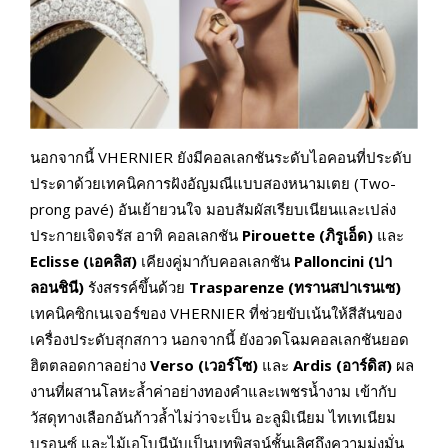
นอกจากนี้ VHERNIER ยังมีคอลเลกชันระดับไอคอนที่ประดับ
ประดาด้วยเทคนิคการฝังอัญมณีแบบสองหนามเตย (Two-
prong pavé) อันเย้ายวนใจ มอบสัมผัสเรียบเนียนและเปล่ง
ประกายเจิดจรัส อาทิ คอลเลกชัน
Pirouette (ภิรูเอ็ด)
และ
Eclisse (เอคลิส)
เคียงคู่มากับคอลเลกชัน
Palloncini (ปา
ลอนชินี)
รังสรรค์ขึ้นด้วย
Trasparenze (ทรานสปาเรนเซ)
เทคนิคซิกเนเจอร์ของ VHERNIER ที่ช่วยขับเน้นให้สีสันของ
เครื่องประดับสุกสกาว นอกจากนี้ ยังอวดโฉมคอลเลกชันยอด
ฮิตตลอดกาลอย่าง
Verso (เวอร์โซ)
และ
Ardis (อาร์ดิส)
ผล
งานที่ผสานโลหะล้ำค่าอย่างทองคำและเพชรน้ำงาม เข้ากับ
วัสดุทางเลือกอันก้าวล้ำไม่ว่าจะเป็น อะลูมิเนียม ไทเทเนียม
บรอนซ์ และไม้เอโบนีนับเป็นบทพิสูจน์ชั้นเลิศถึงความมุ่งมั่น