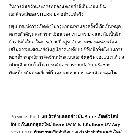
ในการค้นคว้าและการทดลอง ตอกย้ำดีเอ็นเออันเป็น
เอกลักษณ์ของ VHERNIER อย่างแท้จริง
ปฐมบทแห่งการเปิดตัวในกรุงเทพมหานครครั้งนี้ ถือเป็นหมุด
หมายสำคัญแห่งการมาเยือนของ VHERNIER และนับเป็นอีก
ก้าวอันยิ่งใหญ่ในการสยายปีกสู่ระดับสากลของเมซง พร้อม
เสริมความแข็งแกร่งในภูมิภาคเอเชียแปซิฟิกอีกทั้งยังเป็นการ
ตอกย้ำกลยุทธ์การจัดจำหน่ายแบบเอ็กซ์คลูซีฟของแบรนด์ มุ่ง
เน้นบูติกแบบโมโนแบรนด์และการร่วมมือกับเครือข่าย
พันธมิตรอันทรงเกียรติในหลากหลายมหานครทั่วทุกมุมโลก
2026-
03-
Previous Post:
เผยผิวท้าแดดอย่างมั่น Biore เปิดตัวไลน์
03
อัพ 2 กันแดดสูตรใหม่ Biore UV Mild และ Biore UV Airy
Next Post:
ท้าทายทุกขีดจำกัด! “Sukishi” นำทัพคนรุ่นใหม่