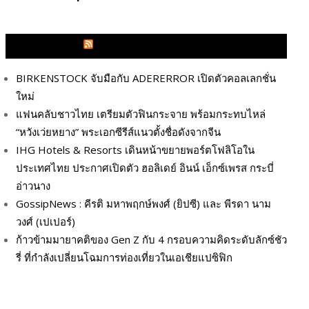
GLITZMAGAZINES.COM
BIRKENSTOCK จับมือกับ ADERERROR เปิดตัวคอลเลกชั่น
ใหม่
แฟนคลับชาวไทย เตรียมตัวฟินกระจาย พร้อมกระทบไหล่
“หวังเว่ยหยาง” พระเอกซีรีส์แนวตั้งชื่อดังจากจีน
IHG Hotels & Resorts เดินหน้าขยายพอร์ตโฟลิโอใน
ประเทศไทย ประกาศเปิดตัว ฮอลิเดย์ อินน์ เอ็กซ์เพรส กระบี่
อ่าวนาง
GossipNews : คีรติ มหาพฤกษ์พงศ์ (ยิปซี) และ พีรดา นาม
วงศ์ (เปเปอร์)
ก้าวข้ามมายาคติของ Gen Z กับ 4 กรอบความคิดระดับลักซ์ชัว
รี่ ที่กำลังเปลี่ยนโฉมการท่องเที่ยวในเอเชียแปซิฟิก