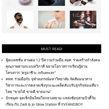
MUST READ!
ฟู้ดแพชชั่น สานต่อ 12 ปีความร่วมมือ สอศ. ร่วมสร้างกำลังคน
คุณภาพผ่านระบบทวิภาคี ขยายโอกาสการเรียนรู้ผ่าน
โครงการ “ครูอาชีวะ Influencer”
ททท. ร่วมมือกับ จุฬาลงกรณ์มหาวิทยาลัย จัดสัมมนาทาง
วิชาการและการตลาดเชิงรุกแนะเคล็ดลับปรับธุรกิจท่องเที่ยว
ไทย “ขายได้ ขายดี ขายนาน”
ปักหมุด! จุดเช็กอินใหม่ใจกลางสยาม แหล่งช้อปสายบิวตี้วัย
เรียน กับ Zadi & Jo Glow Station ที่ EVEANDBOY