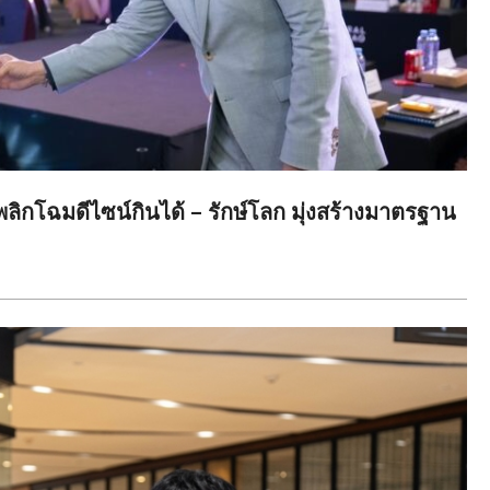
ลิกโฉมดีไซน์กินได้ – รักษ์โลก มุ่งสร้างมาตรฐาน