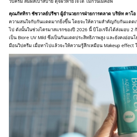
วิปครีม สัมผัสเบาสบาย ดุจผิวหายใจได้ ไม่กวนเมคอัพ
คุณภัททิรา ชัชวาลย์ปรีชา ผู้อำนวยการฝ่ายการตลาด บริษัท คาโอ
ความสนใจกับกันแดดมากยิ่งขึ้น โดยจะให้ความสำคัญกับกันแดดเนื้อ
ไป ดังนั้นในช่วงไตรมาสแรกของปี 2026 นี้ บิโอเรจึงได้ส่งมอบ 
เป็น Biore UV Mild ซึ่งเป็นกันแดดประสิทธิภาพสูง และยังคงอ่อนโย
มือนวิปครีม เมื่อทาไปแล้วจะให้ความรู้สึกเหมือน Makeup effect 