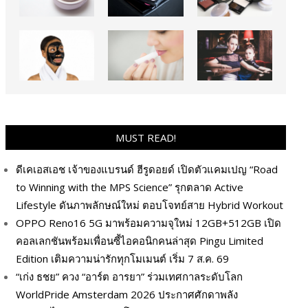
MUST READ!
ดีเคเอสเอช เจ้าของแบรนด์ ฮีรูดอยด์ เปิดตัวแคมเปญ “Road
to Winning with the MPS Science” รุกตลาด Active
Lifestyle ดันภาพลักษณ์ใหม่ ตอบโจทย์สาย Hybrid Workout
OPPO Reno16 5G มาพร้อมความจุใหม่ 12GB+512GB เปิด
คอลเลกชันพร้อมเพื่อนซี้ไอคอนิกคนล่าสุด Pingu Limited
Edition เติมความน่ารักทุกโมเมนต์ เริ่ม 7 ส.ค. 69
“เก่ง ธชย” ควง “อาร์ต อารยา” ร่วมเทศกาลระดับโลก
WorldPride Amsterdam 2026 ประกาศศักดาพลัง