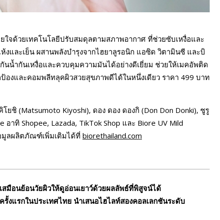
้หายใจด้วยเทคโนโลยีปรับสมดุลตามสภาพอากาศ ที่ช่วยซับเหงื่อและ
แห้งและเย็น ผสานพลังบำรุงจากไฮยาลูรอนิก แอซิด วิตามินซี และบิ
นน้ำกันเหงื่อและควบคุมความมันได้อย่างดีเยี่ยม ช่วยให้เมคอัพติด
ป้องและคอมพลีทลุคผิวสวยสุขภาพดีได้ในหนึ่งเดียว ราคา 499 บาท
โยชิ (Matsumoto Kiyoshi), ดอง ดอง ดองกิ (Don Don Donki), ซูรู
 อาทิ Shopee, Lazada, TikTok Shop และ Biore UV Mild
ูลผลิตภัณฑ์เพิ่มเติมได้ที่
biorethailand.com
อนย้อนวัยผิวให้ดูอ่อนเยาว์ด้วยผลลัพธ์ที่พิสูจน์ได้
ดตัวครั้งแรกในประเทศไทย นำเสนอไฮไลท์สองคอลเลกชันระดับ