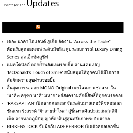
Updates
Uncategorized
GLITZMAGAZINES.COM
เดอะ นาคา ไอแลนด์ ภูเก็ต จัดงาน “Across the Table”
ต้อนรับสุดยอดเชฟระดับมิชลิน สู่ประสบการณ์ Luxury Dining
Series สุดเอ็กซ์คลูซีฟ
แมคโดนัลด์ ตอกย้ำพลังแห่งรอยยิ้ม ผ่านแคมเปญ
‘McDonald’s Touch of Smile’ สนับสนุนให้ทุกคนได้มีโอกาส
สัมผัสความสุขผ่านรอยยิ้ม
สิ้นสุดการรอคอย MONO Original เผยโฉมภาพชุดแรก ใน
“นาคี๓ ครุฑา นาคี” มหากาพย์สงครามศักดิ์สิทธิ์ที่ทุกคนรอคอย
‘RAKSAPHAN’ เปิดฉากคอลเลกชันระดับมาสเตอร์พีซคอลเลก
ชันแรก รังสรรค์ “ผ้าลายน้ำไหล” สู่ชิ้นงานศิลปะสะสมสุดลิมิ
เต็ด ถ่ายทอดภูมิปัญญาท้องถิ่นสู่สุนทรียภาพระดับสากล
BIRKENSTOCK จับมือกับ ADERERROR เปิดตัวคอลเลกชั่น