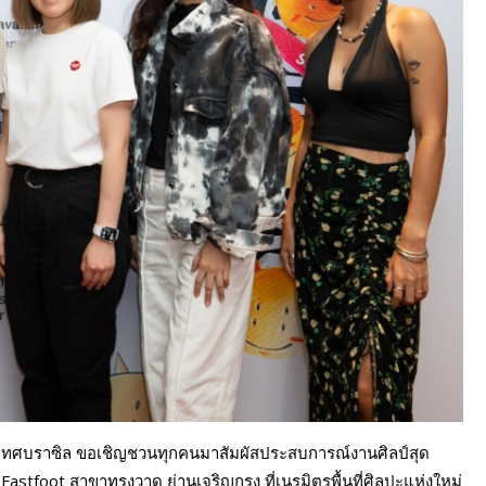
ทศบราซิล ขอเชิญชวนทุกคนมาสัมผัสประสบการณ์งานศิลป์สุด
 Fastfoot สาขาทรงวาด ย่านเจริญกรุง ที่เนรมิตรพื้นที่ศิลปะแห่งใหม่