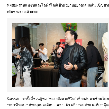
ที่ผสมผสานแฟชั่นและไลฟ์สไตล์เข้าด้วยกันอย่างกลมกลืน เชิญชว
เดิมของรองเท้าแตะ
นิทรรศการครั้งนี้ชวนผู้ชม “ชะลอจังหวะชีวิต” เพื่อกลับมาเชื่อมโยง
“รองเท้าแตะ” ด้วยมุมมองศิลปะเฉพาะตัว พลิกรองเท้าแตะที่เรา