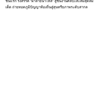
ชันแรก รังสรรค์ “ผ้าลายน้ำไหล” สู่ชิ้นงานศิลปะสะสมสุดลิมิ
เต็ด ถ่ายทอดภูมิปัญญาท้องถิ่นสู่สุนทรียภาพระดับสากล