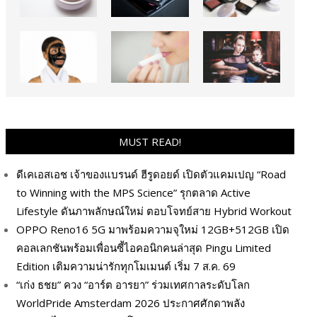
MUST READ!
ดีเคเอสเอช เจ้าของแบรนด์ ฮีรูดอยด์ เปิดตัวแคมเปญ “Road
to Winning with the MPS Science” รุกตลาด Active
Lifestyle ดันภาพลักษณ์ใหม่ ตอบโจทย์สาย Hybrid Workout
OPPO Reno16 5G มาพร้อมความจุใหม่ 12GB+512GB เปิด
คอลเลกชันพร้อมเพื่อนซี้ไอคอนิกคนล่าสุด Pingu Limited
Edition เติมความน่ารักทุกโมเมนต์ เริ่ม 7 ส.ค. 69
“เก่ง ธชย” ควง “อาร์ต อารยา” ร่วมเทศกาลระดับโลก
WorldPride Amsterdam 2026 ประกาศศักดาพลัง