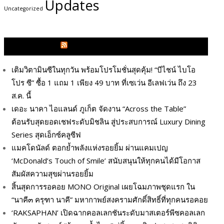
Updates
Uncategorized
GLITZMAGAZINES.COM
เติมวิตามินซีในทุกวัน พร้อมโปรโมชั่นสุดคุ้ม! “บีไชน์ ไบโอ
โปร ซี” ซื้อ 1 แถม 1 เพียง 49 บาท ที่เซเว่น อีเลฟเว่น ถึง 23
ส.ค. นี้
เดอะ นาคา ไอแลนด์ ภูเก็ต จัดงาน “Across the Table”
ต้อนรับสุดยอดเชฟระดับมิชลิน สู่ประสบการณ์ Luxury Dining
Series สุดเอ็กซ์คลูซีฟ
แมคโดนัลด์ ตอกย้ำพลังแห่งรอยยิ้ม ผ่านแคมเปญ
‘McDonald’s Touch of Smile’ สนับสนุนให้ทุกคนได้มีโอกาส
สัมผัสความสุขผ่านรอยยิ้ม
สิ้นสุดการรอคอย MONO Original เผยโฉมภาพชุดแรก ใน
“นาคี๓ ครุฑา นาคี” มหากาพย์สงครามศักดิ์สิทธิ์ที่ทุกคนรอคอย
‘RAKSAPHAN’ เปิดฉากคอลเลกชันระดับมาสเตอร์พีซคอลเลก