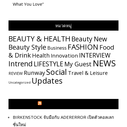
What You Love”
หมวดหมู่
BEAUTY & HEALTH
Beauty New
FASHION
Beauty Style
Food
Business
& Drink
INTERVIEW
Health
Innovation
NEWS
Intrend
LIFESTYLE
My​ Guest
Social
Runway
Travel & Leisure
REVIEW
Updates
Uncategorized
GLITZMAGAZINES.COM
BIRKENSTOCK จับมือกับ ADERERROR เปิดตัวคอลเลก
ชั่นใหม่