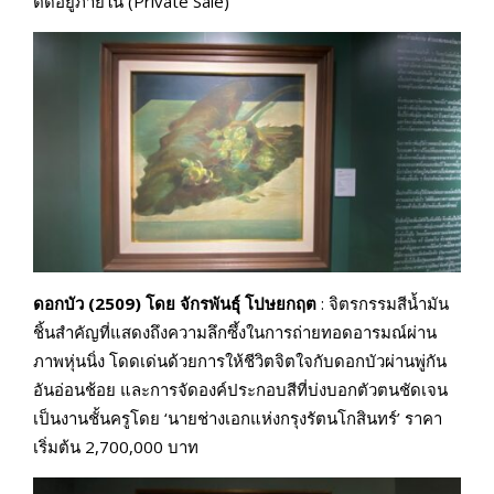
ติดอยู่ภายใน (Private Sale)
ดอกบัว (2509) โดย จักรพันธุ์ โปษยกฤต
: จิตรกรรมสีน้ำมัน
ชิ้นสำคัญที่แสดงถึงความลึกซึ้งในการถ่ายทอดอารมณ์ผ่าน
ภาพหุ่นนิ่ง โดดเด่นด้วยการให้ชีวิตจิตใจกับดอกบัวผ่านพู่กัน
อันอ่อนช้อย และการจัดองค์ประกอบสีที่บ่งบอกตัวตนชัดเจน
เป็นงานชั้นครูโดย ‘นายช่างเอกแห่งกรุงรัตนโกสินทร์’ ราคา
เริ่มต้น 2,700,000 บาท