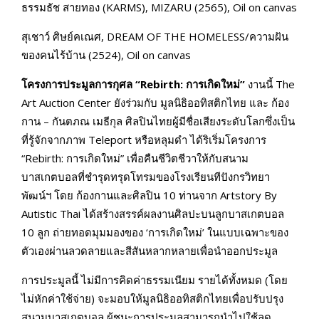
ธรรมธัช สายทอง (KARMS), MIZARU (2565), Oil on canvas
สุเชาว์ ศิษย์คเณศ, DREAM OF THE HOMELESS/ความฝัน
ของคนไร้บ้าน (2524), Oil on canvas
โครงการประมูลการกุศล “Rebirth: การเกิดใหม่”
งานนี้ The
Art Auction Center ยังร่วมกับ มูลนิธิออทิสติกไทย และ ก้อง
กาน – กันตภณ เมธีกุล ศิลปินไทยผู้มีชื่อเสียงระดับโลกซึ่งเป็น
ที่รู้จักจากภาพ Teleport หรือหลุมดำ ได้ริเริ่มโครงการ
“Rebirth: การเกิดใหม่” เพื่อคืนชีวิตชีวาให้กับสนาม
บาสเกตบอลที่ชำรุดทรุดโทรมของโรงเรียนทีปังกรวิทยา
พัฒน์ฯ โดย ก้องกานและศิลปิน 10 ท่านจาก Artstory By
Autistic Thai ได้สร้างสรรค์ผลงานศิลปะบนลูกบาสเกตบอล
10 ลูก ถ่ายทอดมุมมองของ ‘การเกิดใหม่’ ในแบบเฉพาะของ
ตัวเองผ่านลวดลายและสีสันหลากหลายเพื่อนำออกประมูล
การประมูลนี้ ไม่มีการคิดค่าธรรมเนียม รายได้ทั้งหมด (โดย
ไม่หักค่าใช้จ่าย) จะมอบให้มูลนิธิออทิสติกไทยเพื่อปรับปรุง
สนามบาสเกตบอล ผู้ชนะการประมูลสามารถนำไปใช้ลด