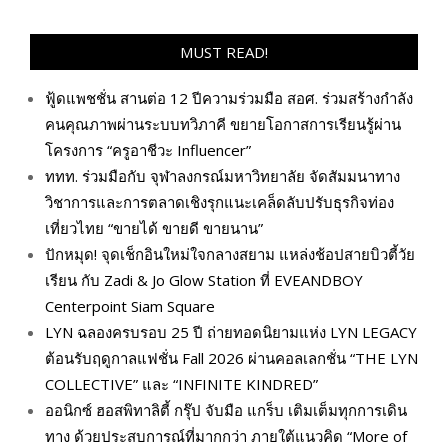
MUST READ!
ฟู้ดแพชชั่น สานต่อ 12 ปีความร่วมมือ สอศ. ร่วมสร้างกำลัง
คนคุณภาพผ่านระบบทวิภาคี ขยายโอกาสการเรียนรู้ผ่าน
โครงการ “ครูอาชีวะ Influencer”
ททท. ร่วมมือกับ จุฬาลงกรณ์มหาวิทยาลัย จัดสัมมนาทาง
วิชาการและการตลาดเชิงรุกแนะเคล็ดลับปรับธุรกิจท่อง
เที่ยวไทย “ขายได้ ขายดี ขายนาน”
ปักหมุด! จุดเช็กอินใหม่ใจกลางสยาม แหล่งช้อปสายบิวตี้วัย
เรียน กับ Zadi & Jo Glow Station ที่ EVEANDBOY
Centerpoint Siam Square
LYN ฉลองครบรอบ 25 ปี ถ่ายทอดนิยามแห่ง LYN LEGACY
ต้อนรับฤดูกาลแฟชั่น Fall 2026 ผ่านคอลเลกชั่น “THE LYN
COLLECTIVE” และ “INFINITE KINDRED”
ออนิกซ์ ฮอสพิทาลิตี้ กรุ๊ป จับมือ แกร็บ เติมเต็มทุกการเดิน
ทาง ด้วยประสบการณ์ที่มากกว่า ภายใต้แนวคิด “More of