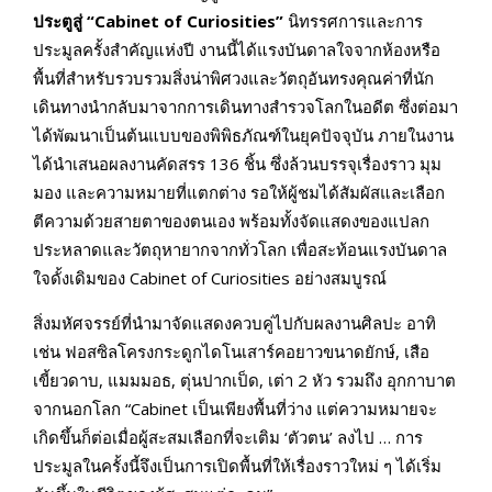
ประตูสู่ “Cabinet of Curiosities”
นิทรรศการและการ
ประมูลครั้งสำคัญแห่งปี งานนี้ได้แรงบันดาลใจจากห้องหรือ
พื้นที่สำหรับรวบรวมสิ่งน่าพิศวงและวัตถุอันทรงคุณค่าที่นัก
เดินทางนำกลับมาจากการเดินทางสำรวจโลกในอดีต ซึ่งต่อมา
ได้พัฒนาเป็นต้นแบบของพิพิธภัณฑ์ในยุคปัจจุบัน ภายในงาน
ได้นำเสนอผลงานคัดสรร 136 ชิ้น ซึ่งล้วนบรรจุเรื่องราว มุม
มอง และความหมายที่แตกต่าง รอให้ผู้ชมได้สัมผัสและเลือก
ตีความด้วยสายตาของตนเอง พร้อมทั้งจัดแสดงของแปลก
ประหลาดและวัตถุหายากจากทั่วโลก เพื่อสะท้อนแรงบันดาล
ใจดั้งเดิมของ Cabinet of Curiosities อย่างสมบูรณ์
สิ่งมหัศจรรย์ที่นำมาจัดแสดงควบคู่ไปกับผลงานศิลปะ อาทิ
เช่น ฟอสซิลโครงกระดูกไดโนเสาร์คอยาวขนาดยักษ์, เสือ
เขี้ยวดาบ, แมมมอธ, ตุ่นปากเป็ด, เต่า 2 หัว รวมถึง อุกกาบาต
จากนอกโลก “Cabinet เป็นเพียงพื้นที่ว่าง แต่ความหมายจะ
เกิดขึ้นก็ต่อเมื่อผู้สะสมเลือกที่จะเติม ‘ตัวตน’ ลงไป … การ
ประมูลในครั้งนี้จึงเป็นการเปิดพื้นที่ให้เรื่องราวใหม่ ๆ ได้เริ่ม