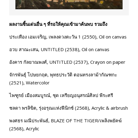
ผลงานชิ้นเด่นอื่น ๆ ที่รอให้คุณเข้ามาค้นพบ รวมถึง
ประเทือง เอมเจริญ, เพลงดวงตะวัน 1 (2550), Oil on canvas
อวบ สาณะเสน, UNTITLED (2538), Oil on canvas
อังคาร กัลยาณพงศ์, UNTITLED (2537), Crayon on paper
จักรพันธุ์ โปษยกฤต, พุทธประวัติ ตอนทรงลาม้ากัณฑกะ
(2521), Watercolor
ไพฑูรย์ เมืองสมบูรณ์, ชุด เหรียญอนุสรณ์ศิลป พีระศรี
ชลดา พรลิขิต, รุ่งอรุณแห่งฟีนิกซ์ (2568), Acrylic & airbrush
พงศธร มณีประพันธ์, BLAZE OF THE TIGER/เพลิงพยัคฆ์
(2568), Acrylic