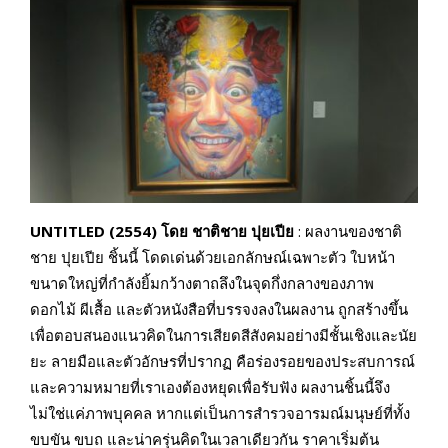
UNTITLED (2554) โดย ชาติชาย ปุยเปีย
: ผลงานของชาติ
ชาย ปุยเปีย ชิ้นนี้ โดดเด่นด้วยเอกลักษณ์เฉพาะตัว ใบหน้า
ขนาดใหญ่ที่กำลังยิ้มกว้างตาถลึงในจุดกึ่งกลางของภาพ
ดอกไม้ ผีเสื้อ และตัวหนังสือที่บรรจงลงในผลงาน ถูกสร้างขึ้น
เพื่อตอบสนองแนวคิดในการเสียดสีสังคมอย่างมีชั้นเชิงและนัย
ยะ ลายมือและตัวอักษรที่ปรากฏ คือร่องรอยของประสบการณ์
และความหมายที่เราเองต้องหยุดเพื่อรับฟัง ผลงานชิ้นนี้จึง
ไม่ใช่แค่ภาพบุคคล หากแต่เป็นการสำรวจอารมณ์มนุษย์ที่ทั้ง
ขบขัน ขบถ และน่าครุ่นคิดในเวลาเดียวกัน ราคาเริ่มต้น