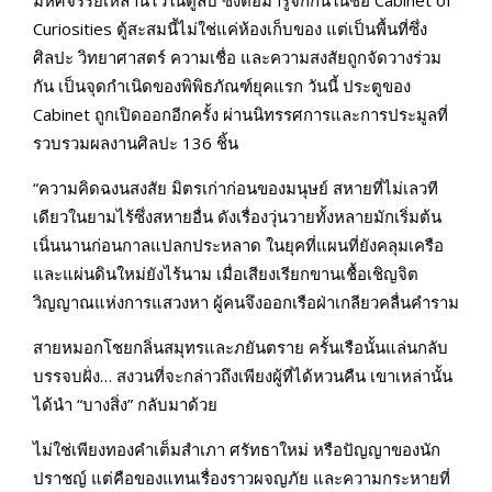
Curiosities ตู้สะสมนี้ไม่ใช่แค่ห้องเก็บของ แต่เป็นพื้นที่ซึ่ง
ศิลปะ วิทยาศาสตร์ ความเชื่อ และความสงสัยถูกจัดวางร่วม
กัน เป็นจุดกำเนิดของพิพิธภัณฑ์ยุคแรก วันนี้ ประตูของ
Cabinet ถูกเปิดออกอีกครั้ง ผ่านนิทรรศการและการประมูลที่
รวบรวมผลงานศิลปะ 136 ชิ้น
“ความคิดฉงนสงสัย มิตรเก่าก่อนของมนุษย์ สหายที่ไม่เลวที
เดียวในยามไร้ซึ่งสหายอื่น ดังเรื่องวุ่นวายทั้งหลายมักเริ่มต้น
เนิ่นนานก่อนกาลแปลกประหลาด ในยุคที่แผนที่ยังคลุมเครือ
และแผ่นดินใหม่ยังไร้นาม เมื่อเสียงเรียกขานเชื้อเชิญจิต
วิญญาณแห่งการแสวงหา ผู้คนจึงออกเรือฝ่าเกลียวคลื่นคำราม
สายหมอกโชยกลิ่นสมุทรและภยันตราย ครั้นเรือนั้นแล่นกลับ
บรรจบฝั่ง… สงวนที่จะกล่าวถึงเพียงผู้ที่ได้หวนคืน เขาเหล่านั้น
ได้นำ “บางสิ่ง” กลับมาด้วย
ไม่ใช่เพียงทองคำเต็มสำเภา ศรัทธาใหม่ หรือปัญญาของนัก
ปราชญ์ แต่คือของแทนเรื่องราวผจญภัย และความกระหายที่