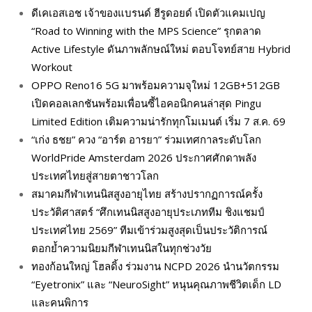
ดีเคเอสเอช เจ้าของแบรนด์ ฮีรูดอยด์ เปิดตัวแคมเปญ
“Road to Winning with the MPS Science” รุกตลาด
Active Lifestyle ดันภาพลักษณ์ใหม่ ตอบโจทย์สาย Hybrid
Workout
OPPO Reno16 5G มาพร้อมความจุใหม่ 12GB+512GB
เปิดคอลเลกชันพร้อมเพื่อนซี้ไอคอนิกคนล่าสุด Pingu
Limited Edition เติมความน่ารักทุกโมเมนต์ เริ่ม 7 ส.ค. 69
“เก่ง ธชย” ควง “อาร์ต อารยา” ร่วมเทศกาลระดับโลก
WorldPride Amsterdam 2026 ประกาศศักดาพลัง
ประเทศไทยสู่สายตาชาวโลก
สมาคมกีฬาเทนนิสสูงอายุไทย สร้างปรากฏการณ์ครั้ง
ประวัติศาสตร์ “ศึกเทนนิสสูงอายุประเภททีม ชิงแชมป์
ประเทศไทย 2569” ทีมเข้าร่วมสูงสุดเป็นประวัติการณ์
ตอกย้ำความนิยมกีฬาเทนนิสในทุกช่วงวัย
ทองก้อนใหญ่ โฮลดิ้ง ร่วมงาน NCPD 2026 นำนวัตกรรม
“Eyetronix” และ “NeuroSight” หนุนคุณภาพชีวิตเด็ก LD
และคนพิการ