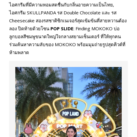
ไอศกรีมที่มีความหอมสดชื่นกับกลิ่นอายความเป็นไทย,
ไอศกรีม SKULLPANDA รส Double Chocolate และ รส
Cheesecake สองรสชาติซิกเนเจอร์สุดเข้มข้นที่สายหวานต้อง
ลอง ปิดท้ายด้วยโซน
POP SLIDE
: Finding MOKOKO บ่อ
ลูกบอลสีชมพูขนาดใหญ่ใจกลางสยามเซ็นเตอร์ ที่ให้ทุกคน
ร่วมค้นหาความลับของ MOKOKO พร้อมมุมถ่ายรูปสุดคิวต์ที่
ห้ามพลาด