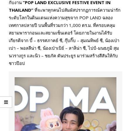
กับงาน
“
POP LAND EXCLUSIVE FESTIVE EVENT IN
THAILAND”
ที่จะพาทุกคนไปสัมผัสปรากฏการณ์ความน่ารัก
ระดับโลกในดินแดนแห่งความสุขจาก POP LAND ฉลอง
เทศกาลปลายปี บนพื้นที่รวมกว่า 1,000 ตร.ม. ที่ครอบคลุม
สยามพารากอนและสยามเซ็นเตอร์ โดยภายในงานได้รับ
เกียรติจาก บี้ – ธรรศภาคย์ ชี, กุ๊บกิ๊บ – สุมณทิพย์ ชี, น้องเป่า
เปา – พอลลีน่า ชี, น้องเป่าเป้ย์ – ลาลิน่า ชี, ไปป์-มนธภูมิ สุม
นวรางกูร และนิว – ชยภัค ตันประยูร มาร่วมสร้างสีสันให้กับ
ชาวป๊อป