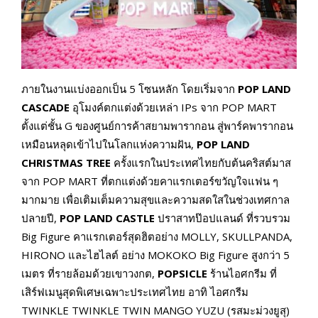
ภายในงานแบ่งออกเป็น 5 โซนหลัก โดยเริ่มจาก
POP LAND
CASCADE
อุโมงค์ตกแต่งด้วยเหล่า IPs จาก POP MART
ตั้งแต่ชั้น G ของศูนย์การค้าสยามพารากอน สู่พาร์คพารากอน
เหมือนหลุดเข้าไปในโลกแห่งความฝัน,
POP LAND
CHRISTMAS TREE
ครั้งแรกในประเทศไทยกับต้นคริสต์มาส
จาก POP MART ที่ตกแต่งด้วยคาแรกเตอร์ขวัญใจแฟน ๆ
มากมาย เพื่อเติมเต็มความสุขและความสดใสในช่วงเทศกาล
ปลายปี,
POP LAND CASTLE
ปราสาทป๊อปแลนด์ ที่รวบรวม
Big Figure คาแรกเตอร์สุดฮิตอย่าง MOLLY, SKULLPANDA,
HIRONO และไฮไลต์ อย่าง MOKOKO Big Figure สูงกว่า 5
เมตร ที่รายล้อมด้วยเขาวงกต,
POPSICLE
ร้านไอศกรีม ที่
เสิร์ฟเมนูสุดพิเศษเฉพาะประเทศไทย อาทิ ไอศกรีม
TWINKLE TWINKLE TWIN MANGO YUZU (รสมะม่วงยูสุ)