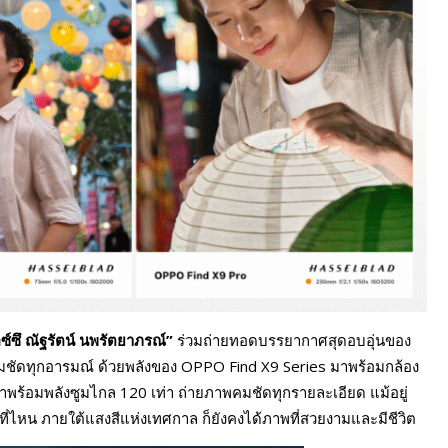
ซ์ซึ ณัฐรัตน์ นพรัตยาภรณ์”
ร่วมถ่ายทอดบรรยากาศสุดอบอุ่นของ
่คมชัดทุกอารมณ์ ด้วยพลังของ OPPO Find X9 Series มาพร้อมกล้อง
ร้อมพลังซูมไกล 120 เท่า ถ่ายภาพคมชัดทุกรายละเอียด แม้อยู่
่ที่ไหน ภายใต้แสงสีแห่งเทศกาล ก็ยังคงได้ภาพที่สวยงามและมีชีวิต