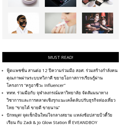
MUST READ!
ฟู้ดแพชชั่น สานต่อ 12 ปีความร่วมมือ สอศ. ร่วมสร้างกำลังคน
คุณภาพผ่านระบบทวิภาคี ขยายโอกาสการเรียนรู้ผ่าน
โครงการ “ครูอาชีวะ Influencer”
ททท. ร่วมมือกับ จุฬาลงกรณ์มหาวิทยาลัย จัดสัมมนาทาง
วิชาการและการตลาดเชิงรุกแนะเคล็ดลับปรับธุรกิจท่องเที่ยว
ไทย “ขายได้ ขายดี ขายนาน”
ปักหมุด! จุดเช็กอินใหม่ใจกลางสยาม แหล่งช้อปสายบิวตี้วัย
เรียน กับ Zadi & Jo Glow Station ที่ EVEANDBOY