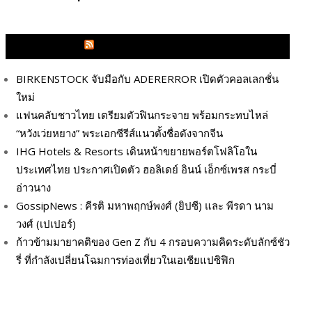
GLITZMAGAZINES.COM
BIRKENSTOCK จับมือกับ ADERERROR เปิดตัวคอลเลกชั่น
ใหม่
แฟนคลับชาวไทย เตรียมตัวฟินกระจาย พร้อมกระทบไหล่
“หวังเว่ยหยาง” พระเอกซีรีส์แนวตั้งชื่อดังจากจีน
IHG Hotels & Resorts เดินหน้าขยายพอร์ตโฟลิโอใน
ประเทศไทย ประกาศเปิดตัว ฮอลิเดย์ อินน์ เอ็กซ์เพรส กระบี่
อ่าวนาง
GossipNews : คีรติ มหาพฤกษ์พงศ์ (ยิปซี) และ พีรดา นาม
วงศ์ (เปเปอร์)
ก้าวข้ามมายาคติของ Gen Z กับ 4 กรอบความคิดระดับลักซ์ชัว
รี่ ที่กำลังเปลี่ยนโฉมการท่องเที่ยวในเอเชียแปซิฟิก