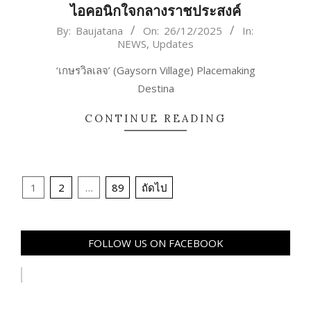
ไอคอนิกใจกลางราชประสงค์
2025-
By:
Baujatana
On:
26/12/2025
In:
NEWS
,
Updates
12-
26
‘เกษรวิลเลจ’ (Gaysorn Village) Placemaking
Destina
CONTINUE READING
Posts
1
2
…
89
ถัดไป
pagination
FOLLOW US ON FACEBOOK