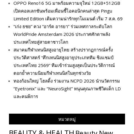
OPPO Reno16 5G มาพร้อมความจุใหม่ 12GB+512GB
เปิดคอลเลกชันพร้อมเพื่อนซี้ไอคอนิกคนล่าสุด Pingu
Limited Edition เติมความน่ารักทุกโมเมนต์ เริ่ม 7 ส.ค. 69
“เก่ง ธชย” ควง “อาร์ต อารยา” ร่วมเทศกาลระดับโลก
WorldPride Amsterdam 2026 ประกาศศักดาพลัง
ประเทศไทยสู่สายตาชาวโลก
สมาคมกีฬาเทนนิสสูงอายุไทย สร้างปรากฏการณ์ครั้ง
ประวัติศาสตร์ “ศึกเทนนิสสูงอายุประเภททีม ชิงแชมป์
ประเทศไทย 2569” ทีมเข้าร่วมสูงสุดเป็นประวัติการณ์
ตอกย้ำความนิยมกีฬาเทนนิสในทุกช่วงวัย
ทองก้อนใหญ่ โฮลดิ้ง ร่วมงาน NCPD 2026 นำนวัตกรรม
“Eyetronix” และ “NeuroSight” หนุนคุณภาพชีวิตเด็ก LD
และคนพิการ
หมวดหมู่
BEAUTY & HEALTH
Beauty New