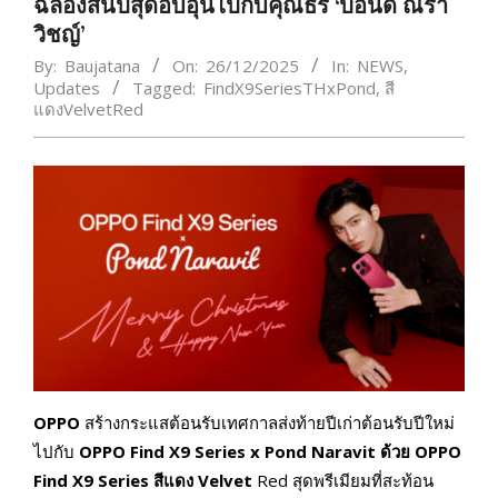
ฉลองสิ้นปีสุดอบอุ่นไปกับคุณธีร์ ‘ปอนด์ ณรา
วิชญ์’
By:
Baujatana
On:
26/12/2025
In:
NEWS
,
Updates
Tagged:
FindX9SeriesTHxPond
,
สี
แดงVelvetRed
OPPO
สร้างกระแสต้อนรับเทศกาลส่งท้ายปีเก่าต้อนรับปีใหม่
ไปกับ
OPPO Find X9 Series x Pond Naravit ด้วย OPPO
Find X9 Series สีแดง Velvet
Red สุดพรีเมียมที่สะท้อน