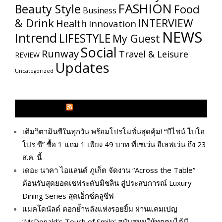
FASHION
Beauty Style
Food
Business
& Drink
INTERVIEW
Health
Innovation
NEWS
Intrend
LIFESTYLE
My​ Guest
Social
Runway
Travel & Leisure
REVIEW
Updates
Uncategorized
GLITZMAGAZINES.COM
เติมวิตามินซีในทุกวัน พร้อมโปรโมชั่นสุดคุ้ม! “บีไชน์ ไบโอ
โปร ซี” ซื้อ 1 แถม 1 เพียง 49 บาท ที่เซเว่น อีเลฟเว่น ถึง 23
ส.ค. นี้
เดอะ นาคา ไอแลนด์ ภูเก็ต จัดงาน “Across the Table”
ต้อนรับสุดยอดเชฟระดับมิชลิน สู่ประสบการณ์ Luxury
Dining Series สุดเอ็กซ์คลูซีฟ
แมคโดนัลด์ ตอกย้ำพลังแห่งรอยยิ้ม ผ่านแคมเปญ
‘McDonald’s Touch of Smile’ สนับสนุนให้ทุกคนได้มี