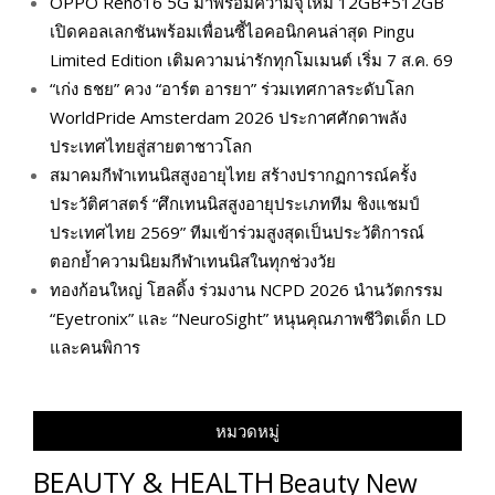
OPPO Reno16 5G มาพร้อมความจุใหม่ 12GB+512GB
เปิดคอลเลกชันพร้อมเพื่อนซี้ไอคอนิกคนล่าสุด Pingu
Limited Edition เติมความน่ารักทุกโมเมนต์ เริ่ม 7 ส.ค. 69
“เก่ง ธชย” ควง “อาร์ต อารยา” ร่วมเทศกาลระดับโลก
WorldPride Amsterdam 2026 ประกาศศักดาพลัง
ประเทศไทยสู่สายตาชาวโลก
สมาคมกีฬาเทนนิสสูงอายุไทย สร้างปรากฏการณ์ครั้ง
ประวัติศาสตร์ “ศึกเทนนิสสูงอายุประเภททีม ชิงแชมป์
ประเทศไทย 2569” ทีมเข้าร่วมสูงสุดเป็นประวัติการณ์
ตอกย้ำความนิยมกีฬาเทนนิสในทุกช่วงวัย
ทองก้อนใหญ่ โฮลดิ้ง ร่วมงาน NCPD 2026 นำนวัตกรรม
“Eyetronix” และ “NeuroSight” หนุนคุณภาพชีวิตเด็ก LD
และคนพิการ
หมวดหมู่
BEAUTY & HEALTH
Beauty New