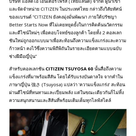
บริษัท แอลดีไอ เอ็นเตอร์ไพรส์ (ไทยแลนด์) จำกัด ผู้นำเข้า
และจัดจำหน่าย CITIZEN ในประเทศไทย กล่าวถึงวิสัยทัศน์
ของแบรนด์ “CITIZEN ยังคงมุ่งมั่นพัฒนา ภายใต้ปรัชญา
Better Starts Now ที่ไม่เคยหยุดยั้งในการคิดค้นนวัตกรรม
และดีไซน์ใหม่ๆ เพื่อตอบโจทย์ของลูกค้า โดยทั้ง 2 คอลเลก
ชันใหม่ถูกออกแบบมาเพื่อสะท้อนถึงความแข็งแกร่งและความ
ก้าวหน้า คงไว้ซึ่งความพิถีพิถันในรายละเอียดตามแบบฉบับ
ช่างฝีมือญี่ปุ่น”
สำหรับคอลเลกชัน
CITIZEN TSUYOSA 60
นั้นสื่อถึงความ
แข็งแกร่งที่มาพร้อมสีสัน โดยได้รับแรงบันดาลใจ จากคำใน
ภาษาญี่ปุ่น 強さ (Tsuyosa) แปลว่า ‘ความแข็งแกร่ง’ สะท้อน
ผ่านดีไซน์ที่ทนทานและเปี่ยมพลัง แต่ในขณะเดียวกันก็ไม่ทิ้ง
ความสนุกสนานและสีสันที่พร้อมเติมเต็มทุกไลฟ์สไตล์