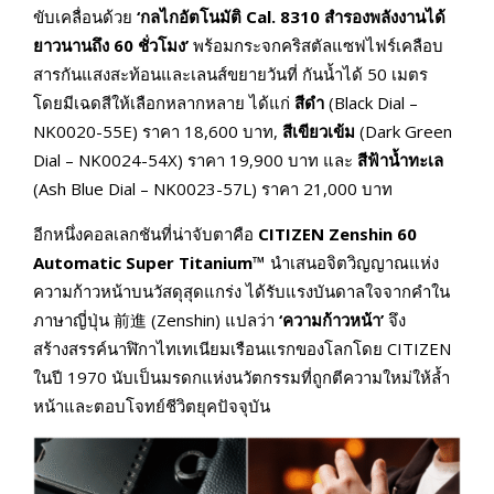
ขับเคลื่อนด้วย
‘กลไกอัตโนมัติ Cal. 8310 สำรองพลังงานได้
ยาวนานถึง 60 ชั่วโมง’
พร้อมกระจกคริสตัลแซฟไฟร์เคลือบ
สารกันแสงสะท้อนและเลนส์ขยายวันที่ กันน้ำได้ 50 เมตร
โดยมีเฉดสีให้เลือกหลากหลาย ได้แก่
สีดำ
(Black Dial –
NK0020-55E) ราคา 18,600 บาท,
สีเขียวเข้ม
(Dark Green
Dial – NK0024-54X) ราคา 19,900 บาท และ
สีฟ้าน้ำทะเล
(Ash Blue Dial – NK0023-57L) ราคา 21,000 บาท
อีกหนึ่งคอลเลกชันที่น่าจับตาคือ
CITIZEN Zenshin 60
Automatic Super Titanium™
นำเสนอจิตวิญญาณแห่ง
ความก้าวหน้าบนวัสดุสุดแกร่ง ได้รับแรงบันดาลใจจากคำใน
ภาษาญี่ปุ่น 前進 (Zenshin) แปลว่า
‘ความก้าวหน้า’
จึง
สร้างสรรค์นาฬิกาไทเทเนียมเรือนแรกของโลกโดย CITIZEN
ในปี 1970 นับเป็นมรดกแห่งนวัตกรรมที่ถูกตีความใหม่ให้ล้ำ
หน้าและตอบโจทย์ชีวิตยุคปัจจุบัน