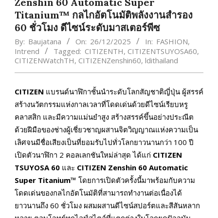
Zenshin 60 Automatic Super
Titanium™ กลไกอัตโนมัติพลังงานสำรอง
60 ชั่วโมง ดีไซน์ระดับมาสเตอร์พีซ
By:
Baujatana
On:
26/12/2025
In:
FASHION
,
Intrend
Tagged:
CITIZENTH
,
CITIZENTSUYOSA60
,
CITIZENWatchTH
,
CITIZENZenshin60
,
ldithailand
CITIZEN
แบรนด์นาฬิกาชั้นนำระดับโลกสัญชาติญี่ปุ่น ผู้สรรค์
สร้างนวัตกรรมแห่งกาลเวลาที่โดดเด่นด้วยดีไซน์เรียบหรู
คลาสสิก และมีความแม่นยำสูง สร้างสรรค์ขึ้นอย่างประณีต
ด้วยฝีมือของช่างผู้เชี่ยวชาญผสานจิตวิญญาณแห่งความเป็น
เลิศจนมีชื่อเสียงเป็นที่ยอมรับไปทั่วโลกยาวนานกว่า 100 ปี
เปิดตัวนาฬิกา 2 คอลเลกชันใหม่ล่าสุด ได้แก่
CITIZEN
TSUYOSA 60
และ
CITIZEN Zenshin 60
Automatic
Super Titanium™
โดยการเปิดตัวครั้งนี้มาพร้อมกับความ
โดดเด่นของกลไกอัตโนมัติที่สามารถทำงานต่อเนื่องได้
ยาวนานถึง 60 ชั่วโมง ผสมผสานดีไซน์สปอร์ตและสีสันหลาก
หลาย ตอบโจทย์ทุกไลฟ์สไตล์ที่แตกต่างในโลกยุคปัจจุบัน