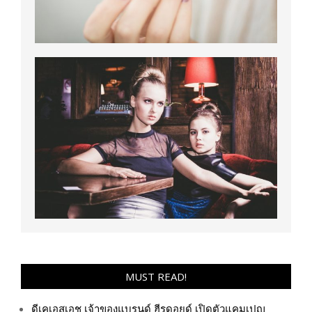
MUST READ!
ดีเคเอสเอช เจ้าของแบรนด์ ฮีรูดอยด์ เปิดตัวแคมเปญ