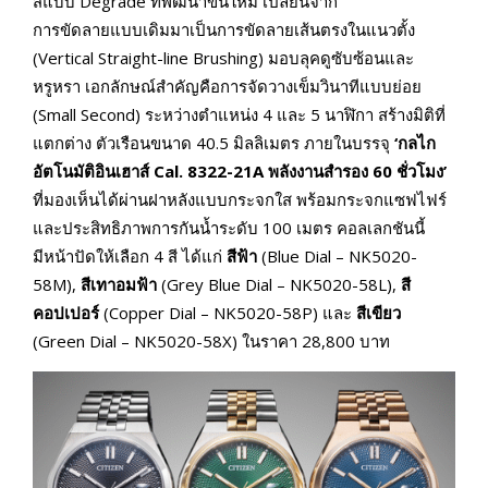
สีแบบ Dégradé ที่พัฒนาขึ้นใหม่ เปลี่ยนจาก
การขัดลายแบบเดิมมาเป็นการขัดลายเส้นตรงในแนวตั้ง
(Vertical Straight-line Brushing) มอบลุคดูซับซ้อนและ
หรูหรา เอกลักษณ์สำคัญคือการจัดวางเข็มวินาทีแบบย่อย
(Small Second) ระหว่างตำแหน่ง 4 และ 5 นาฬิกา สร้างมิติที่
แตกต่าง ตัวเรือนขนาด 40.5 มิลลิเมตร ภายในบรรจุ
‘กลไก
อัตโนมัติอินเฮาส์ Cal. 8322-21A พลังงานสำรอง 60 ชั่วโมง’
ที่มองเห็นได้ผ่านฝาหลังแบบกระจกใส พร้อมกระจกแซฟไฟร์
และประสิทธิภาพการกันน้ำระดับ 100 เมตร คอลเลกชันนี้
มีหน้าปัดให้เลือก 4 สี ได้แก่
สีฟ้า
(Blue Dial – NK5020-
58M),
สีเทาอมฟ้า
(Grey Blue Dial – NK5020-58L),
สี
คอปเปอร์
(Copper Dial – NK5020-58P) และ
สีเขียว
(Green Dial – NK5020-58X) ในราคา 28,800 บาท