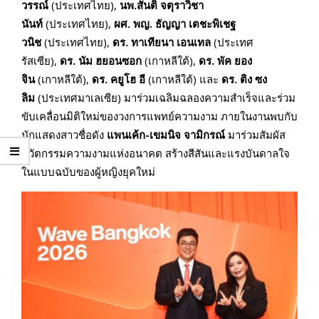
วรรณ์
(ประเทศไทย),
นพ.สันติ จตุราวิชา
นันท์
(ประเทศไทย),
ผศ. พญ. ธัญญา เตชะพิเชฐ
วนิช
(ประเทศไทย),
ดร. ทาเทียนา เอนเทล
(ประเทศ
รัสเซีย),
ดร. นัม ฮยอนซอก
(เกาหลีใต้),
ดร. พัค ยอง
จิน
(เกาหลีใต้),
ดร. คยูโฮ อี
(เกาหลีใต้) และ
ดร. ติง ซง
ลิม
(ประเทศมาเลเซีย) มาร่วมเฉลิมฉลองความสำเร็จและร่วม
ขับเคลื่อนมิติใหม่ของวงการแพทย์ความงาม ภายในงานพบกับ
นักแสดงสาวชื่อดัง
แพนเค้ก
-เขมนิจ จามิกรณ์
มาร่วมสัมผัส
นวัตกรรมความงามแห่งอนาคต สร้างสีสันและแรงบันดาลใจ
ในแบบฉบับของผู้หญิงยุคใหม่