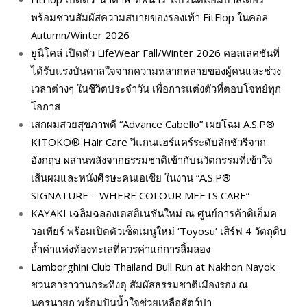
พร้อมชวนสัมผัสความสบายของรองเท้า FitFlop ในคอล
Autumn/Winter 2026
ยูนิโคล่ เปิดตัว LifeWear Fall/Winter 2026 คอลเลคชันที่
ได้รับแรงบันดาลใจจากความหลากหลายของผู้คนและช่วง
เวลาต่างๆ ในชีวิตประจำวัน เพื่อการแต่งตัวที่ตอบโจทย์ทุก
โอกาส
เสกผมสวยสุขภาพดี “Advance Cabello” เผยโฉม A.S.P®
KITOKO® Hair Care วีแกนแฮร์แคร์ระดับลักชัวรีจาก
อังกฤษ ผสานพลังจากธรรมชาติเข้ากับนวัตกรรมที่เข้าใจ
เส้นผมและหนังศีรษะคนเอเชีย ในงาน “A.S.P®
SIGNATURE – WHERE COLOUR MEETS CARE”
KAYAKI เฉลิมฉลองเดสติเนชันใหม่ ณ ศูนย์การค้าดิเอ็มค
วอเทียร์ พร้อมเปิดตัวเซ็ตเมนูใหม่ ‘Toyosu’ เสิร์ฟ 4 วัตถุดิบ
ล้ำค่าแห่งท้องทะเลที่ควรค่าแก่การลิ้มลอง
Lamborghini Club Thailand Bull Run at Nakhon Nayok
ชวนคาราวานกระทิงดุ สัมผัสธรรมชาติเมืองรอง ณ
นครนายก พร้อมปันน้ำใจช่วยเหลือสัตว์ป่า