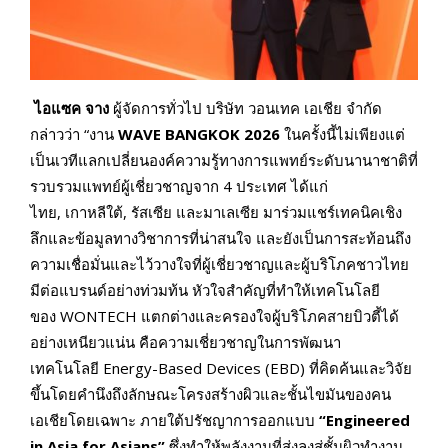
ไอแซค จาง
ผู้จัดการทั่วไป บริษัท วอนเทค เอเชีย จำกัด
กล่าวว่า “งาน
WAVE BANGKOK 2026
ในครั้งนี้ไม่เพียงแต่
เป็นเวทีแลกเปลี่ยนองค์ความรู้ทางการแพทย์ระดับนานาชาติที่
รวบรวมแพทย์ผู้เชี่ยวชาญจาก 4 ประเทศ ได้แก่
ไทย, เกาหลีใต้, รัสเซีย และมาเลเซีย มาร่วมแชร์เทคนิคเชิง
ลึกและข้อมูลทางวิชาการที่น่าสนใจ และยังเป็นการสะท้อนถึง
ความเชื่อมั่นและไว้วางใจที่ผู้เชี่ยวชาญและผู้บริโภคชาวไทย
มีต่อแบรนด์อย่างท่วมท้น หัวใจสำคัญที่ทำให้เทคโนโลยี
ของ WONTECH แตกต่างและครองใจผู้บริโภคสายบิวตี้ได้
อย่างเหนียวแน่น คือความเชี่ยวชาญในการพัฒนา
เทคโนโลยี Energy-Based Devices (EBD) ที่คิดค้นและวิจัย
ขึ้นโดยคำนึงถึงลักษณะโครงสร้างผิวและชั้นไขมันของคน
เอเชียโดยเฉพาะ ภายใต้ปรัชญาการออกแบบ
“Engineered
in Asia for Asians”
ซึ่งทำให้พลังงานที่ส่งลงสู่ชั้นผิวทำงาน