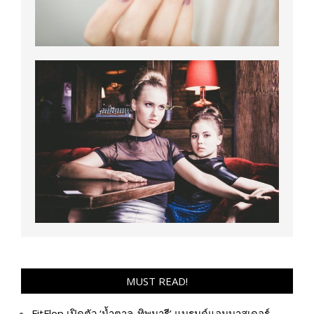
MUST READ!
FitFlop เปิดตัว ‘น้ำตาล-ทิพนารี’ แบรนด์แอมบาสเดอร์