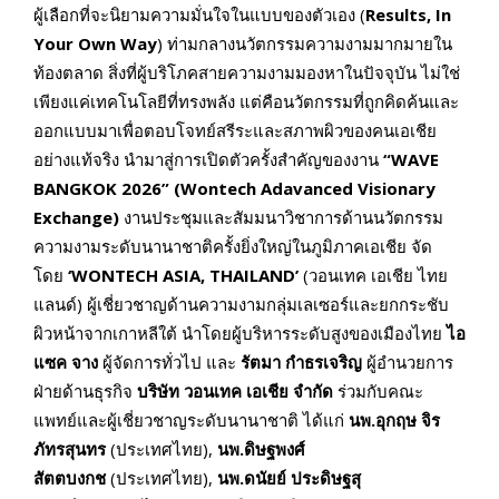
ผู้เลือกที่จะนิยามความมั่นใจในแบบของตัวเอง (
Results, In
Your Own Way
) ท่ามกลางนวัตกรรมความงามมากมายใน
ท้องตลาด สิ่งที่ผู้บริโภคสายความงามมองหาในปัจจุบัน ไม่ใช่
เพียงแค่เทคโนโลยีที่ทรงพลัง แต่คือนวัตกรรมที่ถูกคิดค้นและ
ออกแบบมาเพื่อตอบโจทย์สรีระและสภาพผิวของคนเอเชีย
อย่างแท้จริง นำมาสู่การเปิดตัวครั้งสำคัญของงาน
“WAVE
BANGKOK 2026” (Wontech Adavanced Visionary
Exchange)
งานประชุมและสัมมนาวิชาการด้านนวัตกรรม
ความงามระดับนานาชาติครั้งยิ่งใหญ่ในภูมิภาคเอเชีย จัด
โดย
‘WONTECH ASIA, THAILAND’
(วอนเทค เอเชีย ไทย
แลนด์) ผู้เชี่ยวชาญด้านความงามกลุ่มเลเซอร์และยกกระชับ
ผิวหน้าจากเกาหลีใต้ นำโดยผู้บริหารระดับสูงของเมืองไทย
ไอ
แซค จาง
ผู้จัดการทั่วไป และ
รัตมา กำธรเจริญ
ผู้อำนวยการ
ฝ่ายด้านธุรกิจ
บริษัท วอนเทค เอเชีย จำกัด
ร่วมกับคณะ
แพทย์และผู้เชี่ยวชาญระดับนานาชาติ ได้แก่
นพ.อุกฤษ จิร
ภัทรสุนทร
(ประเทศไทย),
นพ.ดิษฐพงศ์
สัตตบงกช
(ประเทศไทย),
นพ.ดนัยย์ ประดิษฐสุ