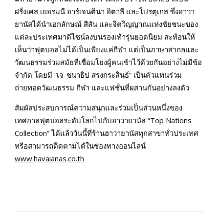
ฝรั่งเศส เยอรมนี อาร์เจนตินา อิตาลี และโปรตุเกส ซึ่งฮาวา
ยานัสได้นำเอกลักษณ์ สีสัน และจิตวิญญาณแห่งชัยชนะของ
แต่ละประเทศมาดีไซน์ลงบนรองเท้ารุ่นยอดนิยม สะท้อนให้
เห็นว่าฟุตบอลไม่ได้เป็นเพียงแค่กีฬา แต่เป็นภาษาสากลและ
วัฒนธรรมร่วมสมัยที่เชื่อมโยงผู้คนเข้าไว้ด้วยกันอย่างไม่มีข้อ
จำกัด โดยมี “เจ-ชนาธิป สรงกระสินธ์” เป็นตัวแทนร่วม
ถ่ายทอดวัฒนธรรม กีฬา และแฟชั่นที่ผสานกันอย่างลงตัว
สัมผัสประสบการณ์ความสนุกและร่วมเป็นส่วนหนึ่งของ
เทศกาลฟุตบอลระดับโลกไปกับฮาวายานัส “Top Nations
Collection” ได้แล้ววันนี้ที่ร้านฮาวายานัสทุกสาขาทั่วประเทศ
หรือสามารถติดตามได้ในช่องทางออนไลน์
www.havaianas.co.th
2026-