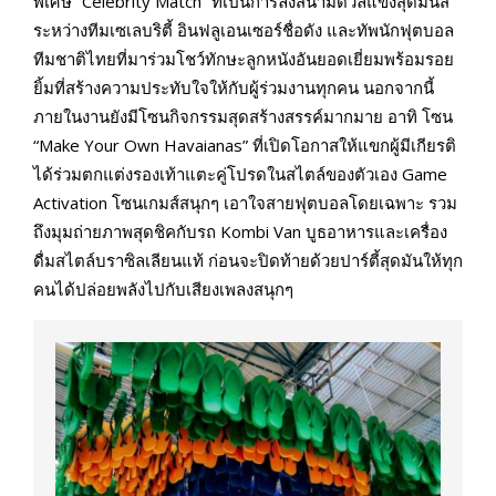
พิเศษ “Celebrity Match” ที่เป็นการลงสนามดวลแข้งสุดมันส์
ระหว่างทีมเซเลบริตี้ อินฟลูเอนเซอร์ชื่อดัง และทัพนักฟุตบอล
ทีมชาติไทยที่มาร่วมโชว์ทักษะลูกหนังอันยอดเยี่ยมพร้อมรอย
ยิ้มที่สร้างความประทับใจให้กับผู้ร่วมงานทุกคน นอกจากนี้
ภายในงานยังมีโซนกิจกรรมสุดสร้างสรรค์มากมาย อาทิ โซน
“Make Your Own Havaianas” ที่เปิดโอกาสให้แขกผู้มีเกียรติ
ได้ร่วมตกแต่งรองเท้าแตะคู่โปรดในสไตล์ของตัวเอง Game
Activation โซนเกมส์สนุกๆ เอาใจสายฟุตบอลโดยเฉพาะ รวม
ถึงมุมถ่ายภาพสุดชิคกับรถ Kombi Van บูธอาหารและเครื่อง
ดื่มสไตล์บราซิลเลียนแท้ ก่อนจะปิดท้ายด้วยปาร์ตี้สุดมันให้ทุก
คนได้ปล่อยพลังไปกับเสียงเพลงสนุกๆ