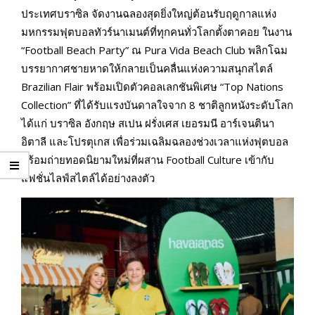
ประเทศบราซิล จัดงานฉลองสุดยิ่งใหญ่ต้อนรับฤดูกาลแห่ง
มหกรรมฟุตบอลทัวร์นาเมนต์ที่ทุกคนทั่วโลกตั้งตาคอย ในงาน
“Football Beach Party” ณ Pura Vida Beach Club พลิกโฉม
บรรยากาศชายหาดให้กลายเป็นคลื่นแห่งความสนุกสไตล์
Brazilian Flair พร้อมเปิดตัวคอลเลกชันพิเศษ “Top Nations
Collection” ที่ได้รับแรงบันดาลใจจาก 8 ชาติลูกหนังระดับโลก
ได้แก่ บราซิล อังกฤษ สเปน ฝรั่งเศส เยอรมนี อาร์เจนตินา
อิตาลี และโปรตุเกส เพื่อร่วมเฉลิมฉลองช่วงเวลาแห่งฟุตบอล
พร้อมถ่ายทอดนิยามใหม่ที่ผสาน Football Culture เข้ากับ
แฟชั่นไลฟ์สไตล์ได้อย่างลงตัว