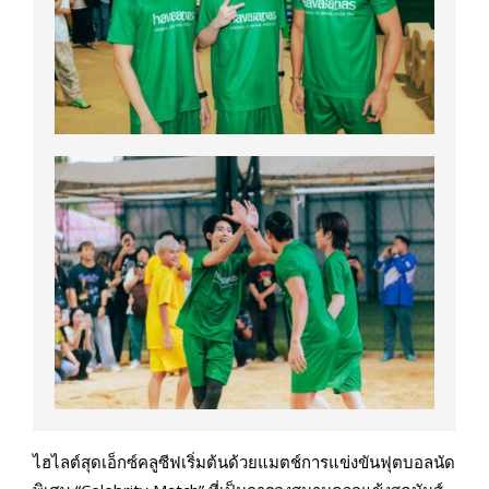
ไฮไลต์สุดเอ็กซ์คลูซีฟเริ่มต้นด้วยแมตช์การแข่งขันฟุตบอลนัด