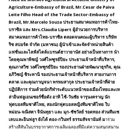
Agriculture-Embassy of Brazil, Mr.Cesar de Paiva
Leite Filho Head of the Trade Sector-Embassy of
Brazil, Mr.Marcelo Souza ประธานสมาคมหอการค้าไทย-
บราซิล และ Mrs.Claudia Lipert ผู้อำนวยการบริหาร
สมาคมหอการค้าไทย-บราซิล
ตลอดจนคณะผู้บริหาร บริษัท
ริช สปอร์ต จำกัด (มหาชน)
ผู้นำเข้าและจัดจำหน่ายสินค้า
แฟชั่นและไลฟ์สไตล์แบรนด์ฮาวายานัส อย่างเป็นทางการ นำ
โดยคุณพาพิชญ์ วงศ์ไพฑูรย์ปิยะ ประธานเจ้าหน้าที่บริหาร,
คุณภาสวิช วงศ์ไพฑูรย์ปิยะ รองประธานฝ่ายพัฒนาธุรกิจ, คุณ
อภิวิชญ์ ชิระทานิ รองประธานเจ้าหน้าที่บริหาร สายงานการ
ตลาด และคุณกาญจนา พรหมสากุล ประธานเจ้าหน้าที่ฝ่าย
ปฏิบัติการ ร่วมด้วยนักกีฬาระดับแนวหน้าของเมืองไทยและเห
ล่าอินฟลูเอนเซอร์ชื่อดัง อาทิ ไช้-วันชัย จารุนงคราญ นัก
ฟุตบอลทีมชาติไทย, สองนักฟุตบอลหญิงทีมชาติไทย ใบ
หม่อน-จณิสตา จินันทุยา และ มุก-ชัชวัลย์ รอดทอง ส่วนทีมเซ
เลบและอินฟลูฯ ยังได้ ตอง-กวินทร์ ธรรมสัจจานันท์ ม
าร่วม
สร้างสีสันในบรรยากาศการเฉลิมฉลองที่มีแต่ความสนุกสนาน