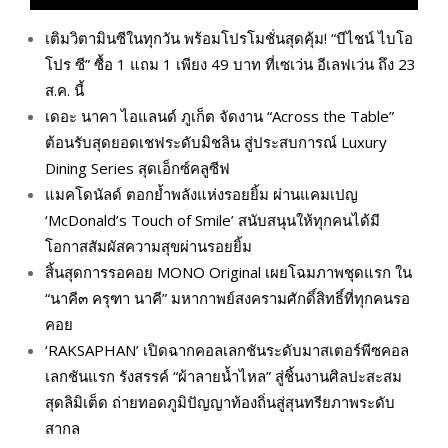
เติมวิตามินซีในทุกวัน พร้อมโปรโมชั่นสุดคุ้ม! “บีไชน์ ไบโอ
โปร ซี” ซื้อ 1 แถม 1 เพียง 49 บาท ที่เซเว่น อีเลฟเว่น ถึง 23
ส.ค. นี้
เดอะ นาคา ไอแลนด์ ภูเก็ต จัดงาน “Across the Table”
ต้อนรับสุดยอดเชฟระดับมิชลิน สู่ประสบการณ์ Luxury
Dining Series สุดเอ็กซ์คลูซีฟ
แมคโดนัลด์ ตอกย้ำพลังแห่งรอยยิ้ม ผ่านแคมเปญ
‘McDonald’s Touch of Smile’ สนับสนุนให้ทุกคนได้มี
โอกาสสัมผัสความสุขผ่านรอยยิ้ม
สิ้นสุดการรอคอย MONO Original เผยโฉมภาพชุดแรก ใน
“นาคี๓ ครุฑา นาคี” มหากาพย์สงครามศักดิ์สิทธิ์ที่ทุกคนรอ
คอย
‘RAKSAPHAN’ เปิดฉากคอลเลกชันระดับมาสเตอร์พีซคอล
เลกชันแรก รังสรรค์ “ผ้าลายน้ำไหล” สู่ชิ้นงานศิลปะสะสม
สุดลิมิเต็ด ถ่ายทอดภูมิปัญญาท้องถิ่นสู่สุนทรียภาพระดับ
สากล