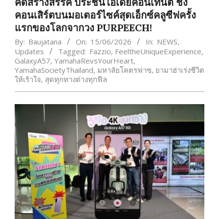
คิดสร้างสรรค์ ประชันไอเดียคอนเทนต์ ชิง
คอนเสิร์ตบนมอเตอร์ไซค์สุดเอ็กซ์คลูซีฟครั้ง
แรกของโลกจากวง PURPEECH!
By:
Baujatana
On:
15/06/2026
In:
NEWS
,
Updates
Tagged:
Fazzio
,
FeeltheUniqueExperience
,
GalaxyA57
,
YamahaRevsYourHeart
,
YamahaSocietyThailand
,
มหาลัยโคตรฟาซ
,
ยามาฮ่าเร่งชีวิต
ให้เร้าใจ
,
สุดทุกทางต่างทุกฟีล