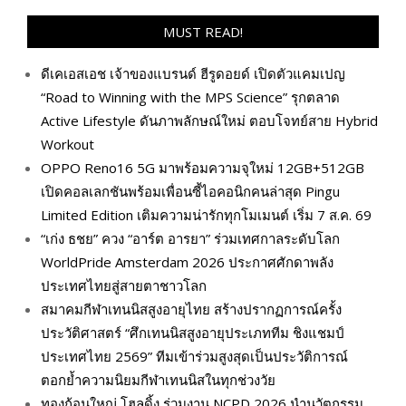
MUST READ!
ดีเคเอสเอช เจ้าของแบรนด์ ฮีรูดอยด์ เปิดตัวแคมเปญ
“Road to Winning with the MPS Science” รุกตลาด
Active Lifestyle ดันภาพลักษณ์ใหม่ ตอบโจทย์สาย Hybrid
Workout
OPPO Reno16 5G มาพร้อมความจุใหม่ 12GB+512GB
เปิดคอลเลกชันพร้อมเพื่อนซี้ไอคอนิกคนล่าสุด Pingu
Limited Edition เติมความน่ารักทุกโมเมนต์ เริ่ม 7 ส.ค. 69
“เก่ง ธชย” ควง “อาร์ต อารยา” ร่วมเทศกาลระดับโลก
WorldPride Amsterdam 2026 ประกาศศักดาพลัง
ประเทศไทยสู่สายตาชาวโลก
สมาคมกีฬาเทนนิสสูงอายุไทย สร้างปรากฏการณ์ครั้ง
ประวัติศาสตร์ “ศึกเทนนิสสูงอายุประเภททีม ชิงแชมป์
ประเทศไทย 2569” ทีมเข้าร่วมสูงสุดเป็นประวัติการณ์
ตอกย้ำความนิยมกีฬาเทนนิสในทุกช่วงวัย
ทองก้อนใหญ่ โฮลดิ้ง ร่วมงาน NCPD 2026 นำนวัตกรรม