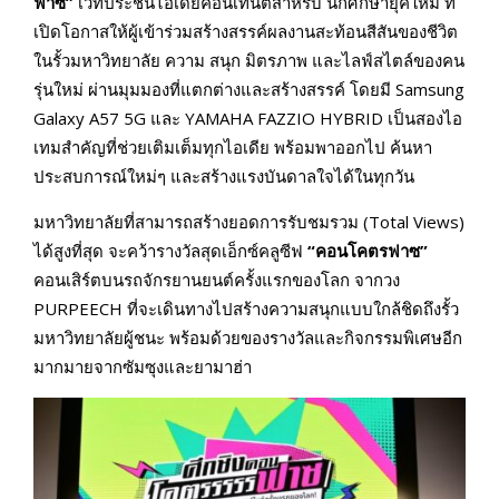
ฟาซ”
เวทีประชันไอเดียคอนเทนต์สำหรับ นักศึกษายุคใหม่ ที่
เปิดโอกาสให้ผู้เข้าร่วมสร้างสรรค์ผลงานสะท้อนสีสันของชีวิต
ในรั้วมหาวิทยาลัย ความ สนุก มิตรภาพ และไลฟ์สไตล์ของคน
รุ่นใหม่ ผ่านมุมมองที่แตกต่างและสร้างสรรค์ โดยมี Samsung
Galaxy A57 5G และ YAMAHA FAZZIO HYBRID เป็นสองไอ
เทมสำคัญที่ช่วยเติมเต็มทุกไอเดีย พร้อมพาออกไป ค้นหา
ประสบการณ์ใหม่ๆ และสร้างแรงบันดาลใจได้ในทุกวัน
มหาวิทยาลัยที่สามารถสร้างยอดการรับชมรวม (Total Views)
ได้สูงที่สุด จะคว้ารางวัลสุดเอ็กซ์คลูซีฟ
“คอนโคตรฟาซ”
คอนเสิร์ตบนรถจักรยานยนต์ครั้งแรกของโลก จากวง
PURPEECH ที่จะเดินทางไปสร้างความสนุกแบบใกล้ชิดถึงรั้ว
มหาวิทยาลัยผู้ชนะ พร้อมด้วยของรางวัลและกิจกรรมพิเศษอีก
มากมายจากซัมซุงและยามาฮ่า