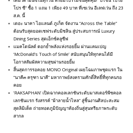
เติมวิตามินซีในทุกวัน พร้อมโปรโมชั่นสุดคุ้ม! “บีไชน์ ไบโอ
โปร ซี” ซื้อ 1 แถม 1 เพียง 49 บาท ที่เซเว่น อีเลฟเว่น ถึง 23
ส.ค. นี้
เดอะ นาคา ไอแลนด์ ภูเก็ต จัดงาน “Across the Table”
ต้อนรับสุดยอดเชฟระดับมิชลิน สู่ประสบการณ์ Luxury
Dining Series สุดเอ็กซ์คลูซีฟ
แมคโดนัลด์ ตอกย้ำพลังแห่งรอยยิ้ม ผ่านแคมเปญ
‘McDonald’s Touch of Smile’ สนับสนุนให้ทุกคนได้มี
โอกาสสัมผัสความสุขผ่านรอยยิ้ม
สิ้นสุดการรอคอย MONO Original เผยโฉมภาพชุดแรก ใน
“นาคี๓ ครุฑา นาคี” มหากาพย์สงครามศักดิ์สิทธิ์ที่ทุกคนรอ
คอย
‘RAKSAPHAN’ เปิดฉากคอลเลกชันระดับมาสเตอร์พีซคอล
เลกชันแรก รังสรรค์ “ผ้าลายน้ำไหล” สู่ชิ้นงานศิลปะสะสม
สุดลิมิเต็ด ถ่ายทอดภูมิปัญญาท้องถิ่นสู่สุนทรียภาพระดับ
สากล