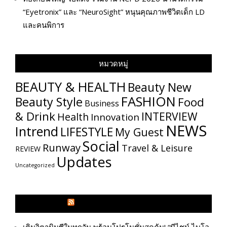
“Eyetronix” และ “NeuroSight” หนุนคุณภาพชีวิตเด็ก LD
และคนพิการ
หมวดหมู่
BEAUTY & HEALTH
Beauty New
FASHION
Beauty Style
Food
Business
& Drink
INTERVIEW
Health
Innovation
NEWS
Intrend
LIFESTYLE
My​ Guest
Social
Runway
Travel & Leisure
REVIEW
Updates
Uncategorized
GLITZMAGAZINES.COM