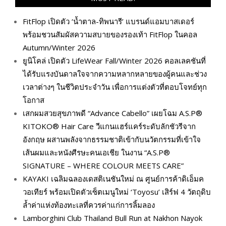
FitFlop เปิดตัว ‘น้ำตาล-ทิพนารี’ แบรนด์แอมบาสเดอร์
พร้อมชวนสัมผัสความสบายของรองเท้า FitFlop ในคอล
Autumn/Winter 2026
ยูนิโคล่ เปิดตัว LifeWear Fall/Winter 2026 คอลเลคชันที่
ได้รับแรงบันดาลใจจากความหลากหลายของผู้คนและช่วง
เวลาต่างๆ ในชีวิตประจำวัน เพื่อการแต่งตัวที่ตอบโจทย์ทุก
โอกาส
เสกผมสวยสุขภาพดี “Advance Cabello” เผยโฉม A.S.P®
KITOKO® Hair Care วีแกนแฮร์แคร์ระดับลักชัวรีจาก
อังกฤษ ผสานพลังจากธรรมชาติเข้ากับนวัตกรรมที่เข้าใจ
เส้นผมและหนังศีรษะคนเอเชีย ในงาน “A.S.P®
SIGNATURE – WHERE COLOUR MEETS CARE”
KAYAKI เฉลิมฉลองเดสติเนชันใหม่ ณ ศูนย์การค้าดิเอ็มค
วอเทียร์ พร้อมเปิดตัวเซ็ตเมนูใหม่ ‘Toyosu’ เสิร์ฟ 4 วัตถุดิบ
ล้ำค่าแห่งท้องทะเลที่ควรค่าแก่การลิ้มลอง
Lamborghini Club Thailand Bull Run at Nakhon Nayok