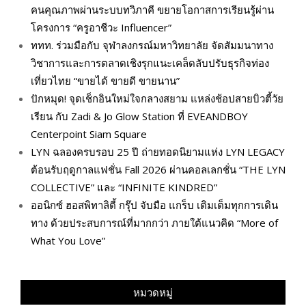
คนคุณภาพผ่านระบบทวิภาคี ขยายโอกาสการเรียนรู้ผ่าน
โครงการ “ครูอาชีวะ Influencer”
ททท. ร่วมมือกับ จุฬาลงกรณ์มหาวิทยาลัย จัดสัมมนาทาง
วิชาการและการตลาดเชิงรุกแนะเคล็ดลับปรับธุรกิจท่อง
เที่ยวไทย “ขายได้ ขายดี ขายนาน”
ปักหมุด! จุดเช็กอินใหม่ใจกลางสยาม แหล่งช้อปสายบิวตี้วัย
เรียน กับ Zadi & Jo Glow Station ที่ EVEANDBOY
Centerpoint Siam Square
LYN ฉลองครบรอบ 25 ปี ถ่ายทอดนิยามแห่ง LYN LEGACY
ต้อนรับฤดูกาลแฟชั่น Fall 2026 ผ่านคอลเลกชั่น “THE LYN
COLLECTIVE” และ “INFINITE KINDRED”
ออนิกซ์ ฮอสพิทาลิตี้ กรุ๊ป จับมือ แกร็บ เติมเต็มทุกการเดิน
ทาง ด้วยประสบการณ์ที่มากกว่า ภายใต้แนวคิด “More of
What You Love”
หมวดหมู่