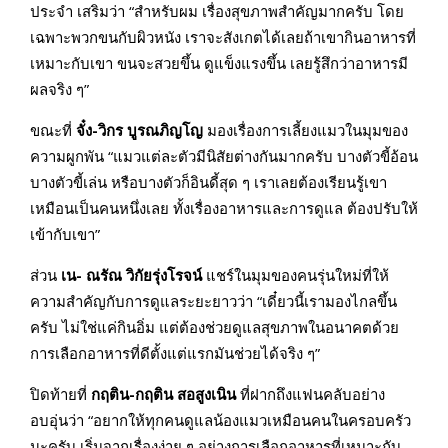
ประจำ เสริมว่า “สำหรับผม เรื่องสุขภาพสำคัญมากครับ โดย
เฉพาะพวกขนกับผิวหนัง เราจะสังเกตได้เลยถ้าเขากินอาหารที่
เหมาะกับเขา ขนจะสวยขึ้น ดูแข็งแรงขึ้น เลยรู้สึกว่าอาหารมี
ผลจริง ๆ”
ขณะที่
จั๋ง-วิกร บูรณภิญโญ
มองเรื่องการเลี้ยงแมวในมุมของ
ความผูกพัน “แมวแต่ละตัวมีนิสัยต่างกันมากครับ บางตัวขี้อ้อน
บางตัวขี้เล่น หรือบางตัวก็อินดี้สุด ๆ เราเลยต้องเรียนรู้เขา
เหมือนเป็นคนหนึ่งเลย ทั้งเรื่องอาหารและการดูแล ต้องปรับให้
เข้ากับเขา”
ส่วน
เน- ณรัณ วิกัยรุ่งโรจน์
แชร์ในมุมของคนรุ่นใหม่ที่ให้
ความสำคัญกับการดูแลระยะยาวว่า “เดี๋ยวนี้เรามองไกลขึ้น
ครับ ไม่ใช่แค่กินอิ่ม แต่ต้องช่วยดูแลสุขภาพในอนาคตด้วย
การเลือกอาหารที่ดีตั้งแต่แรกมันช่วยได้จริง ๆ”
ปิดท้ายที่
กฤติน-กฤติน สอสูงเนิน
ที่ฝากถึงแฟนคลับอย่าง
อบอุ่นว่า “อยากให้ทุกคนดูแลน้องแมวเหมือนคนในครอบครัว
นะครับ เริ่มจากเรื่องง่าย ๆ อย่างการเลือกอาหารที่เหมาะกับ