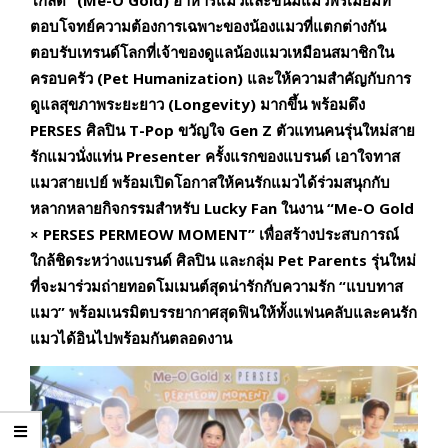
โกลด์” (
Me-O Gold) อาหารแมวและขนมแมวพรีเมียมที่
ตอบโจทย์ความต้องการเฉพาะของน้องแมวที่แตกต่างกัน
ตอบรับเทรนด์โลกที่เจ้าของดูแลน้องแมวเหมือนสมาชิกใน
ครอบครัว (Pet Humanization) และให้ความสำคัญกับการ
ดูแลสุขภาพระยะยาว (Longevity) มากขึ้น พร้อมดึง
PERSES ศิลปิน T-Pop ขวัญใจ Gen Z ตัวแทนคนรุ่นใหม่สาย
รักแมวนั่งแท่น Presenter ครั้งแรกของแบรนด์ เอาใจทาส
แมวสายเปย์ พร้อมเปิดโอกาสให้คนรักแมวได้ร่วมสนุกกับ
หลากหลายกิจกรรมสำหรับ Lucky Fan ในงาน “Me-O Gold
× PERSES PERMEOW MOMENT” เพื่อสร้างประสบการณ์
ใกล้ชิดระหว่างแบรนด์ ศิลปิน และกลุ่ม Pet Parents รุ่นใหม่
ที่จะมาร่วมถ่ายทอดโมเมนต์สุดน่ารักกับความรัก “แบบทาส
แมว” พร้อมเนรมิตบรรยากาศสุดฟินให้ทั้งแฟนคลับและคนรัก
แมวได้อินไปพร้อมกันตลอดงาน