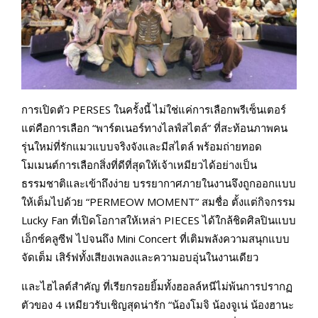
การเปิดตัว PERSES ในครั้งนี้ ไม่ใช่แค่การเลือกพรีเซ็นเตอร์
แต่คือการเลือก “พาร์ตเนอร์ทางไลฟ์สไตล์” ที่สะท้อนภาพคน
รุ่นใหม่ที่รักแมวแบบจริงจังและมีสไตล์ พร้อมถ่ายทอด
โมเมนต์การเลือกสิ่งที่ดีที่สุดให้เจ้าเหมียวได้อย่างเป็น
ธรรมชาติและเข้าถึงง่าย บรรยากาศภายในงานจึงถูกออกแบบ
ให้เต็มไปด้วย “PERMEOW MOMENT” สมชื่อ ตั้งแต่กิจกรรม
Lucky Fan ที่เปิดโอกาสให้เหล่า PIECES ได้ใกล้ชิดศิลปินแบบ
เอ็กซ์คลูซีฟ ไปจนถึง Mini Concert ที่เติมพลังความสนุกแบบ
จัดเต็ม เสิร์ฟทั้งเสียงเพลงและความอบอุ่นในงานเดียว
และไฮไลต์สำคัญ ที่เรียกรอยยิ้มทั้งฮอลล์หนีไม่พ้นการปรากฏ
ตัวของ 4 เหมียวรับเชิญสุดน่ารัก “น้องโมจิ น้องจูเน่ น้องฮานะ