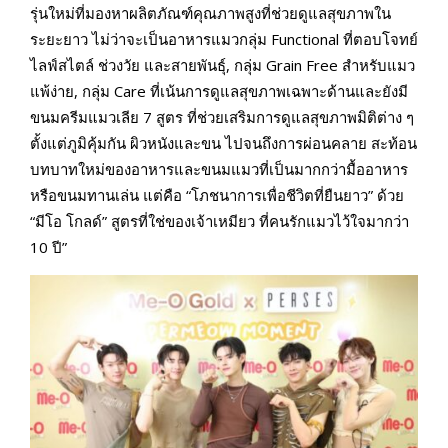
รุ่นใหม่ที่มองหาผลิตภัณฑ์คุณภาพสูงที่ช่วยดูแลสุขภาพใน
ระยะยาว ไม่ว่าจะเป็นอาหารแมวกลุ่ม Functional ที่ตอบโจทย์
ไลฟ์สไตล์ ช่วงวัย และสายพันธุ์, กลุ่ม Grain Free สำหรับแมว
แพ้ง่าย, กลุ่ม Care ที่เน้นการดูแลสุขภาพเฉพาะด้านและยังมี
ขนมครีมแมวเลีย 7 สูตร ที่ช่วยเสริมการดูแลสุขภาพมิติต่าง ๆ
ตั้งแต่ภูมิคุ้มกัน ผิวหนังและขน ไปจนถึงการผ่อนคลาย สะท้อน
บทบาทใหม่ของอาหารและขนมแมวที่เป็นมากกว่ามื้ออาหาร
หรือขนมทานเล่น แต่คือ “โภชนาการเพื่อชีวิตที่ยืนยาว” ด้วย
“มีโอ โกลด์” สูตรที่ใช่ของเจ้าเหมียว ที่คนรักแมวไว้ใจมากว่า
10 ปี”