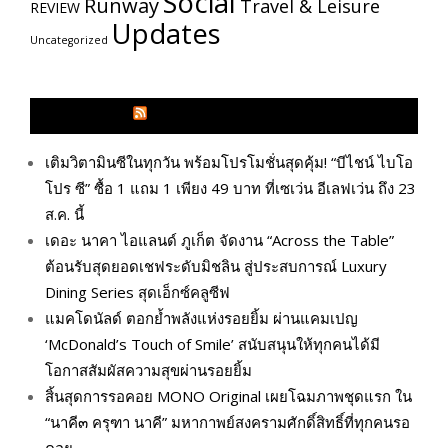
Social
Runway
Travel & Leisure
REVIEW
Updates
Uncategorized
GLITZMAGAZINES.COM
เติมวิตามินซีในทุกวัน พร้อมโปรโมชั่นสุดคุ้ม! “บีไชน์ ไบโอ
โปร ซี” ซื้อ 1 แถม 1 เพียง 49 บาท ที่เซเว่น อีเลฟเว่น ถึง 23
ส.ค. นี้
เดอะ นาคา ไอแลนด์ ภูเก็ต จัดงาน “Across the Table”
ต้อนรับสุดยอดเชฟระดับมิชลิน สู่ประสบการณ์ Luxury
Dining Series สุดเอ็กซ์คลูซีฟ
แมคโดนัลด์ ตอกย้ำพลังแห่งรอยยิ้ม ผ่านแคมเปญ
‘McDonald’s Touch of Smile’ สนับสนุนให้ทุกคนได้มี
โอกาสสัมผัสความสุขผ่านรอยยิ้ม
สิ้นสุดการรอคอย MONO Original เผยโฉมภาพชุดแรก ใน
“นาคี๓ ครุฑา นาคี” มหากาพย์สงครามศักดิ์สิทธิ์ที่ทุกคนรอ
คอย