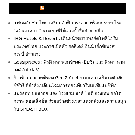
GLITZMAGAZINES.COM
แฟนคลับชาวไทย เตรียมตัวฟินกระจาย พร้อมกระทบไหล่
“หวังเว่ยหยาง” พระเอกซีรีส์แนวตั้งชื่อดังจากจีน
IHG Hotels & Resorts เดินหน้าขยายพอร์ตโฟลิโอใน
ประเทศไทย ประกาศเปิดตัว ฮอลิเดย์ อินน์ เอ็กซ์เพรส
กระบี่ อ่าวนาง
GossipNews : คีรติ มหาพฤกษ์พงศ์ (ยิปซี) และ พีรดา นาม
วงศ์ (เปเปอร์)
ก้าวข้ามมายาคติของ Gen Z กับ 4 กรอบความคิดระดับลัก
ซ์ชัวรี่ ที่กำลังเปลี่ยนโฉมการท่องเที่ยวในเอเชียแปซิฟิก
แมริออท บอนวอย และ โรงแรม มาดี ไปดี กรุงเทพ ออโต
กราฟ คอลเล็คชั่น ร่วมสร้างช่วงเวลาแห่งพลังและความสนุก
กับ SPLASH BOX