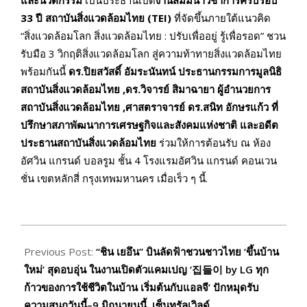
และนวัตกรรม
เป็นประธานเปิด
งานสัมมนาวิชาการครบรอบ
33 ปี สถาบันสิ่งแวดล้อมไทย (TEI)
ที่จัดขึ้นภายใต้แนวคิด
“สิ่งแวดล้อมโลก สิ่งแวดล้อมไทย : ปรับเพื่ออยู่ รู้เพื่อรอด” ชวน
รับมือ 3 วิกฤติสิ่งแวดล้อมโลก สู่ความท้าทายสิ่งแวดล้อมไทย
พร้อมกันนี้
ดร.ปิยสวัสดิ์ อัมระนันทน์ ประธานกรรมการมูลนิธิ
สถาบันสิ่งแวดล้อมไทย ,ดร.วิจารย์ สิมาฉายา ผู้อำนวยการ
สถาบันสิ่งแวดล้อมไทย ,ศาสตราจารย์ ดร.สนิท อักษรแก้ว ที่
ปรึกษาสภาพัฒนาการเศรษฐกิจและสังคมแห่งชาติ และอดีต
ประธานสถาบันสิ่งแวดล้อมไทย
ร่วมให้การต้อนรับ ณ ห้อง
อัศวิน แกรนด์ บอลรูม ชั้น 4 โรงแรมอัศวิน แกรนด์ คอนเวน
ชั่น เขตหลักสี่ กรุงเทพมหานคร เมื่อเร็ว ๆ นี้.
2026-
06-
Previous Post:
“ชิน เยอึน” บินลัดฟ้าชวนชาวไทย ‘ขึ้นบ้าน
08
ใหม่’ สุดอบอุ่น ในงานเปิดตัวแคมเปญ ‘집들이 by LG ทุก
ก้าวของการใช้ชีวิตในบ้าน เริ่มต้นกับแอลจี’ ปักหมุดรับ
ความสนุกวันนี้–9 มิถุนายนนี้ เซ็นทรัลเวิลด์