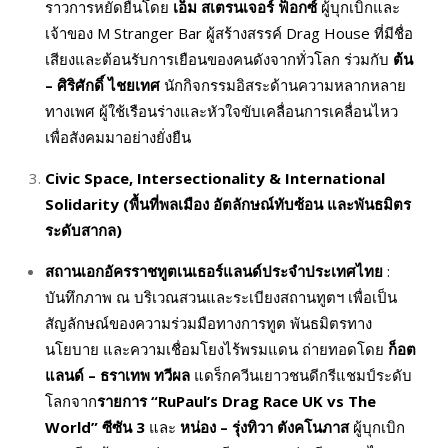
ราวการหยัดยืนโดย
เอ็ม สเตรนเจอร์ ฟ็อกซ์
ผู้บุกเบิกและ
เจ้าของ M Stranger Bar ผู้สร้างสรรค์ Drag House ที่มีชื่อ
เสียงและต้อนรับการเยือนของคนดังจากทั่วโลก ร่วมกับ
ต้น
– ศิริศักดิ์ ไชยเทศ
นักกิจกรรมอิสระด้านความหลากหลาย
ทางเพศ ผู้ใช้เรือนร่างและหัวใจขับเคลื่อนการเคลื่อนไหว
เพื่อสังคมมาอย่างยั่งยืน
Civic Space, Intersectionality & International
Solidarity (
พื้นที่พลเมือง อัตลักษณ์ทับซ้อน และพันธมิตร
ระดับสากล)
สถานเอกอัครราชทูตเนเธอร์แลนด์ประจำประเทศไทย
:
บันทึกภาพ ณ บริเวณสวนและระเบียงสถานทูตฯ เพื่อเป็น
สัญลักษณ์ของความร่วมมือทางการทูต พันธมิตรทาง
นโยบาย และความเชื่อมโยงไร้พรมแดน ถ่ายทอดโดย
ก็อต
แลนด์ – ธราเทพ ทวีผล
แดร็กควีนเยาวชนดีกรีแชมป์ระดับ
โลกจาก
รายการ “
RuPaul’s Drag Race UK vs The
World”
ซีซัน 3
และ
หน่อง – รุ่งทิวา ตังคโนภาส
ผู้บุกเบิก