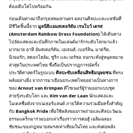
ต้องเติบโตไปพร้อมกัน
ก่อนเดินทางมาถึงกรุงเทพมหานคร ผลงานศิลปะและแฟชั่นที่
มีชีวิตชิ้นนี้จาก
มูลนิธิแอมสเตอร์ดัม เรนโบว์ เดรส
(
Amsterdam Rainbow Dress Foundation)
ได้เดินทาง
ไปจัดแสดงและบันทึกภาพในแลนด์มาร์กระดับโลกมาแล้ว
มากมาย อาทิ อัมสเตอร์ดัม, เอเธนส์, เบอร์ลิน, มาดริด,
นิวยอร์ก, สตอกโฮล์ม, ซูริก และวอร์ซอ จนกระทั่งสู่หมุดหมาย
ล่าสุดในประเทศไทย ซึ่งถือเป็นปรากฏการณ์ครั้ง
ประวัติศาสตร์ในรูปแบบ
ศิลปะขับเคลื่อนสิทธิมนุษยชน
ที่ทรง
พลังอย่างยิ่ง จากการมาเยือนประเทศไทยอย่างเป็นทางการ
ของ
Arnout van Krimpen
ดีไซเนอร์ผู้ร่วมออกแบบชุด
สายรุ้งระดับโลก และ
Kim van der Laan
นักแสดงและ
โมเดลชื่อดังจากเนเธอร์แลนด์ ภายใต้ความร่วมมือครั้งสำคัญ
กับ
Bangkok Pride
เพื่อใช้พลังของภาพถ่ายและศิลปะวัฒน
ธรรมแดร็กมาร่วมบอกเล่าเรื่องราวการต่อสู้ เฉลิมฉลอง
ชัยชนะของกฎหมายสมรสเท่าเทียมในไทย และส่งต่อพลัง