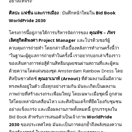
อย่างแท้จริง”
ศิลปะ แฟชั่น และการเมือง
: บันทึกหน้าใหม่ใน
Bid Book
WorldPride 2030
โครงการนี้อยู่ภายใต้การบริหารจัดการของ
คุณพัช – ภัทร
เลิศสุกิตติพงศา
Project Manager
และโปรดิวเซอร์ผู้
ควบคุมการถ่ายทำ โดยกล่าวถึงเบื้องหลังการทำงานครั้งนี้ว่า
“ในฐานะผู้ดูแลการถ่ายทำในครั้งนี้ เราอยากบอกเล่าเรื่องราว
ของเส้นทางการต่อสู้ด้านสิทธิมนุษยชนผ่านสถานที่และผู้คน
ด้วยความโดดเด่นของชุด Amsterdam Rainbow Dress โดย
ศิลปินชาวดัตช์
คุณอาเนาท์
(
Arnout)
ที่ตัวผลงานนั้นมีความ
ทรงพลังอยู่ในตัว เมื่อทุกอย่างรวมกัน มันจะเกิดเป็นผลงาน
ภาพถ่ายที่สร้างแรงกระเพื่อมใหญ่ โดยเฉพาะเมื่อชุดนี้ ถูกสวม
ใส่โดยเหล่านักเคลื่อนไหว และศิลปินแดร็กที่ยึดโยงกับชุมชน
อย่างแข็งแกร่ง และเมื่อผลงานภาพทั้งหมดนี้ ถูกบรรจุลงใน
Bid Book สำหรับการเสนอตัวเป็นเจ้าภาพ
WorldPride
2030
ของประเทศไทย มันจะเป็นการตอกย้ำถึงพลังของความ
คิดสร้างสรรค์ ในการผสมผสานศิลปะวัฒนธรรมและ