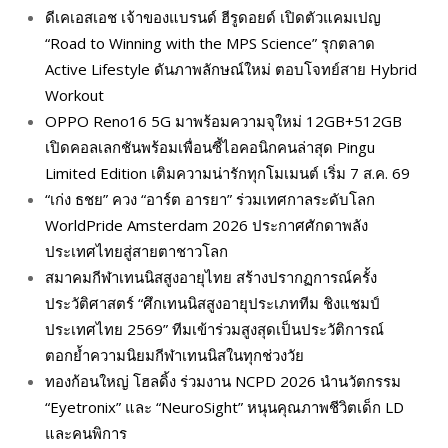
ดีเคเอสเอช เจ้าของแบรนด์ ฮีรูดอยด์ เปิดตัวแคมเปญ
“Road to Winning with the MPS Science” รุกตลาด
Active Lifestyle ดันภาพลักษณ์ใหม่ ตอบโจทย์สาย Hybrid
Workout
OPPO Reno16 5G มาพร้อมความจุใหม่ 12GB+512GB
เปิดคอลเลกชันพร้อมเพื่อนซี้ไอคอนิกคนล่าสุด Pingu
Limited Edition เติมความน่ารักทุกโมเมนต์ เริ่ม 7 ส.ค. 69
“เก่ง ธชย” ควง “อาร์ต อารยา” ร่วมเทศกาลระดับโลก
WorldPride Amsterdam 2026 ประกาศศักดาพลัง
ประเทศไทยสู่สายตาชาวโลก
สมาคมกีฬาเทนนิสสูงอายุไทย สร้างปรากฏการณ์ครั้ง
ประวัติศาสตร์ “ศึกเทนนิสสูงอายุประเภททีม ชิงแชมป์
ประเทศไทย 2569” ทีมเข้าร่วมสูงสุดเป็นประวัติการณ์
ตอกย้ำความนิยมกีฬาเทนนิสในทุกช่วงวัย
ทองก้อนใหญ่ โฮลดิ้ง ร่วมงาน NCPD 2026 นำนวัตกรรม
“Eyetronix” และ “NeuroSight” หนุนคุณภาพชีวิตเด็ก LD
และคนพิการ