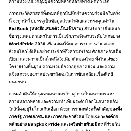
ความหวังไปยังกลุ่มผู้มีความหลากหลายทางเพศทั่วโลก
ภาพประวัติศาสตร์ทั้งหมดที่ถูกบันทึกผ่านความร่วมมือในครั้ง
นี้ จะถูกนำไปบรรจุเป็นข้อมูลส่วนสำคัญและทรงคุณค่าใน
Bid Book
(
หนังสือเสนอตัวเป็นเจ้าภาพ)
สำหรับการยื่นเสนอ
ชื่อกรุงเทพมหานครในการเป็นเจ้าภาพจัดงานระดับโลกอย่าง
WorldPride 2030
เพื่อแสดงให้คณะกรรมการสากลและ
สังคมโลกได้เห็นอย่างประจักษ์ถึงความพร้อม ศักยภาพอันเต็ม
เปี่ยม และความเป็นน้ำหนึ่งใจเดียวกันของไทย ทั้งในแง่ของ
โครงสร้างพื้นฐาน ความร่วมมือจากทุกภาคส่วน และความ
แข็งแกร่งของภาคประชาสังคมในการขับเคลื่อนเรื่องสิทธิ
มนุษยชน
การผลักดันให้กรุงเทพมหานครก้าวสู่การเป็นมหานครแห่ง
ความหลากหลายและความเท่าเทียมระดับโลกในอนาคตอัน
ใกล้นี้คงอยู่ไม่ไกลเกินเอื้อม ด้วยการ
รวมพลังครั้งสำคัญของทั้ง
ภาครัฐ ภาคเอกชน และภาคประชาสังคม
โดยเฉพาะ
องค์กร
หลักอย่าง
Bangkok Pride
และ
เครือข่ายพันธมิตร
ที่ร่วมกัน