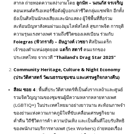
สากล ถ่ายทอดความสง่างามโดย
ลูกนัท – นงนภัส จรเจริญ
คอนเทนต์ครีเอเทอร์ชื่อดังผู้บอกเล่าชีวิตกลุ่มแซฟฟิก อีกทั้ง
ยังเป็นศิลปินนักลงเสียงและนักแสดง ผู้ใช้พื้นที่สื่อร่วม
สะท้อนปัญหาสังคมผ่านแง่มุมไลฟ์สไตล์ สุขภาพจิต การยุติ
ความรุนแรงทางเพศ รวมถึงชีวิตของเลสเบียน ร่วมกับ
Foiegras (
ฟัวกราส์) – อัษฎางค์ เวชยา
ศิลปินแดร็ก
เจ้าของตำแหน่งสุดยอด
แดร็ก สตาร์
คนแรกของ
ประเทศไทย จากเวที
“
Thailand’s Drag Star 2025”
Community Heritage, Culture & Night Economy
(
ประวัติศาสตร์ วัฒนธรรมชุมชน และเศรษฐกิจกลางคืน)
สีลม ซอย 4
: พื้นที่ประวัติศาสตร์ที่เป็นดั่งรากเหง้าและศูนย์
รวมจิตวิญญาณของชุมชนผู้มีความหลากหลายทางเพศ
(LGBTIQ+) ในประเทศไทยมาอย่างยาวนาน สะท้อนภาพจำ
ของย่านแห่งความภาคภูมิใจที่ขับเคลื่อนเศรษฐกิจยาม
ค่ำคืน วิถีชีวิตการค้า ความบันเทิง และเป็นพื้นที่โอบรับสิทธิ
ของพนักงานบริการทางเพศ (Sex Workers) ถ่ายทอดเรื่อง