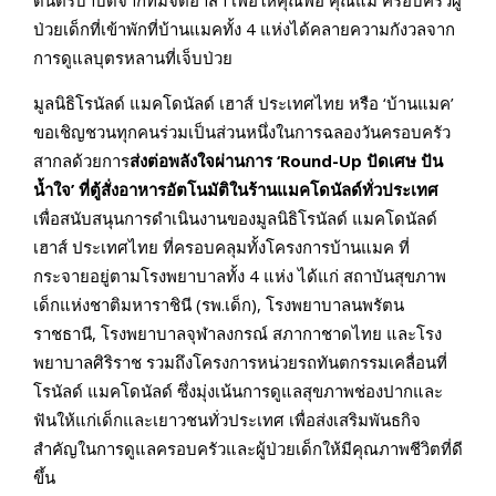
ดนตรีบำบัดจากทีมจิตอาสา เพื่อให้คุณพ่อ คุณแม่ ครอบครัวผู้
ป่วยเด็กที่เข้าพักที่บ้านแมคทั้ง 4 แห่งได้คลายความกังวลจาก
การดูแลบุตรหลานที่เจ็บป่วย
มูลนิธิโรนัลด์ แมคโดนัลด์ เฮาส์ ประเทศไทย หรือ ‘บ้านแมค’
ขอเชิญชวนทุกคนร่วมเป็นส่วนหนึ่งในการฉลองวันครอบครัว
สากลด้วยการ
ส่งต่อพลังใจผ่านการ
‘Round-Up ปัดเศษ ปัน
น้ำใจ’ ที่ตู้สั่งอาหารอัตโนมัติในร้านแมคโดนัลด์ทั่วประเทศ
เพื่อสนับสนุนการดำเนินงานของมูลนิธิโรนัลด์ แมคโดนัลด์
เฮาส์ ประเทศไทย ที่ครอบคลุมทั้งโครงการบ้านแมค ที่
กระจายอยู่ตามโรงพยาบาลทั้ง 4 แห่ง ได้แก่ สถาบันสุขภาพ
เด็กแห่งชาติมหาราชินี (รพ.เด็ก), โรงพยาบาลนพรัตน
ราชธานี, โรงพยาบาลจุฬาลงกรณ์ สภากาชาดไทย และโรง
พยาบาลศิริราช รวมถึงโครงการหน่วยรถทันตกรรมเคลื่อนที่
โรนัลด์ แมคโดนัลด์ ซึ่งมุ่งเน้นการดูแลสุขภาพช่องปากและ
ฟันให้แก่เด็กและเยาวชนทั่วประเทศ เพื่อส่งเสริมพันธกิจ
สำคัญในการดูแลครอบครัวและผู้ป่วยเด็กให้มีคุณภาพชีวิตที่ดี
ขึ้น