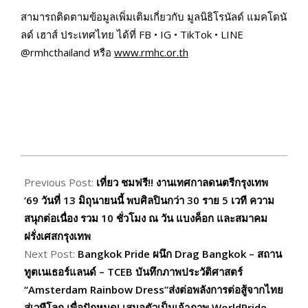
สามารถติดตามข้อมูลเพิ่มเติมเกี่ยวกับ มูลนิธิโรนัลด์ แมคโดนั
ลด์ เฮาส์ ประเทศไทย ได้ที่ FB • IG • TikTok • LINE
@rmhcthailand หรือ
www.rmhc.or.th
2026-
05-
Previous Post:
เที่ยว ชมฟรี!! งานเทศกาลดนตรีกรุงเทพ
21
‘69 วันที่ 13 มิถุนายนนี้ พบศิลปินกว่า 30 ราย 5 เวที ความ
สนุกต่อเนื่อง รวม 10 ชั่วโมง ณ วัน แบงค็อก และสมาคม
ฝรั่งเศสกรุงเทพ
Next Post:
Bangkok Pride ผนึก Drag Bangkok – สถาน
ทูตเนเธอร์แลนด์ – TCEB บันทึกภาพประวัติศาสตร์
“Amsterdam Rainbow Dress”ส่งต่อพลังการต่อสู้จากไทย
สู่เวทีโลก เพื่อปักหมุด! เสนอตัวเป็นเจ้าภาพ WorldPride