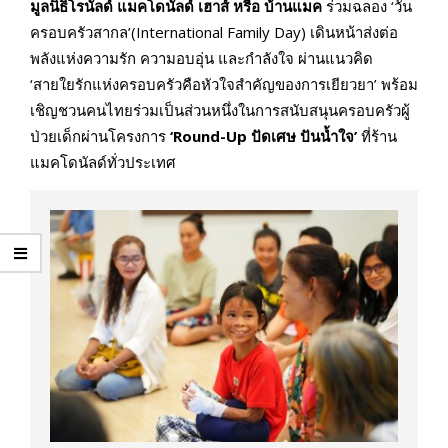
มูลนิธิโรนัลด์ แมคโดนัลด์ เฮาส์ หรือ บ้านแมค
ร่วมฉลอง ‘วัน
ครอบครัวสากล’(International Family Day) เดินหน้าส่งต่อ
พลังแห่งความรัก ความอบอุ่น และกำลังใจ ผ่านแนวคิด
‘สายใยรักแห่งครอบครัวคือหัวใจสำคัญของการเยียวยา’ พร้อม
เชิญชวนคนไทยร่วมเป็นส่วนหนึ่งในการสนับสนุนครอบครัวผู้
ป่วยเด็กผ่านโครงการ
‘Round-Up ปัดเศษ ปันน้ำใจ’
ที่ร้าน
แมคโดนัลด์ทั่วประเทศ