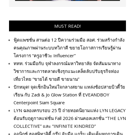
MUST READ!
ฟู้ดแพชชั่น สานต่อ 12 ปีความร่วมมือ สอศ. ร่วมสร้างกำลัง
คนคุณภาพผ่านระบบทวิภาคี ขยายโอกาสการเรียนรู้ผ่าน
โครงการ “ครูอาชีวะ Influencer”
ททท. ร่วมมือกับ จุฬาลงกรณ์มหาวิทยาลัย จัดสัมมนาทาง
วิชาการและการตลาดเชิงรุกแนะเคล็ดลับปรับธุรกิจท่อง
เที่ยวไทย “ขายได้ ขายดี ขายนาน”
ปักหมุด! จุดเช็กอินใหม่ใจกลางสยาม แหล่งช้อปสายบิวตี้วัย
เรียน กับ Zadi & Jo Glow Station ที่ EVEANDBOY
Centerpoint Siam Square
LYN ฉลองครบรอบ 25 ปี ถ่ายทอดนิยามแห่ง LYN LEGACY
ต้อนรับฤดูกาลแฟชั่น Fall 2026 ผ่านคอลเลกชั่น “THE LYN
COLLECTIVE” และ “INFINITE KINDRED”
ออนิกซ์ ฮอสพิทาลิตี้ กรุ๊ป จับมือ แกร็บ เติมเต็มทุกการเดิน