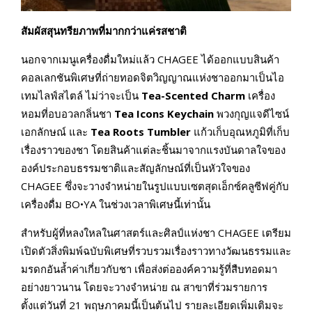
สัมผัสสุนทรียภาพที่มากกว่าแค่รสชาติ
นอกจากเมนูเครื่องดื่มใหม่แล้ว CHAGEE ได้ออกแบบสินค้า
คอลเลกชันพิเศษที่ถ่ายทอดจิตวิญญาณแห่งชาออกมาเป็นไอ
เทมไลฟ์สไตล์ ไม่ว่าจะเป็น
Tea-Scented Charm
เครื่อง
หอมที่อบอวลกลิ่นชา
Tea Icons Keychain
พวงกุญแจดีไซน์
เอกลักษณ์ และ
Tea Roots Tumbler
แก้วเก็บอุณหภูมิที่เก็บ
เรื่องราวของชา โดยสินค้าแต่ละชิ้นมาจากแรงบันดาลใจของ
องค์ประกอบธรรมชาติและสัญลักษณ์ที่เป็นหัวใจของ
CHAGEE ซึ่งจะวางจำหน่ายในรูปแบบเซตสุดเอ็กซ์คลูซีฟคู่กับ
เครื่องดื่ม BO•YA ในช่วงเวลาพิเศษนี้เท่านั้น
สำหรับผู้ที่หลงใหลในศาสตร์และศิลป์แห่งชา CHAGEE เตรียม
เปิดตัวสิ่งพิมพ์ฉบับพิเศษที่รวบรวมเรื่องราวทางวัฒนธรรมและ
มรดกอันล้ำค่าเกี่ยวกับชา เพื่อส่งต่อองค์ความรู้ที่สืบทอดมา
อย่างยาวนาน โดยจะวางจำหน่าย ณ สาขาที่ร่วมรายการ
ตั้งแต่วันที่ 21 พฤษภาคมนี้เป็นต้นไป รายละเอียดเพิ่มเติมจะ