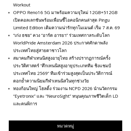
Workout
OPPO Reno16 5G มาพร้อมความจุใหม่ 12GB+512GB
เปิดคอลเลกชันพร้อมเพื่อนซี้ไอคอนิกคนล่าสุด Pingu
Limited Edition เติมความน่ารักทุกโมเมนต์ เริ่ม 7 ส.ค. 69
“เก่ง ธชย” ควง “อาร์ต อารยา” ร่วมเทศกาลระดับโลก
WorldPride Amsterdam 2026 ประกาศศักดาพลัง
ประเทศไทยสู่สายตาชาวโลก
สมาคมกีฬาเทนนิสสูงอายุไทย สร้างปรากฏการณ์ครั้ง
ประวัติศาสตร์ “ศึกเทนนิสสูงอายุประเภททีม ชิงแชมป์
ประเทศไทย 2569” ทีมเข้าร่วมสูงสุดเป็นประวัติการณ์
ตอกย้ำความนิยมกีฬาเทนนิสในทุกช่วงวัย
ทองก้อนใหญ่ โฮลดิ้ง ร่วมงาน NCPD 2026 นำนวัตกรรม
“Eyetronix” และ “NeuroSight” หนุนคุณภาพชีวิตเด็ก LD
และคนพิการ
หมวดหมู่