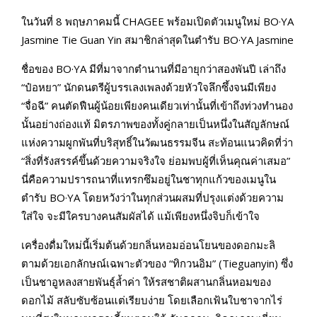
ในวันที่ 8 พฤษภาคมนี้ CHAGEE พร้อมเปิดตัวเมนูใหม่ BO·YA
Jasmine Tie Guan Yin สมาชิกล่าสุดในตำรับ BO·YA Jasmine
ชื่อของ BO·YA มีที่มาจากตำนานที่มีอายุกว่าสองพันปี เล่าถึง
“ป๋อหยา” นักดนตรีผู้บรรเลงเพลงด้วยหัวใจลึกซึ้งจนมีเพียง
“จื่อฉี” คนตัดฟืนผู้น้อยเพียงคนเดียวเท่านั้นที่เข้าถึงท่วงทำนอง
นั้นอย่างถ่องแท้ มิตรภาพของทั้งคู่กลายเป็นหนึ่งในสัญลักษณ์
แห่งความผูกพันที่บริสุทธิ์ในวัฒนธรรมจีน สะท้อนแนวคิดที่ว่า
“สิ่งที่รังสรรค์ขึ้นด้วยความจริงใจ ย่อมพบผู้ที่เห็นคุณค่าเสมอ”
นี่คือความปรารถนาที่แทรกซึมอยู่ในชาทุกแก้วของเมนูใน
ตำรับ BO·YA โดยหวังว่าในทุกส่วนผสมที่ปรุงแต่งด้วยความ
ใส่ใจ จะมีใครบางคนสัมผัสได้ แม้เพียงหนึ่งจิบก็เข้าใจ
เครื่องดื่มใหม่นี้เริ่มต้นด้วยกลิ่นหอมอ่อนโยนของดอกมะลิ
ตามด้วยเอกลักษณ์เฉพาะตัวของ “ทิกวนอิม” (Tieguanyin) ซึ่ง
เป็นชาอูหลงสายพันธุ์ล้ำค่า ให้รสชาติผสานกลิ่นหอมของ
ดอกไม้ สลับซับซ้อนแต่เรียบง่าย โดยเลือกเฟ้นใบชาจากไร่