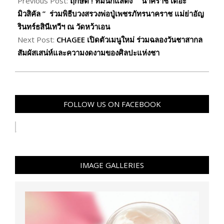
05-
Previous Post:
ฤกษ์ดี ! ทีมนักแสดง “ นาคราช เดอะ
13
มิวสิคัล ” ร่วมพิธีบวงสรวงพ่อปู่เพชรภัทรนาคราช แม่ย่าอัญ
รินทร์ธสินีเทวีฯ ณ วัดหว้าเอน
Next Post:
CHAGEE เปิดตัวเมนูใหม่ ร่วมฉลองวันชาสากล
สัมผัสเสน่ห์และความงดงามของศิลปะแห่งชา
FOLLOW US ON FACEBOOK
IMAGE GALLERIES