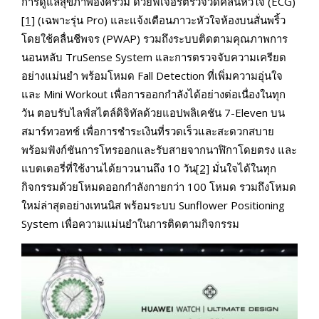
การดูแลสุขภาพองค์รวม ด้วยฟีเจอร์ตรวจวัดคลื่นหัวใจ (ECG)
[1]
(เฉพาะรุ่น Pro) และแจ้งเตือนภาวะหัวใจห้องบนสั่นพริ้ว
โดยใช้คลื่นชีพจร (PWAP) รวมถึงระบบติดตามคุณภาพการ
นอนหลับ TruSense System และการตรวจจับความเครียด
อย่างแม่นยำ พร้อมโหมด Fall Detection ที่เพิ่มความอุ่นใจ
และ Mini Workout เพื่อการออกกำลังได้อย่างต่อเนื่องในทุก
วัน ตอบรับไลฟ์สไตล์ดิจิทัลด้วยแอปพลิเคชัน 7-Eleven บน
สมาร์ทวอทช์ เพื่อการชำระเงินที่รวดเร็วและสะดวกสบาย
พร้อมฟังก์ชันการโทรออกและรับสายจากนาฬิกาโดยตรง และ
แบตเตอรี่ที่ใช้งานได้ยาวนานถึง 10 วัน
[2]
มั่นใจได้ในทุก
กิจกรรมด้วยโหมดออกกำลังกายกว่า 100 โหมด รวมถึงโหมด
ใหม่ล่าสุดอย่างเทนนิส พร้อมระบบ Sunflower Positioning
System เพื่อความแม่นยำในการติดตามกิจกรรม