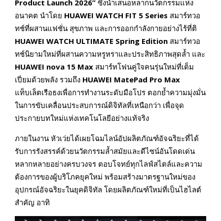
Product Launch 2026”
ซึ่งนำเสนอหลากนวัตกรรมแห่ง
อนาคต นำโดย
HUAWEI WATCH FIT 5 Series
สมาร์ทวอ
ทช์ที่ผสานแฟชั่น สุขภาพ และการออกกำลังกายอย่างไร้ที่ติ
HUAWEI WATCH ULTIMATE Spring Edition
สมาร์ทวอ
ทช์นิยามใหม่ที่ผสานความหรูหราและประสิทธิภาพสุดล้ำ และ
HUAWEI nova 15 Max
สมาร์ทโฟนคู่ใจคนรุ่นใหม่ที่เต็ม
เปี่ยมด้วยพลัง รวมถึง
HUAWEI MatePad Pro Max
แท็บเล็ตเรือธงเพื่อการทำงานระดับมือโปร ตอกย้ำความมุ่งมั่น
ในการขับเคลื่อนประสบการณ์ดิจิทัลที่เหนือกว่า เพื่อจุด
ประกายบทใหม่แห่งเทคโนโลยีอย่างแท้จริง
ภายในงาน หัวเว่ยได้เผยโฉมไลน์อัปผลิตภัณฑ์อัจฉริยะที่ได้
รับการรังสรรค์ด้วยนวัตกรรมล้ำสมัยและดีไซน์อันโดดเด่น
หลากหลายอย่างครบวงจร ตอบโจทย์ทุกไลฟ์สไตล์และความ
ต้องการของผู้บริโภคยุคใหม่ พร้อมสร้างมาตรฐานใหม่ของ
อุปกรณ์อัจฉริยะในยุคดิจิทัล โดยผลิตภัณฑ์ใหม่ที่เป็นไฮไลต์
สำคัญ อาทิ