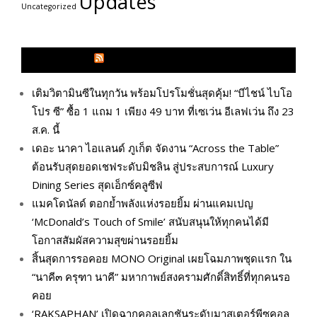
Updates
Uncategorized
GLITZMAGAZINES.COM
เติมวิตามินซีในทุกวัน พร้อมโปรโมชั่นสุดคุ้ม! “บีไชน์ ไบโอ
โปร ซี” ซื้อ 1 แถม 1 เพียง 49 บาท ที่เซเว่น อีเลฟเว่น ถึง 23
ส.ค. นี้
เดอะ นาคา ไอแลนด์ ภูเก็ต จัดงาน “Across the Table”
ต้อนรับสุดยอดเชฟระดับมิชลิน สู่ประสบการณ์ Luxury
Dining Series สุดเอ็กซ์คลูซีฟ
แมคโดนัลด์ ตอกย้ำพลังแห่งรอยยิ้ม ผ่านแคมเปญ
‘McDonald’s Touch of Smile’ สนับสนุนให้ทุกคนได้มี
โอกาสสัมผัสความสุขผ่านรอยยิ้ม
สิ้นสุดการรอคอย MONO Original เผยโฉมภาพชุดแรก ใน
“นาคี๓ ครุฑา นาคี” มหากาพย์สงครามศักดิ์สิทธิ์ที่ทุกคนรอ
คอย
‘RAKSAPHAN’ เปิดฉากคอลเลกชันระดับมาสเตอร์พีซคอล