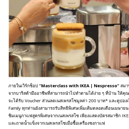
ภายในเวิร์กช็อป
“
Masterclass with IKEA | Nespresso”
สมาช
จากบาริสต้ามืออาชีพที่สามารถนำไปทำตามได้ง่าย ๆ ที่บ้าน ให้คุณเป
จะได้รับ Voucher ส่วนลดเนสเพรสโซมูลค่า 200 บาท* และคูปองเงิ
Family ทุกท่านยังสามารถรับสิทธิพิเศษเพิ่มเติมตลอดเดือนเมษายน 2
ชิมเมนูกาแฟสูตรพิเศษจากเนสเพรสโซ เพียงแสดงบัตรสมาชิก IKEA 
และถาดน้ำแข็งจากเนสเพรสโซเมื่อซื้อเครื่องชงกาแฟ