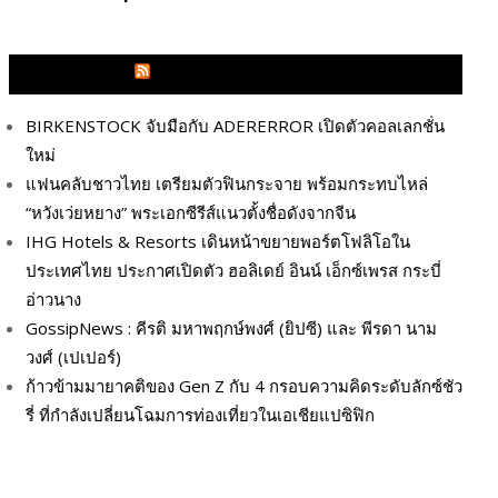
GLITZMAGAZINES.COM
BIRKENSTOCK จับมือกับ ADERERROR เปิดตัวคอลเลกชั่น
ใหม่
แฟนคลับชาวไทย เตรียมตัวฟินกระจาย พร้อมกระทบไหล่
“หวังเว่ยหยาง” พระเอกซีรีส์แนวตั้งชื่อดังจากจีน
IHG Hotels & Resorts เดินหน้าขยายพอร์ตโฟลิโอใน
ประเทศไทย ประกาศเปิดตัว ฮอลิเดย์ อินน์ เอ็กซ์เพรส กระบี่
อ่าวนาง
GossipNews : คีรติ มหาพฤกษ์พงศ์ (ยิปซี) และ พีรดา นาม
วงศ์ (เปเปอร์)
ก้าวข้ามมายาคติของ Gen Z กับ 4 กรอบความคิดระดับลักซ์ชัว
รี่ ที่กำลังเปลี่ยนโฉมการท่องเที่ยวในเอเชียแปซิฟิก