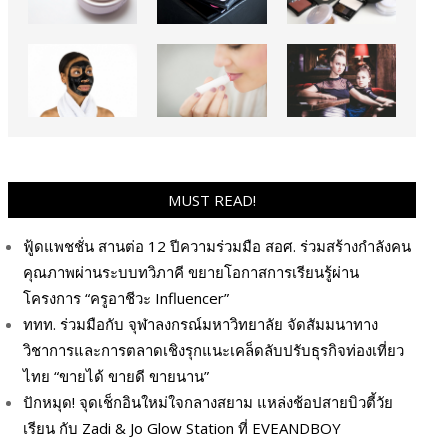
MUST READ!
ฟู้ดแพชชั่น สานต่อ 12 ปีความร่วมมือ สอศ. ร่วมสร้างกำลังคน
คุณภาพผ่านระบบทวิภาคี ขยายโอกาสการเรียนรู้ผ่าน
โครงการ “ครูอาชีวะ Influencer”
ททท. ร่วมมือกับ จุฬาลงกรณ์มหาวิทยาลัย จัดสัมมนาทาง
วิชาการและการตลาดเชิงรุกแนะเคล็ดลับปรับธุรกิจท่องเที่ยว
ไทย “ขายได้ ขายดี ขายนาน”
ปักหมุด! จุดเช็กอินใหม่ใจกลางสยาม แหล่งช้อปสายบิวตี้วัย
เรียน กับ Zadi & Jo Glow Station ที่ EVEANDBOY