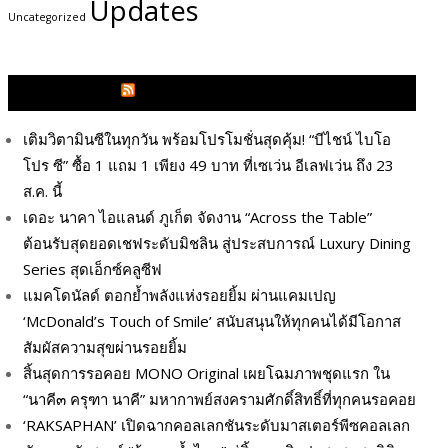
Updates
Uncategorized
GLITZMAGAZINES.COM
เติมวิตามินซีในทุกวัน พร้อมโปรโมชั่นสุดคุ้ม! “บีไชน์ ไบโอ
โปร ซี” ซื้อ 1 แถม 1 เพียง 49 บาท ที่เซเว่น อีเลฟเว่น ถึง 23
ส.ค. นี้
เดอะ นาคา ไอแลนด์ ภูเก็ต จัดงาน “Across the Table”
ต้อนรับสุดยอดเชฟระดับมิชลิน สู่ประสบการณ์ Luxury Dining
Series สุดเอ็กซ์คลูซีฟ
แมคโดนัลด์ ตอกย้ำพลังแห่งรอยยิ้ม ผ่านแคมเปญ
‘McDonald’s Touch of Smile’ สนับสนุนให้ทุกคนได้มีโอกาส
สัมผัสความสุขผ่านรอยยิ้ม
สิ้นสุดการรอคอย MONO Original เผยโฉมภาพชุดแรก ใน
“นาคี๓ ครุฑา นาคี” มหากาพย์สงครามศักดิ์สิทธิ์ที่ทุกคนรอคอย
‘RAKSAPHAN’ เปิดฉากคอลเลกชันระดับมาสเตอร์พีซคอลเลก