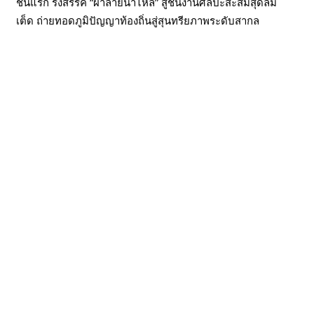
ชันแรก รังสรรค์ “ผ้าลายน้ำไหล” สู่ชิ้นงานศิลปะสะสมสุดลิมิ
เต็ด ถ่ายทอดภูมิปัญญาท้องถิ่นสู่สุนทรียภาพระดับสากล