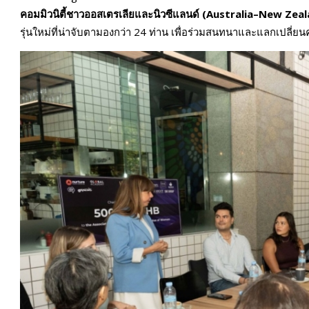
คอมมิวนิตี้ชาวออสเตรเลียและนิวซีแลนด์ (Australia–New 
รุ่นใหม่ที่น่าจับตามองกว่า 24 ท่าน เพื่อร่วมสนทนาและแลกเปลี่ย