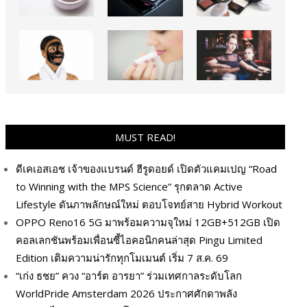
MUST READ!
ดีเคเอสเอช เจ้าของแบรนด์ ฮีรูดอยด์ เปิดตัวแคมเปญ “Road
to Winning with the MPS Science” รุกตลาด Active
Lifestyle ดันภาพลักษณ์ใหม่ ตอบโจทย์สาย Hybrid Workout
OPPO Reno16 5G มาพร้อมความจุใหม่ 12GB+512GB เปิด
คอลเลกชันพร้อมเพื่อนซี้ไอคอนิกคนล่าสุด Pingu Limited
Edition เติมความน่ารักทุกโมเมนต์ เริ่ม 7 ส.ค. 69
“เก่ง ธชย” ควง “อาร์ต อารยา” ร่วมเทศกาลระดับโลก
WorldPride Amsterdam 2026 ประกาศศักดาพลัง