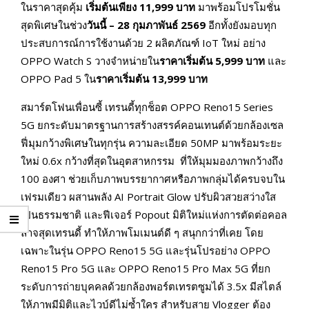
ในราคาสุดคุ้ม
เริ่มต้นเพียง
11,999 บาท
มาพร้อมโปรโมชั่น
สุดพิเศษในช่วง
วันนี้ –
28 กุมภาพันธ์ 2569
อีกทั้งยังมอบทุก
ประสบการณ์การใช้งานด้วย 2 ผลิตภัณฑ์ IoT ใหม่ อย่าง
OPPO Watch S วางจำหน่ายใน
ราคาเริ่มต้น
5,999 บาท
และ
OPPO Pad 5 ใน
ราคาเริ่มต้น
13,999 บาท
สมาร์ตโฟนเพื่อนซี้ เทรนดี้ทุกช็อต OPPO Reno15 Series
5G ยกระดับมาตรฐานการสร้างสรรค์คอนเทนต์ด้วยกล้องเซล
ฟี่มุมกว้างพิเศษในทุกรุ่น ความละเอียด 50MP มาพร้อมระยะ
ใหม่ 0.6x กว้างที่สุดในอุตสาหกรรม ที่ให้มุมมองภาพกว้างถึง
100 องศา ช่วยเก็บภาพบรรยากาศหรือภาพกลุ่มได้ครบจบใน
เฟรมเดียว ผสานพลัง AI Portrait Glow ปรับผิวสวยสว่างใส
เป็นธรรมชาติ และฟีเจอร์ Popout มิติใหม่แห่งการตัดต่อคอล
ลาจสุดเทรนดี้ ทำให้ภาพโมเมนต์ดี ๆ สนุกกว่าที่เคย โดย
เฉพาะในรุ่น OPPO Reno15 5G และรุ่นโปรอย่าง OPPO
Reno15 Pro 5G และ OPPO Reno15 Pro Max 5G ที่ยก
ระดับการถ่ายบุคคลด้วยกล้องพอร์ตเทรตซูมได้ 3.5x มีสไตล์
ให้ภาพมีมิติและไวบ์ดีไม่ซ้ำใคร สำหรับสาย Vlogger ต้อง