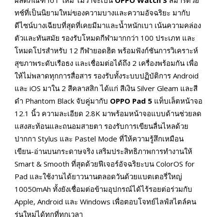
ผลิตภัณฑ์ IoT ใหม่ ไม่ว่าจะเป็น
OPPO Watch S
สมาร์ตวอ
ทช์ที่เป็นนิยามใหม่ของความบางและความอัจฉริยะ มากับ
ดีไซน์บางเฉียบที่สุดที่เคยมีมาและน้ำหนักเบา เน้นความคล่อง
ตัวและทันสมัย รองรับโหมดกีฬามากกว่า 100 ประเภท และ
โหมดโปรสำหรับ 12 กีฬายอดฮิต พร้อมฟังก์ชันการวิเคราะห์
สุขภาพระดับเรือธง และเชื่อมต่อได้ถึง 2 เครื่องพร้อมกัน เพื่อ
ให้ไม่พลาดทุกการสื่อสาร รองรับทั้งระบบปฏิบัติการ Android
และ iOS มาใน 2 สีคลาสสิก ได้แก่ สีเงิน Silver Gleam และสี
ดำ Phantom Black จับคู่มากับ
OPPO Pad 5
แท็บเล็ตหน้าจอ
12.1 นิ้ว ความละเอียด 2.8K มาพร้อมหน้าจอแบบด้านช่วยลด
แสงสะท้อนและถนอมสายตา รองรับการเขียนลื่นไหลด้วย
ปากกา Stylus และ Pastel Mode ที่ให้ความรู้สึกเหมือน
เขียน-อ่านบนกระดาษจริง เสริมประสิทธิภาพการทำงานให้
Smart & Smooth ที่สุดด้วยฟีเจอร์อัจฉริยะบน ColorOS for
Pad และใช้งานได้ยาวนานตลอดวันด้วยแบตเตอรี่ใหญ่
10050mAh ทั้งยังเชื่อมต่อข้ามอุปกรณ์ได้ไร้รอยต่อร่วมกับ
Apple, Android และ Windows เพื่อตอบโจทย์ไลฟ์สไตล์คน
รุ่นใหม่ได้ทุกที่ทุกเวลา