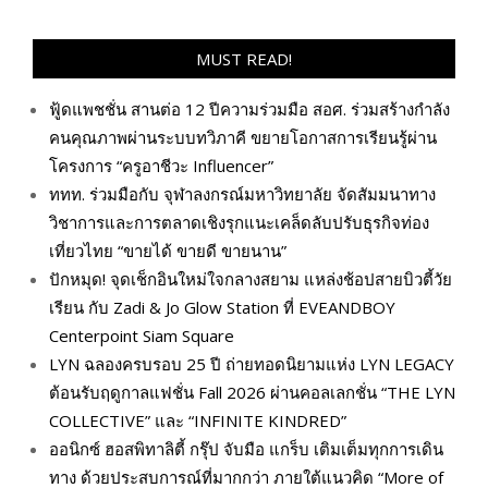
MUST READ!
ฟู้ดแพชชั่น สานต่อ 12 ปีความร่วมมือ สอศ. ร่วมสร้างกำลัง
คนคุณภาพผ่านระบบทวิภาคี ขยายโอกาสการเรียนรู้ผ่าน
โครงการ “ครูอาชีวะ Influencer”
ททท. ร่วมมือกับ จุฬาลงกรณ์มหาวิทยาลัย จัดสัมมนาทาง
วิชาการและการตลาดเชิงรุกแนะเคล็ดลับปรับธุรกิจท่อง
เที่ยวไทย “ขายได้ ขายดี ขายนาน”
ปักหมุด! จุดเช็กอินใหม่ใจกลางสยาม แหล่งช้อปสายบิวตี้วัย
เรียน กับ Zadi & Jo Glow Station ที่ EVEANDBOY
Centerpoint Siam Square
LYN ฉลองครบรอบ 25 ปี ถ่ายทอดนิยามแห่ง LYN LEGACY
ต้อนรับฤดูกาลแฟชั่น Fall 2026 ผ่านคอลเลกชั่น “THE LYN
COLLECTIVE” และ “INFINITE KINDRED”
ออนิกซ์ ฮอสพิทาลิตี้ กรุ๊ป จับมือ แกร็บ เติมเต็มทุกการเดิน
ทาง ด้วยประสบการณ์ที่มากกว่า ภายใต้แนวคิด “More of