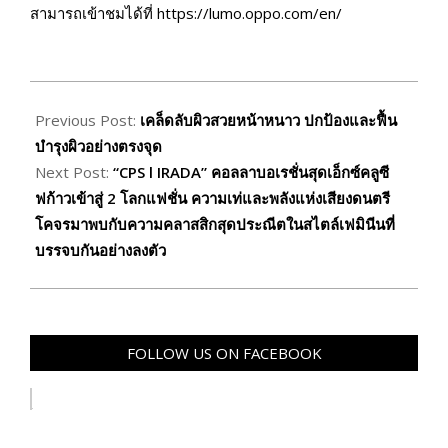
สามารถเข้าชมได้ที่ https://lumo.oppo.com/en/
2025-
12-
Previous Post:
เคล็ดลับผิวสวยหน้าหนาว ปกป้องและฟื้น
25
บำรุงผิวอย่างตรงจุด
Next Post:
“CPS l IRADA” คอลลาบอเรชั่นสุดเอ็กซ์คลูซี
ฟก้าวเข้าสู่ 2 โลกแฟชั่น ความเท่และพลังแห่งเสียงดนตรี
โคจรมาพบกับความคลาสสิกสุดประณีตในสไตล์เฟมินีนที่
บรรจบกันอย่างลงตัว
FOLLOW US ON FACEBOOK