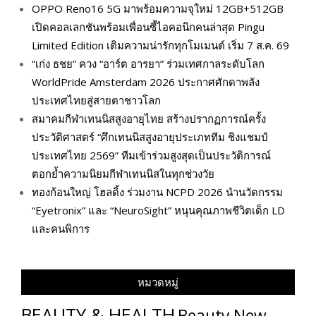
OPPO Reno16 5G มาพร้อมความจุใหม่ 12GB+512GB
เปิดคอลเลกชันพร้อมเพื่อนซี้ไอคอนิกคนล่าสุด Pingu
Limited Edition เติมความน่ารักทุกโมเมนต์ เริ่ม 7 ส.ค. 69
“เก่ง ธชย” ควง “อาร์ต อารยา” ร่วมเทศกาลระดับโลก
WorldPride Amsterdam 2026 ประกาศศักดาพลัง
ประเทศไทยสู่สายตาชาวโลก
สมาคมกีฬาเทนนิสสูงอายุไทย สร้างปรากฏการณ์ครั้ง
ประวัติศาสตร์ “ศึกเทนนิสสูงอายุประเภททีม ชิงแชมป์
ประเทศไทย 2569” ทีมเข้าร่วมสูงสุดเป็นประวัติการณ์
ตอกย้ำความนิยมกีฬาเทนนิสในทุกช่วงวัย
ทองก้อนใหญ่ โฮลดิ้ง ร่วมงาน NCPD 2026 นำนวัตกรรม
“Eyetronix” และ “NeuroSight” หนุนคุณภาพชีวิตเด็ก LD
และคนพิการ
หมวดหมู่
BEAUTY & HEALTH
Beauty New