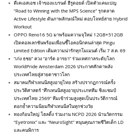
ดีเคเอสเอช เจ้าของแบรนด์ ฮีรูดอยด์ เปิดตัวแคมเปญ
“Road to Winning with the MPS Science” รุกตลาด
Active Lifestyle ดันภาพลักษณ์ใหม่ ตอบโจทย์สาย Hybrid
Workout
OPPO Reno16 5G มาพร้อมความจุใหม่ 12GB+512GB
เปิดคอลเลกชันพร้อมเพื่อนซี้ไอคอนิกคนล่าสุด Pingu
Limited Edition เติมความน่ารักทุกโมเมนต์ เริ่ม 7 ส.ค. 69
“เก่ง ธชย” ควง “อาร์ต อารยา” ร่วมเทศกาลระดับโลก
WorldPride Amsterdam 2026 ประกาศศักดาพลัง
ประเทศไทยสู่สายตาชาวโลก
สมาคมกีฬาเทนนิสสูงอายุไทย สร้างปรากฏการณ์ครั้ง
ประวัติศาสตร์ “ศึกเทนนิสสูงอายุประเภททีม ชิงแชมป์
ประเทศไทย 2569” ทีมเข้าร่วมสูงสุดเป็นประวัติการณ์
ตอกย้ำความนิยมกีฬาเทนนิสในทุกช่วงวัย
ทองก้อนใหญ่ โฮลดิ้ง ร่วมงาน NCPD 2026 นำนวัตกรรม
“Eyetronix” และ “NeuroSight” หนุนคุณภาพชีวิตเด็ก LD
และคนพิการ