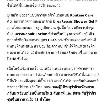
ชื้นได้ดีขึ้นและแข็งแรงในระยะยาว
ยูเซอรินยังออกแบบการดูแลผิวในรูปแบบ
Routine Care
ตั้งแต่การทำความสะอาดด้วย
UreaRepair Shower Gel
ที่
อ่อนโยนและลดการสูญเสียความชุ่มชื้น ไปจนถึงการบำรุง
ด้วย
UreaRepair Lotion
ที่ช่วยฟื้นบำรุงเกราะป้องกันผิว
อย่างล้ำลึก โดยเฉพาะสูตร
Urea 5%
ซึ่งเป็นความเข้มข้นที่
แพทย์ผิวหนังแนะนำ ช่วยเติมความชุ่มชื้นให้ผิวแห้งและผิว
แห้งมากได้อย่างมีประสิทธิภาพ พร้อมผลลัพธ์ชุ่มชื้นยาวนาน
ถึง 48 ชั่วโมง
เนื้อโลชั่นซึมซาบเร็ว ไม่เหนียวเหนอะหนะ ปราศจากพารา
เบนและ mineral oil อ่อนโยนต่อผิว สามารถใช้ได้ตั้งแต่อายุ 8
ปีขึ้นไป รวมถึงคุณแม่ตั้งครรภ์ และยังได้รับการยืนยันผลลัพธ์
จากการใช้งานจริง โดย
98% ของผู้ใช้ระบุว่าผิวแห้งหยาบ
กลับมาเรียบเนียนขึ้นภายใน 2 สัปดาห์
และ
98% รับรู้ว่าผิว
ชุ่มชื้นยาวนานถึง 48 ชั่วโมง