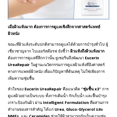
เมื่อผิวแห้งมาก ต้องการการดูแลเชิงลึกจากศาสตร์แพทย์
ผิวหนัง
ขณะที่ผิวแห้งระดับปกติสามารถดูแลได้ด้วยการบำรุงทั่วไป ผู้
เชี่ยวชาญจาก ไบเออร์สด๊อรฟ ยังชี้ว่า
ผิวแห้งถึงผิวแห้งมาก
ต้องการการดูแลที่ลึกกว่านั้น ยูเซอรินจึงพัฒนา
Eucerin
UreaRepair
ในฐานะนวัตกรรมการดูแลผิวแห้งที่อิงศาสตร์
ทางการแพทย์ผิวหนัง เพื่อแก้ปัญหาที่ต้นเหตุ ไม่ใช่เพียงการ
เพิ่มความชุ่มชื้น
หัวใจของ
Eucerin UreaRepair
คือแนวคิด
“ชุ่มชื้น x3”
การ
ดูแลผิวอย่างเป็นระบบ ทั้งการเติมน้ำ กักเก็บน้ำ และฟื้นบำรุง
เกราะป้องกันผิว ผ่าน
Intelligent Formulation
ที่ผสานการ
ทำงานของสารสำคัญ ได้แก่
Urea
,
Gluco-Glycerol และ
NMFs
, และ
Ceramides
ช่วยให้ผิวสามารถกักเก็บความชุ่ม