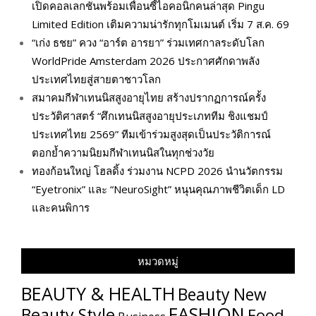
เปิดคอลเลกชันพร้อมเพื่อนซี้ไอคอนิกคนล่าสุด Pingu
Limited Edition เติมความน่ารักทุกโมเมนต์ เริ่ม 7 ส.ค. 69
“เก่ง ธชย” ควง “อาร์ต อารยา” ร่วมเทศกาลระดับโลก
WorldPride Amsterdam 2026 ประกาศศักดาพลัง
ประเทศไทยสู่สายตาชาวโลก
สมาคมกีฬาเทนนิสสูงอายุไทย สร้างปรากฏการณ์ครั้ง
ประวัติศาสตร์ “ศึกเทนนิสสูงอายุประเภททีม ชิงแชมป์
ประเทศไทย 2569” ทีมเข้าร่วมสูงสุดเป็นประวัติการณ์
ตอกย้ำความนิยมกีฬาเทนนิสในทุกช่วงวัย
ทองก้อนใหญ่ โฮลดิ้ง ร่วมงาน NCPD 2026 นำนวัตกรรม
“Eyetronix” และ “NeuroSight” หนุนคุณภาพชีวิตเด็ก LD
และคนพิการ
หมวดหมู่
BEAUTY & HEALTH
Beauty New
FASHION
Beauty Style
Food