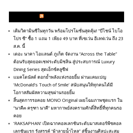
GLITZMAGAZINES.COM
เติมวิตามินซีในทุกวัน พร้อมโปรโมชั่นสุดคุ้ม! “บีไชน์ ไบโอ
โปร ซี” ซื้อ 1 แถม 1 เพียง 49 บาท ที่เซเว่น อีเลฟเว่น ถึง 23
ส.ค. นี้
เดอะ นาคา ไอแลนด์ ภูเก็ต จัดงาน “Across the Table”
ต้อนรับสุดยอดเชฟระดับมิชลิน สู่ประสบการณ์ Luxury
Dining Series สุดเอ็กซ์คลูซีฟ
แมคโดนัลด์ ตอกย้ำพลังแห่งรอยยิ้ม ผ่านแคมเปญ
‘McDonald’s Touch of Smile’ สนับสนุนให้ทุกคนได้มี
โอกาสสัมผัสความสุขผ่านรอยยิ้ม
สิ้นสุดการรอคอย MONO Original เผยโฉมภาพชุดแรก ใน
“นาคี๓ ครุฑา นาคี” มหากาพย์สงครามศักดิ์สิทธิ์ที่ทุกคนรอ
คอย
‘RAKSAPHAN’ เปิดฉากคอลเลกชันระดับมาสเตอร์พีซคอล
เลกชันแรก รังสรรค์ “ผ้าลายน้ำไหล” สู่ชิ้นงานศิลปะสะสม