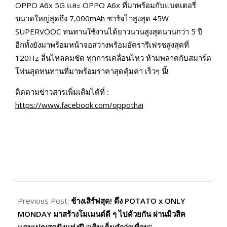
OPPO A6x 5G และ OPPO A6x ที่มาพร้อมกับแบตเตอรี่
ขนาดใหญ่สุดถึง 7,000mAh ชาร์จไวสูงสุด 45W
SUPERVOOC ทนทานใช้งานได้ยาวนานสูงสุดนานกว่า 5 ปี
อีกทั้งยังมาพร้อมหน้าจอสว่างพร้อมอัตรารีเฟรชสูงสุดที่
120Hz ลื่นไหลคมชัด ทุกการเคลื่อนไหว ห้ามพลาดกับสมาร์ต
โฟนสุดทนทานที่มาพร้อมราคาสุดคุ้มค่า เร็วๆ นี้!
ติดตามข่าวสารเพิ่มเติมได้ที่ :
https://www.facebook.com/oppothai
2025-
12-
Previous Post:
ช้างเสิร์ฟสุด! ดึง POTATO x ONLY
02
MONDAY มาสร้างโมเมนต์ดี ๆ ไปด้วยกัน ผ่านมิวสิค
แคมเปญสุดปังแห่งปี “เติมเต็มคำว่าเพื่อน”