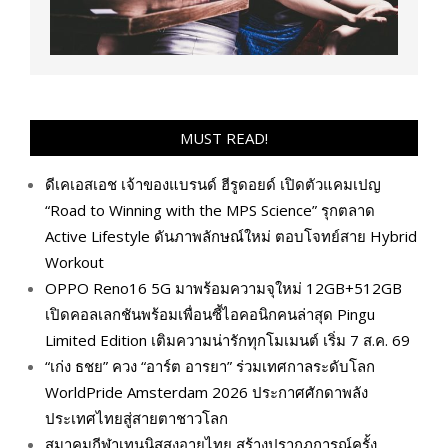
MUST READ!
ดีเคเอสเอช เจ้าของแบรนด์ ฮีรูดอยด์ เปิดตัวแคมเปญ
“Road to Winning with the MPS Science” รุกตลาด
Active Lifestyle ดันภาพลักษณ์ใหม่ ตอบโจทย์สาย Hybrid
Workout
OPPO Reno16 5G มาพร้อมความจุใหม่ 12GB+512GB
เปิดคอลเลกชันพร้อมเพื่อนซี้ไอคอนิกคนล่าสุด Pingu
Limited Edition เติมความน่ารักทุกโมเมนต์ เริ่ม 7 ส.ค. 69
“เก่ง ธชย” ควง “อาร์ต อารยา” ร่วมเทศกาลระดับโลก
WorldPride Amsterdam 2026 ประกาศศักดาพลัง
ประเทศไทยสู่สายตาชาวโลก
สมาคมกีฬาเทนนิสสูงอายุไทย สร้างปรากฏการณ์ครั้ง