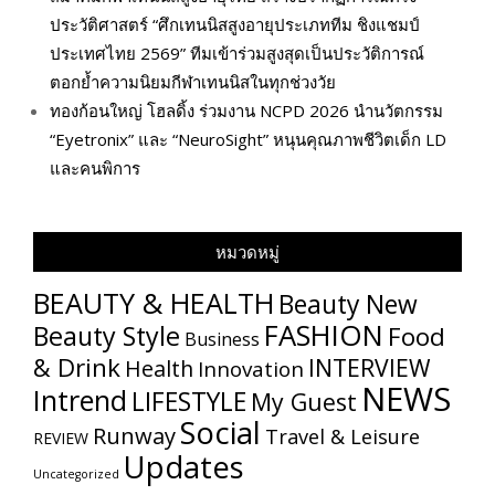
ประวัติศาสตร์ “ศึกเทนนิสสูงอายุประเภททีม ชิงแชมป์
ประเทศไทย 2569” ทีมเข้าร่วมสูงสุดเป็นประวัติการณ์
ตอกย้ำความนิยมกีฬาเทนนิสในทุกช่วงวัย
ทองก้อนใหญ่ โฮลดิ้ง ร่วมงาน NCPD 2026 นำนวัตกรรม
“Eyetronix” และ “NeuroSight” หนุนคุณภาพชีวิตเด็ก LD
และคนพิการ
หมวดหมู่
BEAUTY & HEALTH
Beauty New
FASHION
Beauty Style
Food
Business
& Drink
INTERVIEW
Health
Innovation
NEWS
Intrend
LIFESTYLE
My​ Guest
Social
Runway
Travel & Leisure
REVIEW
Updates
Uncategorized